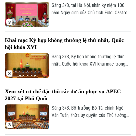
Sáng 3/8, tại Hà Nội, nhân kỷ niệm 100
năm Ngày sinh của Chủ tịch Fidel Castro
Ruz (13/08/1926 - 13/08/2026), Học
viện Chính trị quốc gia Hồ Chí Minh trang
trọng tổ chức Hội thảo khoa học cấp Bộ
Khai mạc Kỳ họp không thường lệ thứ nhất, Quốc
với chủ đề “Đồng chí Fidel Castro - Lãnh
hội khóa XVI
tụ vĩ đại của cách mạng Cuba, chiến sĩ
quốc tế kiên cường, người bạn lớn của
Sáng 3/8, Kỳ họp không thường lệ thứ
nhân dân Việt Nam”.
nhất, Quốc hội khóa XVI khai mạc trọng
thể tại Hội trường Diên Hồng, Nhà Quốc
hội, Thủ đô Hà Nội dưới sự chủ trì của
Chủ tịch Quốc hội Trần Thanh Mẫn. Kỳ họp
Xem xét cơ chế đặc thù các dự án phục vụ APEC
sẽ diễn ra trong khoảng 17 ngày, từ ngày
2027 tại Phú Quốc
3-24/8/2026 (không kể ngày nghỉ).
Sáng 3/8, Bộ trưởng Bộ Tài chính Ngô
Văn Tuấn, thừa ủy quyền của Thủ tướng
Chính phủ trình bày Tờ trình về dự thảo
Nghị quyết của Quốc hội quy định cơ chế,