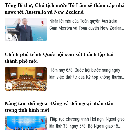
Y tế
Thể thao
Tổng Bí thư, Chủ tịch nước Tô Lâm sẽ thăm cấp nhà
Đánh giá
hiện rõ hơn, đây là dự án mang tính liên
nước tới Australia và New Zealand
Di tích
kết vùng cao. Điều này sẽ giúp công tác
Dinh dưỡng
Bóng đá
Giải trí
điều phối dự án được rõ ràng hơn.
Nhận lời mời của Toàn quyền Australia
Sam Mostyn và Toàn quyền New Zealand
Tư vấn sức khỏe
Quần vợt
Cindy Kiro, Tổng Bí thư Ban Chấp hành
Tin tức
Đã phát sóng
Trung ương Đảng Cộng sản Việt Nam, Chủ
Golf
Sao
tịch nước Cộng hòa xã hội chủ nghĩa Việt
Chính phủ trình Quốc hội xem xét thành lập hai
Nam Tô Lâm cùng đoàn đại biểu cấp cao
thành phố mới
Điện ảnh
Việt Nam sẽ thăm cấp Nhà nước tới
Australia và New Zealand từ ngày 9 đến
Hôm nay 6/8, Quốc hội bước sang ngày
Thời trang
ngày 14/8/2026.
làm việc thứ tư của Kỳ họp không thường
lệ thứ Nhất. Các đại biểu nghe trình bày
Âm nhạc
các tờ trình, báo cáo thẩm tra và cho ý
kiến đối với nhiều nội dung quan trọng,
Nâng tầm đối ngoại Đảng và đối ngoại nhân dân
trong đó có việc thành lập thành phố
trong tình hình mới
Quảng Ninh và thành phố Bắc Ninh.
Tiếp tục chương trình Hội nghị Ngoại giao
lần thứ 33, ngày 5/8, Bộ Ngoại giao tổ