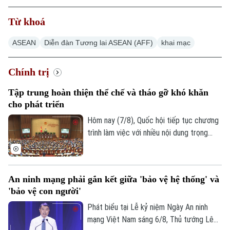
Từ khoá
ASEAN
Diễn đàn Tương lai ASEAN (AFF)
khai mạc
Chính trị
Tập trung hoàn thiện thể chế và tháo gỡ khó khăn
cho phát triển
Hôm nay (7/8), Quốc hội tiếp tục chương
trình làm việc với nhiều nội dung trọng
tâm về công tác lập pháp và xem xét các
cơ chế, chính sách phát triển đặc thù.
Trong đó, Dự án Luật Phát triển đô thị
An ninh mạng phải gắn kết giữa 'bảo vệ hệ thống' và
được kỳ vọng tháo gỡ điểm nghẽn về thể
'bảo vệ con người'
chế, hạ tầng, nguồn lực và quản trị, thúc
đẩy các đô thị phát triển nhanh, bền
Phát biểu tại Lễ kỷ niệm Ngày An ninh
vững.
mạng Việt Nam sáng 6/8, Thủ tướng Lê