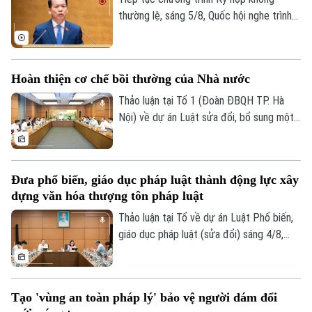
thường lệ, sáng 5/8, Quốc hội nghe trình
bày các tờ trình, báo cáo về 5 nội dung.
Hoàn thiện cơ chế bồi thường của Nhà nước
Thảo luận tại Tổ 1 (Đoàn ĐBQH TP. Hà
Nội) về dự án Luật sửa đổi, bổ sung một
số điều của Luật Trách nhiệm bồi thường
của Nhà nước, các đại biểu đề nghị tiếp
tục rà soát, hoàn thiện các nhóm chính
Đưa phổ biến, giáo dục pháp luật thành động lực xây
Theo dõi Hà Nội On
sách, bảo đảm thống nhất với hệ thống
dựng văn hóa thượng tôn pháp luật
pháp luật, xác định rõ phạm vi trách nhiệm
bồi thường của Nhà nước và xây dựng cơ
Thảo luận tại Tổ về dự án Luật Phổ biến,
chế tài chính khả thi, bảo đảm chi trả kịp
giáo dục pháp luật (sửa đổi) sáng 4/8,
thời, đúng quy định.
các đại biểu cho rằng cần đưa công tác
phổ biến, giáo dục pháp luật không còn
mang tính hình thức, lối mòn mà thật sự
Tạo 'vùng an toàn pháp lý' bảo vệ người dám đổi
trở thành động lực xây dựng văn hóa