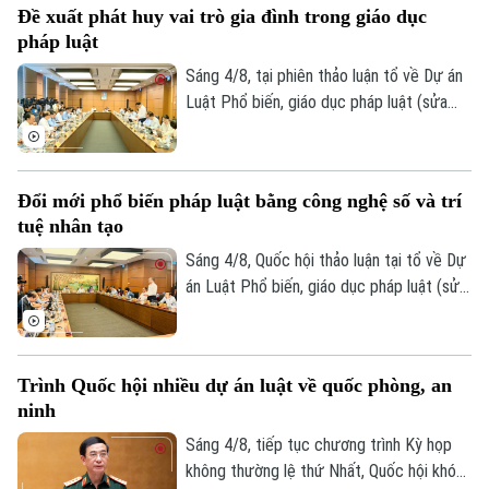
Đề xuất phát huy vai trò gia đình trong giáo dục
thực tiễn, đi trước một bước nhằm kiến
pháp luật
tạo sự phát triển.
Sáng 4/8, tại phiên thảo luận tổ về Dự án
Luật Phổ biến, giáo dục pháp luật (sửa
đổi), nhiều đại biểu Quốc hội đề nghị đổi
mới toàn diện công tác phổ biến pháp
luật, hướng tới xây dựng văn hóa thượng
Đổi mới phổ biến pháp luật bằng công nghệ số và trí
tôn pháp luật trong xã hội.
tuệ nhân tạo
Sáng 4/8, Quốc hội thảo luận tại tổ về Dự
án Luật Phổ biến, giáo dục pháp luật (sửa
đổi). Nhiều ý kiến cho rằng dự thảo luật
cần đổi mới mạnh mẽ phương thức phổ
biến pháp luật theo hướng lấy người dân,
Trình Quốc hội nhiều dự án luật về quốc phòng, an
doanh nghiệp làm trung tâm, ứng dụng
ninh
công nghệ số và trí tuệ nhân tạo để đưa
pháp luật đến đúng đối tượng, đúng thời
Sáng 4/8, tiếp tục chương trình Kỳ họp
điểm, đồng thời bảo đảm tính chính xác
không thường lệ thứ Nhất, Quốc hội khóa
Liên hệ đường dây nóng (bấm để gọi)