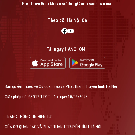
Giới thiệu
Điều khoản sử dụng
Chính sách bảo mật
Theo dõi Hà Nội On
Tải ngay HANOI ON
Bản quyền thuộc về Cơ quan Báo và Phát thanh Truyền hình Hà Nội
Giấy phép số: 63/GP-TTĐT, cấp ngày 10/05/2023
TRANG THÔNG TIN ĐIỆN TỬ
CỦA CƠ QUAN BÁO VÀ PHÁT THANH TRUYỀN HÌNH HÀ NỘI