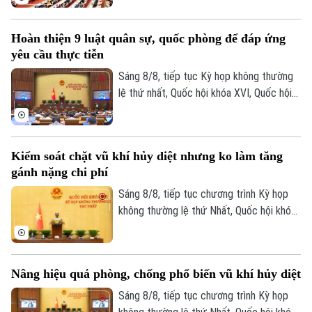
Dầu khí (sửa đổi). Nhiều đại biểu cho rằng
việc sửa luật cần tạo cơ chế đủ hấp dẫn
Hoàn thiện 9 luật quân sự, quốc phòng để đáp ứng
để thu hút đầu tư vào những khu vực có
yêu cầu thực tiễn
điều kiện khai thác khó khăn, đồng thời
tăng phân cấp, phân quyền cho Tập đoàn
Sáng 8/8, tiếp tục Kỳ họp không thường
Công nghiệp Năng lượng Quốc gia Việt
lệ thứ nhất, Quốc hội khóa XVI, Quốc hội
Nam.
họp phiên toàn thể tại hội trường, thảo
luận về Dự án Luật sửa đổi, bổ sung một
số điều của 9 luật về quân sự, quốc
Kiểm soát chặt vũ khí hủy diệt nhưng ko làm tăng
phòng.
gánh nặng chi phí
Sáng 8/8, tiếp tục chương trình Kỳ họp
không thường lệ thứ Nhất, Quốc hội khóa
XVI đã họp phiên toàn thể tại hội trường,
thảo luận về Dự án Luật Phòng, chống
phổ biến vũ khí hủy diệt hàng loạt. Nhiều
Nâng hiệu quả phòng, chống phổ biến vũ khí hủy diệt
đại biểu đề nghị tiếp tục hoàn thiện các
quy định theo hướng nâng cao hiệu quả
Sáng 8/8, tiếp tục chương trình Kỳ họp
phòng ngừa, kiểm soát rủi ro, đồng thời