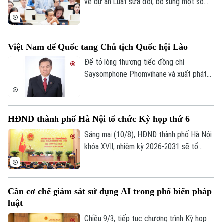
nghiêm những hành vi vi phạm.
về dự án Luật sửa đổi, bổ sung một số
điều của Luật Ngân hàng Nhà nước Việt
Nam, Luật Phòng, chống rửa tiền, Luật
Các tổ chức tín dụng. Các ý kiến đề nghị
Việt Nam để Quốc tang Chủ tịch Quốc hội Lào
bổ sung các dấu hiệu giao dịch đáng ngờ
liên quan đến tài sản mã hóa theo từng
Để tỏ lòng thương tiếc đồng chí
thời kỳ nhằm tạo cơ sở pháp lý cho việc
Saysomphone Phomvihane và xuất phát
nhận diện, đánh giá, kiểm soát rủi ro rửa
từ quan hệ đặc biệt Việt Nam – Lào, Việt
tiền liên quan đến tài sản mã hóa.
Nam quyết định để tang đồng chí
Xaysomphone Phomvihane theo nghi thức
HĐND thành phố Hà Nội tổ chức Kỳ họp thứ 6
Quốc tang trong hai ngày, từ ngày 10 đến
11/8/2026.
Sáng mai (10/8), HĐND thành phố Hà Nội
khóa XVII, nhiệm kỳ 2026-2031 sẽ tổ
chức Kỳ họp thứ 6 (kỳ họp chuyên đề),
xem xét, quyết định các nội dung quan
Chuyên mục
trọng thuộc thẩm quyền.
Cần cơ chế giám sát sử dụng AI trong phổ biến pháp
Thời sự
luật
Chiều 9/8, tiếp tục chương trình Kỳ họp
Hà Nội
Hà Nội