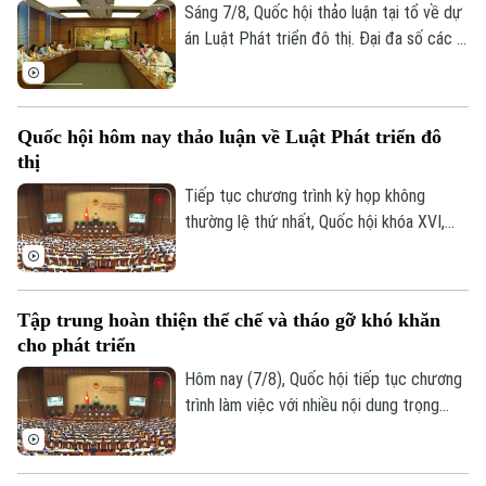
thảo luật mở rộng quyền chủ động cho
Sáng 7/8, Quốc hội thảo luận tại tổ về dự
địa phương, đi cùng trách nhiệm giải trình.
án Luật Phát triển đô thị. Đại đa số các ý
kiến đánh giá cao dự án có sự đổi mới tư
duy làm luật mạnh mẽ. Tuy nhiên, đại biểu
cho rằng việc xây dựng cơ chế đặc thù
Quốc hội hôm nay thảo luận về Luật Phát triển đô
phải căn cứ vào tình hình, đặc điểm của
thị
mỗi địa phương.
Tiếp tục chương trình kỳ họp không
thường lệ thứ nhất, Quốc hội khóa XVI,
hôm nay (7/8), Quốc hội nghe trình bày Tờ
trình và Báo cáo thẩm tra về ba dự án
luật quan trọng, trong đó có Luật Phát
Tập trung hoàn thiện thể chế và tháo gỡ khó khăn
triển đô thị.
cho phát triển
Hôm nay (7/8), Quốc hội tiếp tục chương
trình làm việc với nhiều nội dung trọng
tâm về công tác lập pháp và xem xét các
cơ chế, chính sách phát triển đặc thù.
Trong đó, Dự án Luật Phát triển đô thị