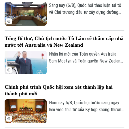
an tổ chức với chủ đề “Vì một không gian
Sáng nay (6/8), Quốc hội thảo luận tại tổ
mạng nhân văn cho mỗi người”.
về Chủ trương đầu tư xây dựng đường
Vành đai 5 – Vùng Thủ đô Hà Nội. Cơ bản
đồng tình với chủ trương đầu tư dự án,
các đại biểu góp ý: ban soạn thảo cần thể
Tổng Bí thư, Chủ tịch nước Tô Lâm sẽ thăm cấp nhà
hiện rõ hơn, đây là dự án mang tính liên
nước tới Australia và New Zealand
kết vùng cao. Điều này sẽ giúp công tác
điều phối dự án được rõ ràng hơn.
Nhận lời mời của Toàn quyền Australia
Sam Mostyn và Toàn quyền New Zealand
Cindy Kiro, Tổng Bí thư Ban Chấp hành
Trung ương Đảng Cộng sản Việt Nam, Chủ
tịch nước Cộng hòa xã hội chủ nghĩa Việt
Chính phủ trình Quốc hội xem xét thành lập hai
Nam Tô Lâm cùng đoàn đại biểu cấp cao
thành phố mới
Việt Nam sẽ thăm cấp Nhà nước tới
Australia và New Zealand từ ngày 9 đến
Hôm nay 6/8, Quốc hội bước sang ngày
ngày 14/8/2026.
làm việc thứ tư của Kỳ họp không thường
lệ thứ Nhất. Các đại biểu nghe trình bày
các tờ trình, báo cáo thẩm tra và cho ý