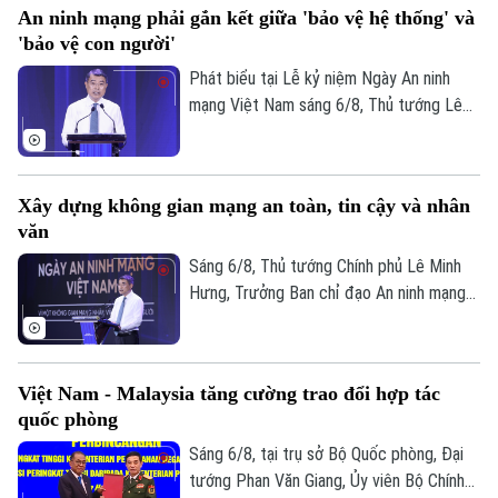
An ninh mạng phải gắn kết giữa 'bảo vệ hệ thống' và
được kỳ vọng tháo gỡ điểm nghẽn về thể
'bảo vệ con người'
chế, hạ tầng, nguồn lực và quản trị, thúc
đẩy các đô thị phát triển nhanh, bền
Phát biểu tại Lễ kỷ niệm Ngày An ninh
vững.
mạng Việt Nam sáng 6/8, Thủ tướng Lê
Minh Hưng - Trưởng Ban Chỉ đạo An ninh
mạng quốc gia yêu cầu công tác bảo đảm
an ninh mạng phải gắn kết chặt chẽ giữa
Xây dựng không gian mạng an toàn, tin cậy và nhân
"bảo vệ hệ thống" và "bảo vệ con người",
văn
lấy sự an toàn, bình yên và hạnh phúc của
Nhân dân làm thước đo cao nhất cho mọi
Sáng 6/8, Thủ tướng Chính phủ Lê Minh
chính sách.
Hưng, Trưởng Ban chỉ đạo An ninh mạng
quốc gia đã dự lễ kỷ niệm Ngày An ninh
mạng Việt Nam (6/8/2024 – 6/8/2026).
Chương trình nằm trong khuôn khổ chuỗi
Việt Nam - Malaysia tăng cường trao đổi hợp tác
hoạt động do Ban Chỉ đạo An ninh mạng
quốc phòng
quốc gia phối hợp với Bộ Công an tổ chức
với chủ đề “Vì một không gian mạng nhân
Sáng 6/8, tại trụ sở Bộ Quốc phòng, Đại
Liên hệ đường dây nóng (bấm để gọi)
văn cho mỗi người”.
tướng Phan Văn Giang, Ủy viên Bộ Chính