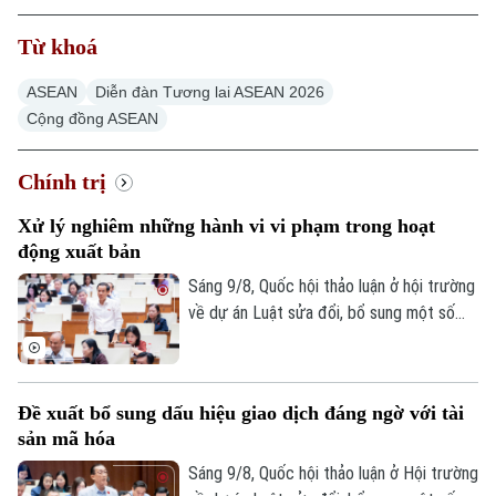
Từ khoá
ASEAN
Diễn đàn Tương lai ASEAN 2026
Cộng đồng ASEAN
Chính trị
Xử lý nghiêm những hành vi vi phạm trong hoạt
động xuất bản
Sáng 9/8, Quốc hội thảo luận ở hội trường
về dự án Luật sửa đổi, bổ sung một số
điều của Luật Xuất bản. Đại biểu Nguyễn
Thái Học cho rằng: Chỉ thị số 04 của Ban
Bí thư về tăng cường sự lãnh đạo của
Đề xuất bổ sung dấu hiệu giao dịch đáng ngờ với tài
Đảng đối với hoạt động xuất bản trong
sản mã hóa
tình hình mới nhấn mạnh phải tăng cường
công tác thanh tra, kiểm tra, kịp thời xử lý
Sáng 9/8, Quốc hội thảo luận ở Hội trường