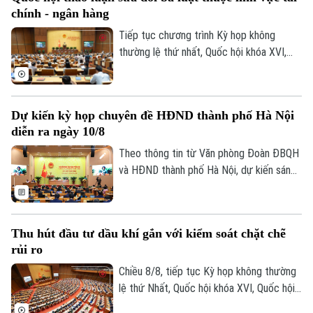
của Luật Ngân hàng Nhà nước Việt Nam,
Thể thao
Đánh giá
chính - ngân hàng
Luật Phòng, chống rửa tiền và Luật Các
Di tích
Dinh dưỡng
tổ chức tín dụng.
Tiếp tục chương trình Kỳ họp không
Bóng đá
Giải trí
thường lệ thứ nhất, Quốc hội khóa XVI,
Tư vấn sức khỏe
hôm nay (9/8), Quốc hội họp phiên toàn
Quần vợt
Tin tức
Đã phát sóng
thể ở hội trường để cho ý kiến đối với
một số dự án luật thuộc lĩnh vực tài chính
Golf
Sao
Dự kiến kỳ họp chuyên đề HĐND thành phố Hà Nội
- ngân hàng, xuất bản và tư pháp.
diễn ra ngày 10/8
Điện ảnh
Theo thông tin từ Văn phòng Đoàn ĐBQH
và HĐND thành phố Hà Nội, dự kiến sáng
Thời trang
10/8, HĐND thành phố Hà Nội khóa XVII,
nhiệm kỳ 2026-2031 sẽ tổ chức kỳ họp
Âm nhạc
thứ sáu (kỳ họp chuyên đề) để xem xét,
Thu hút đầu tư dầu khí gắn với kiểm soát chặt chẽ
quyết định các nội dung quan trọng thuộc
rủi ro
thẩm quyền.
Chiều 8/8, tiếp tục Kỳ họp không thường
lệ thứ Nhất, Quốc hội khóa XVI, Quốc hội
thảo luận tại hội trường về Dự án Luật