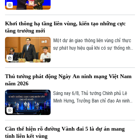
trị, Phó thủ tướng Chính phủ, Bộ trưởng
Tòa soạn
Tòa soạn
Bộ Quốc phòng đã chủ trì Lễ đón và Hội
0865.116.699 (hotline)
0865.116.699
đàm với Bộ trưởng Quốc phòng Malaysia
Khơi thông hạ tầng liên vùng, kiến tạo những cực
Dato' Seri Mohamed Khaled bin Nordin.
tăng trưởng mới
Một dự án giao thông liên vùng chỉ thực
sự phát huy hiệu quả khi có sự thống nhất
trong tổ chức thực hiện và bảo đảm hài
hòa lợi ích giữa Nhà nước, địa phương và
người dân. Đây là vấn đề được nhiều đại
Thủ tướng phát động Ngày An ninh mạng Việt Nam
biểu Quốc hội đặt ra khi thảo luận tại tổ
năm 2026
về Dự án đường Vành đai 5 – Vùng Thủ
đô Hà Nội sáng 6/8.
Sáng nay 6/8, Thủ tướng Chính phủ Lê
Minh Hưng, Trưởng Ban chỉ đạo An ninh
mạng quốc gia, đã dự lễ kỷ niệm Ngày An
ninh mạng Việt Nam (6/8/2024 –
6/8/2026). Chương trình nằm trong khuôn
Cần thể hiện rõ đường Vành đai 5 là dự án mang
khổ chuỗi hoạt động do Ban Chỉ đạo An
tính liên kết vùng
ninh mạng quốc gia phối hợp với Bộ Công