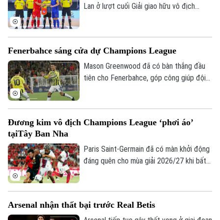
nhóm đầu bảng.
Lan ở lượt cuối Giải giao hữu vô địch
futsal châu lục - Thái Lan 2026. Dù bị dẫn
0-3 trong hiệp một nhưng đoàn quân của
HLV Diego Giustozzi đã thi đấu ấn tượng,
Fenerbahce sáng cửa dự Champions League
ghi liền 3 bàn nhờ chiến thuật chơi power-
play và cân bằng tỉ số, qua đó kết thúc
Mason Greenwood đã có bàn thắng đầu
giải với 8 điểm sau 4 trận.
tiên cho Fenerbahce, góp công giúp đội
bóng Thổ Nhĩ Kỳ đánh bại Sturm Graz 2-0
ở lượt đi vòng loại Champions League,
qua đó giúp thầy trò Ismail Kartal tiến
Theo dõi Hà Nội On
Đương kim vô địch Champions League ‘phơi áo’
một bước dài tới vòng play-off
tạiTây Ban Nha
Champions League.
Paris Saint-Germain đã có màn khởi động
đáng quên cho mùa giải 2026/27 khi bất
ngờ thua 0-3 trước Mallorca. Thầy trò
Enrique chỉ còn một trận giao hữu để
hoàn thiện đội hình trước khi bước vào
Arsenal nhận thất bại trước Real Betis
trận tranh Siêu cúp châu Âu gặp Aston
Villa vào ngày 12/8.