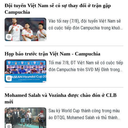
phí, trở thành bản hợp đồng kỷ lục của
Đội tuyển Việt Nam sẽ có sự thay đổi ở trận gặp
CLB.
Chính trị
Campuchia
Nhịp sống Hà Nội
Thế giới
Vào tối nay (7/8), đội tuyển Việt Nam sẽ
Xã hội
Người Hà Nội
có cuộc tiếp đón Campuchia trong khuôn
Tin tức
Kinh tế
khổ lượt trận cuối cùng vòng bảng ASEAN
An ninh trật tự
Khoảnh khắc Hà Nội
Quân sự
Cup 2026. Ở buổi họp báo trước trận vào
Tin tức
Nhà đất
Công nghệ
ngày 6/8, HLV Kim Sang Sik đã tiết lộ sẽ
Ẩm thực
Họp báo trước trận Việt Nam - Campuchia
Hồ sơ
có những sự điều chỉnh một số vị trí
Cafe sáng
Tin tức
Tàu và Xe
trong đội hình đội tuyển Việt Nam, nhưng
Tối mai 7/8, ĐT Việt Nam sẽ có cuộc tiếp
Người Việt 4 phương
vẫn hướng tới chiến thắng trước
đón Campuchia trên SVĐ Mỹ Đình trong
Tài chính Ngân hàng
Đầu tư
Campuchia.
khuôn khổ lượt cuối vòng bảng ASEAN
Ô tô
Giáo dục
Cup 2026. Sáng 6/8, hai đội cũng đã có
Doanh nghiệp
Căn hộ
cuộc họp báo để chia sẻ thông tin trước
Tàu
Tin tức
Văn hóa
Mohamed Salah và Vozinha được chào đón ở CLB
trận.
Đất đai
mới
Xe máy
Tuyển sinh
Tin tức
Sức khỏe
Sau kỳ World Cup thành công trong màu
Kinh nghiệm
Thị trường
áo ĐTQG, Mohamed Salah và thủ thành
Hướng nghiệp
Làng nghề
Vozinha vừa có bến đỗ mới và đều được
Y tế
Thể thao