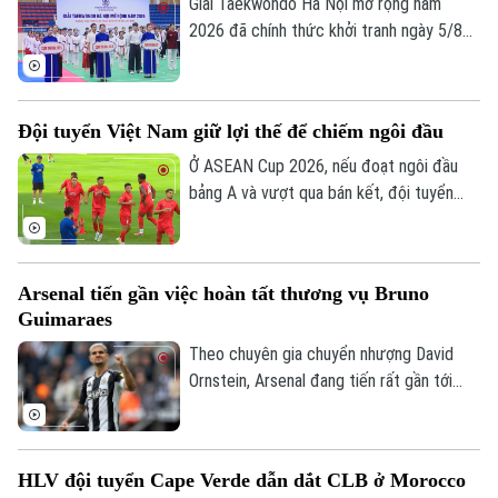
Giải Taekwondo Hà Nội mở rộng năm
2026 đã chính thức khởi tranh ngày 5/8
0865.116.699 (hotline)
0865.116.699
tại Hà Nội. Đây là một trong những hoạt
động thể thao có ý nghĩa trong khuôn khổ
Festival Võ thuật quốc tế Hà Nội 2026,
Đội tuyển Việt Nam giữ lợi thế để chiếm ngôi đầu
góp phần lan tỏa tinh thần thượng võ,
tăng cường giao lưu, đoàn kết và thúc
Ở ASEAN Cup 2026, nếu đoạt ngôi đầu
đẩy phong trào tập luyện thể dục thể
bảng A và vượt qua bán kết, đội tuyển
thao trên địa bàn Thủ đô.
Việt Nam sẽ đá trận chung kết lượt về
trên sân nhà Mỹ Đình. Mục tiêu đầu tiên là
ngôi đầu đã ở rất gần thầy trò HLV Kim
Arsenal tiến gần việc hoàn tất thương vụ Bruno
Sang Sik, khi chúng ta có những lợi thế rõ
Guimaraes
ràng trước lượt trận cuối vòng bảng với
Campuchia sau đây 2 ngày.
Theo chuyên gia chuyển nhượng David
Ornstein, Arsenal đang tiến rất gần tới
việc chiêu mộ tiền vệ Bruno Guimaraes từ
Newcastle United khi hai CLB đã tiến sát
thỏa thuận toàn diện và ngôi sao người
HLV đội tuyển Cape Verde dẫn dắt CLB ở Morocco
Brazil chỉ còn chờ Newcastle cho phép