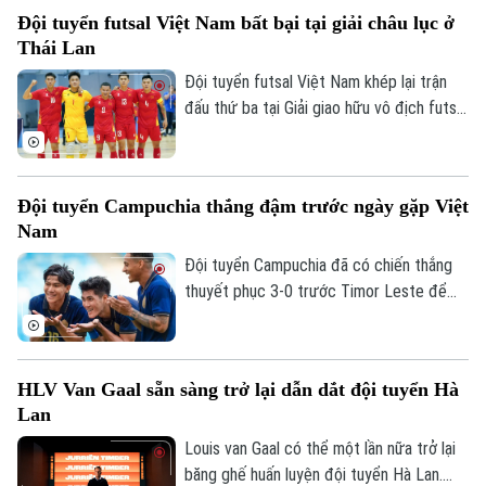
cho nhà đầu tư tư nhân. Nhiều liên đoàn
Đội tuyển futsal Việt Nam bất bại tại giải châu lục ở
bóng đá châu Âu đã rút lại sự ủng hộ đối
Thái Lan
với ông, trong khi UEFA và CONCACAF
cũng công khai mất niềm tin vào ban lãnh
Đội tuyển futsal Việt Nam khép lại trận
Bản quyền thuộc về Cơ quan Báo và Phát thanh Truyền hình Hà Nội Giấy
đạo FIFA.
đấu thứ ba tại Giải giao hữu vô địch futsal
phép số: Số 63/GP-TTDT, cấp ngày 10/05/2023
châu lục - Thái Lan 2026 bằng chiến thắng
TRANG THÔNG TIN ĐIỆN TỬ
2-1 trước Afghanistan. Với kết quả này,
thầy trò HLV Diego Giustozzi duy trì
CỦA CƠ QUAN BÁO VÀ PHÁT THANH TRUYỀN HÌNH HÀ NỘI
Đội tuyển Campuchia thắng đậm trước ngày gặp Việt
thành tích bất bại với 7 điểm sau 3 trận và
Số 3-5 Huỳnh Thúc Kháng-Phường Láng-Hà Nội
Nam
chạm trán đội chủ nhà Thái Lan ở lượt
trận cuối diễn ra ngày 5/8 để xác định đội
Đội tuyển Campuchia đã có chiến thắng
Giám đốc: VŨ MINH TUẤN
vô địch.
thuyết phục 3-0 trước Timor Leste để
Phó Giám đốc: Nguyễn Kim Khiêm, Nguyễn Minh Đức, Nguyễn Thành Lợi
tạo đà tâm lý thuận lợi trước chuyến làm
khách trên sân Mỹ Đình.
HLV Van Gaal sẵn sàng trở lại dẫn dắt đội tuyển Hà
Lan
Louis van Gaal có thể một lần nữa trở lại
băng ghế huấn luyện đội tuyển Hà Lan.