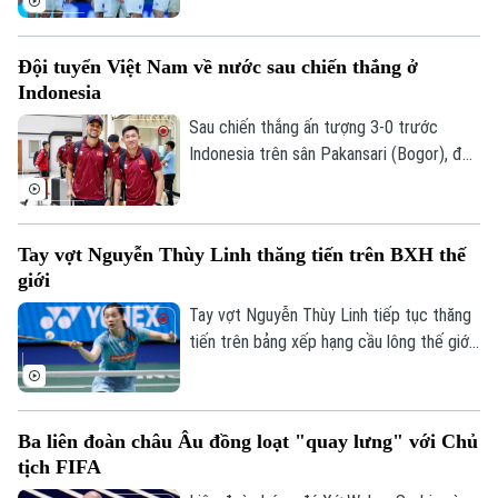
diễn ra tối 4/8.
Đội tuyển Việt Nam về nước sau chiến thắng ở
Indonesia
Sau chiến thắng ấn tượng 3-0 trước
Indonesia trên sân Pakansari (Bogor), đội
tuyển Việt Nam đã trở về Hà Nội để
chuẩn bị cho lượt trận cuối bảng A
ASEAN Cup 2026 gặp Campuchia.
Tay vợt Nguyễn Thùy Linh thăng tiến trên BXH thế
giới
Tay vợt Nguyễn Thùy Linh tiếp tục thăng
tiến trên bảng xếp hạng cầu lông thế giới
sau hành trình ấn tượng tại Taipei Open
2026. Đây hứa hẹn là cú hích quan trọng
để tay vợt nữ số một Việt Nam tự tin
Ba liên đoàn châu Âu đồng loạt "quay lưng" với Chủ
chinh phục Korea Masters.
tịch FIFA