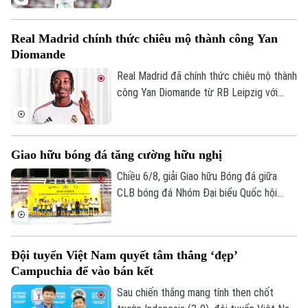
đến Arsenal.
Real Madrid chính thức chiêu mộ thành công Yan
Diomande
Real Madrid đã chính thức chiêu mộ thành
công Yan Diomande từ RB Leipzig với
mức giá kỷ lục. Tổng giá trị thương vụ lên
tới 140 triệu euro, bao gồm 125 triệu
euro phí chuyển nhượng cố định và 15
Giao hữu bóng đá tăng cường hữu nghị
triệu euro phụ phí tùy theo thành tích.
Chiều 6/8, giải Giao hữu Bóng đá giữa
CLB bóng đá Nhóm Đại biểu Quốc hội
khóa XVI, Đại học Bách khoa Hà Nội và
Tập đoàn T&T Group đã diễn ra trong
không khí sôi nổi, đoàn kết và thắm tình
Đội tuyển Việt Nam quyết tâm thắng ‘đẹp’
hữu nghị.
Campuchia để vào bán kết
Sau chiến thắng mang tính then chốt