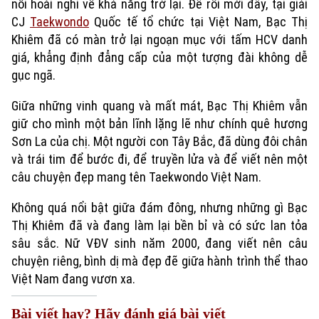
nỗi hoài nghi về khả năng trở lại. Để rồi mới đây, tại giải
CJ
Taekwondo
Quốc tế tổ chức tại Việt Nam, Bạc Thị
Khiêm đã có màn trở lại ngoạn mục với tấm HCV danh
giá, khẳng định đẳng cấp của một tượng đài không dễ
gục ngã.
Giữa những vinh quang và mất mát, Bạc Thị Khiêm vẫn
giữ cho mình một bản lĩnh lặng lẽ như chính quê hương
Sơn La của chị. Một người con Tây Bắc, đã dùng đôi chân
và trái tim để bước đi, để truyền lửa và để viết nên một
câu chuyện đẹp mang tên Taekwondo Việt Nam.
Không quá nổi bật giữa đám đông, nhưng những gì Bạc
Thị Khiêm đã và đang làm lại bền bỉ và có sức lan tỏa
sâu sắc. Nữ VĐV sinh năm 2000, đang viết nên câu
chuyện riêng, bình dị mà đẹp đẽ giữa hành trình thể thao
Việt Nam đang vươn xa.
Bài viết hay? Hãy đánh giá bài viết