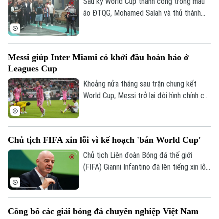
Sau kỳ World Cup thành công trong màu
Dinh dưỡng
Bóng đá
Giải trí
áo ĐTQG, Mohamed Salah và thủ thành
Vozinha vừa có bến đỗ mới và đều được
Tư vấn sức khỏe
Quần vợt
các CĐV chào đón như những người hùng.
Tin tức
Đã phát sóng
Golf
Messi giúp Inter Miami có khởi đầu hoàn hảo ở
Sao
Leagues Cup
Điện ảnh
Khoảng nửa tháng sau trận chung kết
World Cup, Messi trở lại đội hình chính của
Thời trang
Inter Miami; anh lập tức ghi bàn với cú
đúp và 1 kiến tạo để vượt mốc 920 bàn
Âm nhạc
trong sự nghiệp, trong trận thắng San
Chủ tịch FIFA xin lỗi vì kế hoạch 'bán World Cup'
Luis (Mexico) tỷ số 4-2 vào sáng nay.
Chủ tịch Liên đoàn Bóng đá thế giới
(FIFA) Gianni Infantino đã lên tiếng xin lỗi
về nỗ lực bị chỉ trích là đáng hổ thẹn
nhằm thương mại hóa World Cup, nhưng
kiên quyết không từ chức.
Công bố các giải bóng đá chuyên nghiệp Việt Nam