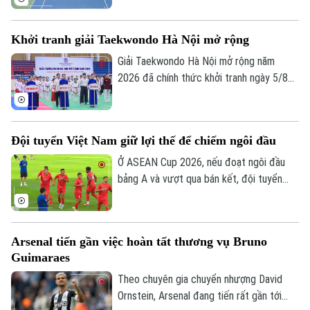
Khởi tranh giải Taekwondo Hà Nội mở rộng
Giải Taekwondo Hà Nội mở rộng năm
2026 đã chính thức khởi tranh ngày 5/8
tại Hà Nội. Đây là một trong những hoạt
động thể thao có ý nghĩa trong khuôn khổ
Festival Võ thuật quốc tế Hà Nội 2026,
Đội tuyển Việt Nam giữ lợi thế để chiếm ngôi đầu
góp phần lan tỏa tinh thần thượng võ,
tăng cường giao lưu, đoàn kết và thúc
Ở ASEAN Cup 2026, nếu đoạt ngôi đầu
đẩy phong trào tập luyện thể dục thể
bảng A và vượt qua bán kết, đội tuyển
thao trên địa bàn Thủ đô.
Việt Nam sẽ đá trận chung kết lượt về
trên sân nhà Mỹ Đình. Mục tiêu đầu tiên là
ngôi đầu đã ở rất gần thầy trò HLV Kim
Arsenal tiến gần việc hoàn tất thương vụ Bruno
Sang Sik, khi chúng ta có những lợi thế rõ
Guimaraes
ràng trước lượt trận cuối vòng bảng với
Campuchia sau đây 2 ngày.
Theo chuyên gia chuyển nhượng David
Ornstein, Arsenal đang tiến rất gần tới