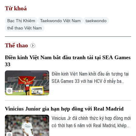
Từ khoá
Bạc Thị Khiêm
Taekwondo Việt Nam
taekwondo
thể thao Việt Nam
Thể thao
Điền kinh Việt Nam bắt đầu tranh tài tại SEA Games
33
Điền kinh Việt Nam khởi đầu ấn tượng tại
SEA Games 33 với hai HCV ở nhảy ba
bước và 1.500 mét nữ, cùng hai tấm HCĐ
ở 1.500 mét nam và ném đĩa.
Vinicius Junior gia hạn hợp đồng với Real Madrid
Vinicius Jr đã chính thức ký hợp đồng mới
có thời hạn 6 năm với Real Madrid, khép
lại những đồn đoán về khả năng chuyển