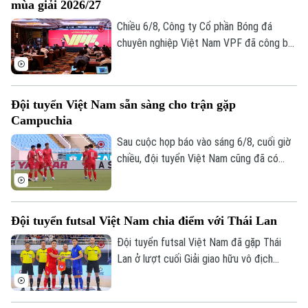
mùa giải 2026/27
Chiều 6/8, Công ty Cổ phần Bóng đá
chuyên nghiệp Việt Nam VPF đã công bố
các giải bóng đá chuyên nghiệp Việt Nam
mùa giải 2026/2027. Trong đó, được quan
tâm nhất là lễ bốc thăm và xếp lịch thi
Đội tuyển Việt Nam sẵn sàng cho trận gặp
đấu chính thức cho giải V.League 1 mùa
Campuchia
giải năm nay.
Sau cuộc họp báo vào sáng 6/8, cuối giờ
chiều, đội tuyển Việt Nam cũng đã có
buổi tập cuối trên SVĐ Quốc gia Mỹ Đình
để làm quen sân đấu chính thức. Tinh thần
của toàn đội đang lên cao sau trận thắng
Đội tuyển futsal Việt Nam chia điểm với Thái Lan
tưng bừng trước Indonesia ngay trên sân
khách.
Đội tuyển futsal Việt Nam đã gặp Thái
Lan ở lượt cuối Giải giao hữu vô địch
futsal châu lục - Thái Lan 2026. Dù bị dẫn
0-3 trong hiệp một nhưng đoàn quân của