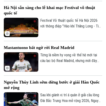
Hà Nội sẵn sàng cho lễ khai mạc Festival võ thuật
quốc tế
Festival Võ thuật quốc tế Hà Nội 2026
với thông điệp "Hào khí Thăng Long - Tinh
hoa võ Việt" sẽ diễn ra từ ngày 7 đến 9/8
tại Hoàng thành Thăng Long, quy tụ
khoảng 2.000 võ sư, huấn luyện viên, vận
Theo dõi Hà Nội On
Mastantuono bất ngờ rời Real Madrid
động viên trong nước và quốc tế. Những
ngày này, mọi công tác chuẩn bị đang
Từng là niềm hy vọng về thế hệ mới tại
được Ban tổ chức gấp rút hoàn thiện để
câu lạc bộ Real Madrid, nhưng mới đây
sẵn sàng cho sự kiện võ thuật quốc tế
cầu thủ người Argentina Mastatuono đã
đầu tiên được tổ chức tại Thủ đô.
gây bất ngờ khi phải rời đội bóng Hoàng
gia Tây Ban Nha theo dạng cho mượn.
Nguyễn Thùy Linh sớm dừng bước ở giải Hàn Quốc
mở rộng
Sau khi giành vị trí á quân ở giải cầu lông
Đài Bắc Trung Hoa mở rộng 2026, Nguyễn