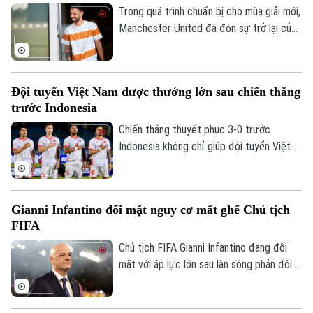
Trong quá trình chuẩn bị cho mùa giải mới,
Manchester United đã đón sự trở lại của
bốn trụ cột gồm Bruno Fernandes, Diogo
Dalot, Matheus Cunha và Noussair
Mazraoui sau kỳ World Cup 2026.
Đội tuyển Việt Nam được thưởng lớn sau chiến thắng
trước Indonesia
Chiến thắng thuyết phục 3-0 trước
Indonesia không chỉ giúp đội tuyển Việt
Nam mở rộng cơ hội giành vé vào bán kết
ASEAN Cup 2026, mà còn mang về khoản
thưởng khích lệ tinh thần đầy giá trị.
Gianni Infantino đối mặt nguy cơ mất ghế Chủ tịch
FIFA
Chủ tịch FIFA Gianni Infantino đang đối
mặt với áp lực lớn sau làn sóng phản đối
liên quan đến kế hoạch bán 20% cổ phần
một đơn vị quản lý các giải đấu của FIFA