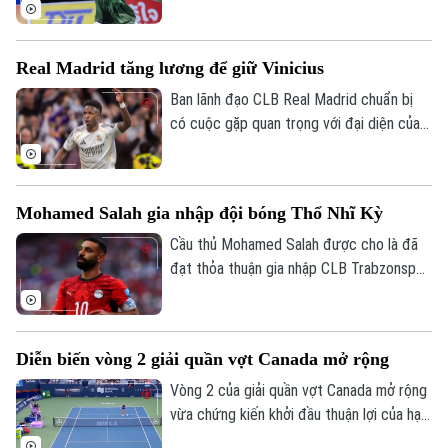
Thùy Linh tiếp tục tranh tài ở giải Hàn
Quốc Masters, cũng nằm trong hệ thống
World Tour Super 300 của Liên đoàn Cầu
Real Madrid tăng lương để giữ Vinicius
lông thế giới. Tuy nhiên đại diện của Việt
Nam đã không thể tiến sâu.
Ban lãnh đạo CLB Real Madrid chuẩn bị
có cuộc gặp quan trọng với đại diện của
Vinicius, nhằm nối lại đàm phán gia hạn với
ngôi sao người Brazil.
Mohamed Salah gia nhập đội bóng Thổ Nhĩ Kỳ
Cầu thủ Mohamed Salah được cho là đã
đạt thỏa thuận gia nhập CLB Trabzonspor
theo dạng chuyển nhượng tự do sau khi
chia tay Liverpool vào cuối mùa giải
2025/26.
Diễn biến vòng 2 giải quần vợt Canada mở rộng
Vòng 2 của giải quần vợt Canada mở rộng
vừa chứng kiến khởi đầu thuận lợi của hạt
giống số 1 Aryna Sabalenka.