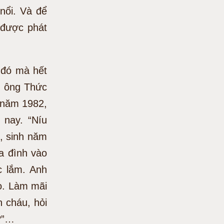
nổi. Và để
ì được phát
y đó mà hết
ng ông Thức
ũ năm 1982,
nay. “Níu
, sinh năm
a đình vào
c lắm. Anh
ạo. Làm mãi
 cháu, hỏi
ì?”…