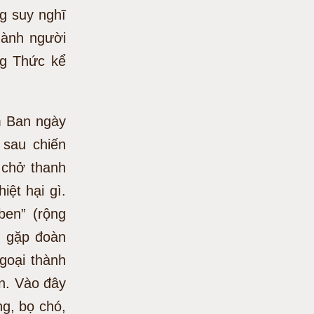
g suy nghĩ
thành người
ng Thức kể
m Ban ngày
 sau chiến
 chở thanh
iệt hại gì.
ben” (rộng
ì gặp đoàn
goại thành
en. Vào đây
ng, bọ chó,