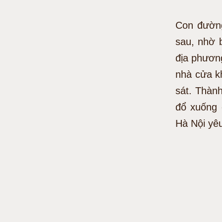
Con đường
sau, nhờ 
địa phương
nhà cửa k
sát. Thàn
đổ xuống 
Hà Nội yêu