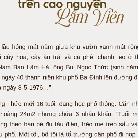
 lầu hóng mát nằm giữa khu vườn xanh mát rộ
ại cây hoa, cây ăn trái và cà phê, chanh leo ở 
Nam Ban Lâm Hà, ông Bùi Ngọc Thức (sinh năm
i ngày 40 thanh niên khu phố Ba Đình lên đường đi
à ngày 8-5-1976…”.
g Thức mới 16 tuổi, đang học phổ thông. Căn n
khoảng 24m2 nhưng chứa 6 nhân khẩu. “Tuổi m
ờng theo bạn bè đu tàu điện, trèo me trèo sấu và
u phố. Một tối, bố tôi là tổ trưởng dân phố đi họp