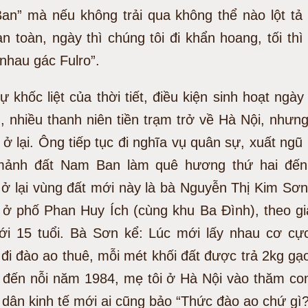
an” mà nếu không trải qua không thể nào lột tả 
 toàn, ngày thì chúng tôi đi khẩn hoang, tối th
nhau gác Fulro”.
ự khốc liệt của thời tiết, điều kiện sinh hoạt ngà
, nhiều thanh niên tiền trạm trở về Hà Nội, như
 ở lại. Ông tiếp tục đi nghĩa vụ quân sự, xuất ng
mảnh đất Nam Ban làm quê hương thứ hai đến 
 ở lại vùng đất mới này là bà Nguyễn Thị Kim Sơn
 ở phố Phan Huy Ích (cùng khu Ba Đình), theo gi
ới 15 tuổi. Bà Sơn kể: Lúc mới lấy nhau cơ cự
đi đào ao thuê, mỗi mét khối đất được trả 2kg g
, đến nỗi năm 1984, mẹ tôi ở Hà Nội vào thăm con
 dân kinh tế mới ai cũng bảo “Thức đào ao chứ g