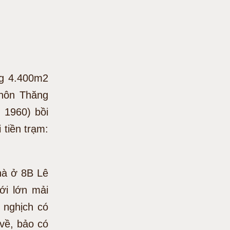
ng 4.400m2
thôn Thăng
 1960) bồi
 tiền trạm:
hà ở 8B Lê
ới lớn mải
 nghịch có
 về, bảo có