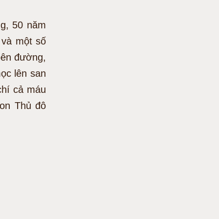
ng, 50 năm
 và một số
 bên đường,
ọc lên san
chí cả máu
con Thủ đô