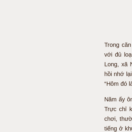
Trong căn
với đủ lo
Long, xã 
hồi nhớ lạ
“Hôm đó l
Năm ấy ôn
Trực chỉ 
chơi, thư
tiếng ở kh