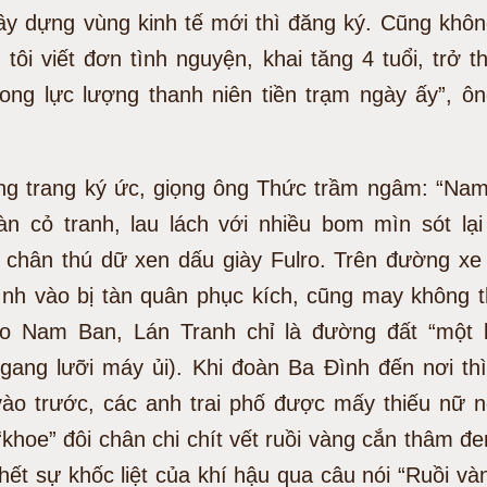
ây dựng vùng kinh tế mới thì đăng ký. Cũng khôn
 tôi viết đơn tình nguyện, khai tăng 4 tuổi, trở 
trong lực lượng thanh niên tiền trạm ngày ấy”, ô
ừng trang ký ức, giọng ông Thức trầm ngâm: “Na
àn cỏ tranh, lau lách với nhiều bom mìn sót lại
u chân thú dữ xen dấu giày Fulro. Trên đường xe
nh vào bị tàn quân phục kích, cũng may không th
 Nam Ban, Lán Tranh chỉ là đường đất “một 
gang lưỡi máy ủi). Khi đoàn Ba Đình đến nơi th
ào trước, các anh trai phố được mấy thiếu nữ n
khoe” đôi chân chi chít vết ruồi vàng cắn thâm đ
ết sự khốc liệt của khí hậu qua câu nói “Ruồi và