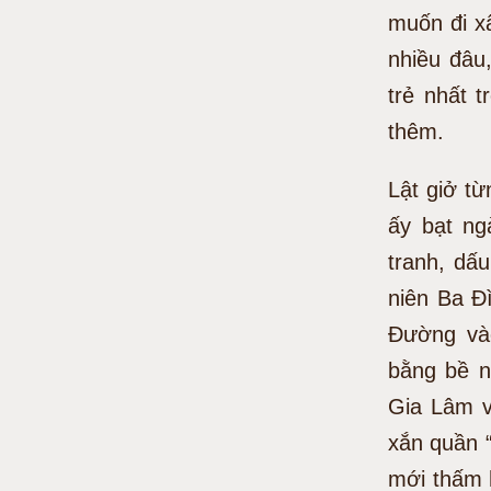
muốn đi x
nhiều đâu,
trẻ nhất 
thêm.
Lật giở t
ấy bạt ng
tranh, dấ
niên Ba Đì
Đường vào
bằng bề n
Gia Lâm v
xắn quần “
mới thấm h