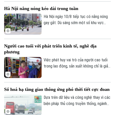
Hướng nghiệp
trên phiên live đã được bán hết.
Làng nghề
Y tế
Hà Nội nắng nóng kéo dài trong tuần
Thể thao
Đánh giá
Hà Nội ngày 10/8 tiếp tục có nắng nóng
Di tích
Dinh dưỡng
gay gắt. Dù sáng sớm một số khu vực
Bóng đá
Giải trí
ngoại thành có mưa nhỏ rải rác với nhiệt
Tư vấn sức khỏe
Quần vợt
độ 28-29 độ C, nhưng sau giờ cao điểm,
Tin tức
Đã phát sóng
mây giảm nhanh, nắng gắt khiến nhiệt độ
Người cao tuổi với phát triển kinh tế, nghề địa
Golf
tăng cao.
Sao
phương
Việc phát huy vai trò của người cao tuổi
Điện ảnh
trong lao động, sản xuất không chỉ là giải
pháp thích ứng với xu hướng già hóa dân
Thời trang
số mà còn góp phần khai thác hiệu quả
nguồn nhân lực chất lượng, xây dựng nền
Âm nhạc
Số hoá hạ tầng giao thông ứng phó thời tiết cực đoan
kinh tế phát triển bao trùm và bền vững.
Dựa trên dữ liệu và công nghệ thay vì các
biện pháp thủ công truyền thống, ngành
đường bộ chuyển sang quản lý số toàn