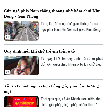
diện nhằm ứng phó sạt lở và đáp ứng mục
tiêu có ít nhất 5.000 km đường cao tốc
Cửa ngõ phía Nam thông thoáng nhờ hầm chui Kim
vào năm 2030, hướng tới 9.000km vào
Đồng - Giải Phóng
năm 2045.
Từng là "điểm nghẽn" giao thông ở cửa
ngõ phía Nam Hà Nội, nút giao Kim Đồng -
Giải Phóng nay đã có diện mạo mới sau
khi hầm chui được đưa vào sử dụng. Công
trình không chỉ góp phần giảm ùn tắc, rút
Quy định mới khi chở trẻ em trên ô tô
ngắn thời gian di chuyển mà còn tạo động
lực hoàn thiện hạ tầng giao thông, đáp
Từ ngày 15/8 tới, quy định mới về xử phạt
ứng nhu cầu đi lại ngày càng tăng của
đối với người điều khiển ô tô khi chở trẻ
người dân.
Theo dõi Hà Nội On
em sẽ chính thức được áp dụng. Đáng
chú ý, hành vi không sử dụng thiết bị an
toàn phù hợp cho trẻ em bị phạt cảnh
Xã An Khánh ngăn chặn hàng giả, gian lận thương
cáo; để trẻ ngồi cùng hàng ghế với người
mại
lái có thể bị phạt tới 1 triệu đồng.
Thời gian qua, xã An Khánh luôn triển khai
nhiều giải pháp, biện pháp nhằm thúc đẩy