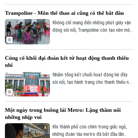
Phó Giám đốc: Nguyễn Kim Khiêm, Nguyễn Minh Đức, Nguyễn Thành Lợi
tiêu thông xe kỹ thuật trước Tết Nguyên
Trampoline - Môn thể thao ai cũng có thể bắt đầu
đán Đinh Mùi 2027.
Không chỉ mang đến những phút giây vận
động sôi nổi, Trampoline còn tạo nên một
không gian kết nối. Bên cạnh đó, mỗi cú
bật nhảy không chỉ giúp cơ thể linh hoạt
hơn mà còn mang đến cảm giác thư giãn,
Củng cố khối đại đoàn kết từ hoạt động thanh thiếu
tích cực sau những bộn bề của cuộc
nhi
sống, đồng thời rất hiệu quả trong việc
cải thiện vấn đề về cơ, xương, khớp.
Nhằm tổng kết chuỗi hoạt động hè đầy
sôi nổi, tạo hành trang cho thanh thiếu nhi
sẵn sàng bước vào năm học mới, xã Đông
Anh đã tổ chức Hội trại hè 2026 với sự
tham gia của 3000 thiếu nhi từ 36 thôn
Một ngày trong buồng lái Metro: Lặng thầm nối
trên địa bàn.
những nhịp vui
Khi thành phố còn chìm trong giấc ngủ,
những đoàn tàu metro đã bắt đầu lăn