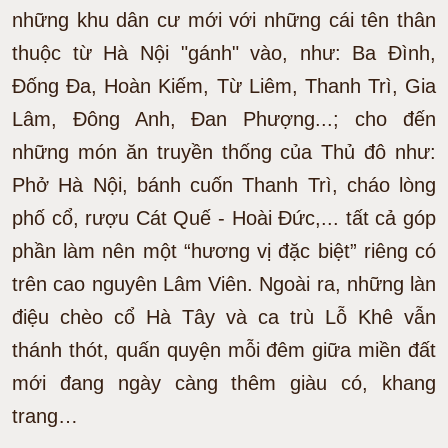
những khu dân cư mới với những cái tên thân
thuộc từ Hà Nội "gánh" vào, như: Ba Ðình,
Ðống Ða, Hoàn Kiếm, Từ Liêm, Thanh Trì, Gia
Lâm, Ðông Anh, Ðan Phượng...; cho đến
những món ăn truyền thống của Thủ đô như:
Phở Hà Nội, bánh cuốn Thanh Trì, cháo lòng
phố cổ, rượu Cát Quế - Hoài Đức,... tất cả góp
phần làm nên một “hương vị đặc biệt” riêng có
trên cao nguyên Lâm Viên. Ngoài ra, những làn
điệu chèo cổ Hà Tây và ca trù Lỗ Khê vẫn
thánh thót, quấn quyện mỗi đêm giữa miền đất
mới đang ngày càng thêm giàu có, khang
trang…