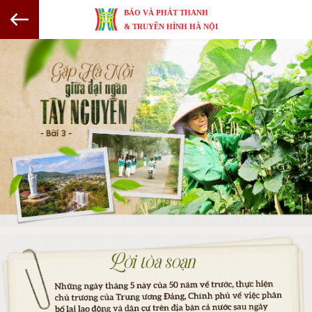
BÁO VÀ PHÁT THANH
& TRUYỀN HÌNH HÀ NỘI