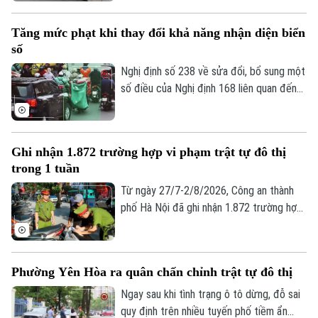
Cảnh sát giao thông, Công an thành phố
Hà Nội đã tăng cường tuần tra, kiểm soát,
Tăng mức phạt khi thay đổi khả năng nhận diện biển
xử lý nghiêm các hành vi vi phạm liên quan
số
đến xe tự sản xuất, lắp ráp; phương tiện
chở hàng cồng kềnh; kéo theo xe khác
Nghị định số 238 về sửa đổi, bổ sung một
Theo dõi Hà Nội On
hoặc vật khác khi tham gia giao thông.
số điều của Nghị định 168 liên quan đến
quy định xử phạt vi phạm hành chính về
trật tự, an toàn giao thông trong lĩnh vực
giao thông đường bộ; trừ điểm, phục hồi
Ghi nhận 1.872 trường hợp vi phạm trật tự đô thị
điểm giấy phép lái xe, sẽ chính thức có
trong 1 tuần
hiệu lực từ ngày 15/8.
Từ ngày 27/7-2/8/2026, Công an thành
phố Hà Nội đã ghi nhận 1.872 trường hợp
vi phạm thông qua hình ảnh phục vụ công
tác xử lý “phạt nguội”; đồng thời tiếp tục
thử nghiệm thiết bị bay không người lái
Phường Yên Hòa ra quân chấn chỉnh trật tự đô thị
nhằm nâng cao hiệu quả giám sát trật tự
giao thông, trật tự đô thị trên địa bàn
Ngay sau khi tình trạng ô tô dừng, đỗ sai
Thành phố.
quy định trên nhiều tuyến phố tiềm ẩn