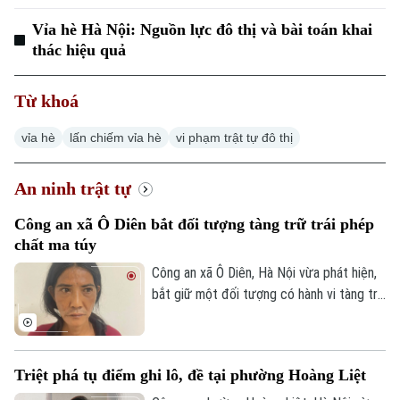
Vỉa hè Hà Nội: Nguồn lực đô thị và bài toán khai
thác hiệu quả
Từ khoá
vỉa hè
lấn chiếm vỉa hè
vi phạm trật tự đô thị
An ninh trật tự
Công an xã Ô Diên bắt đối tượng tàng trữ trái phép
chất ma túy
Công an xã Ô Diên, Hà Nội vừa phát hiện,
bắt giữ một đối tượng có hành vi tàng trữ
trái phép chất ma túy. Đối tượng là
Nguyễn Văn Dũng, sinh năm 1979, bị phát
hiện đang tang trữ 0,441 gam heroin tại
Triệt phá tụ điểm ghi lô, đề tại phường Hoàng Liệt
khu vực ngã ba đường Thượng Hội - Tân