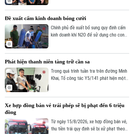
quan. Đáng chú ý, các đối tượng vi phạm
đều còn rất trẻ nhưng đã thực hiện
Đề xuất cấm kinh doanh bóng cười
những hành vi vô cùng tinh vi, gây thiệt hại
đến hàng chục tỷ đồng cho các chủ sở
Chính phủ đề xuất bổ sung quy định cấm
hữu bản quyền trong và ngoài nước.
kinh doanh khí N2O để sử dụng cho con
người qua đường hô hấp ngoài các mục
đích y tế, công nghệ thực phẩm, kiểm
nghiệm và nghiên cứu khoa học nhằm hạn
Phát hiện thanh niên tàng trữ cần sa
chế tình trạng lạm dụng, bảo vệ sức khỏe
cộng đồng.
Trong quá trình tuần tra trên đường Minh
Khai, Tổ công tác Y5/141 phát hiện một
nam thanh niên có biểu hiện nghi vấn, qua
đấu tranh đã thu giữ nhiều túi thảo mộc
khô nghi là cần sa tại phòng trọ của đối
Xe hợp đồng bán vé trái phép sẽ bị phạt đến 6 triệu
tượng.
đồng
Từ ngày 15/8/2026, xe hợp đồng bán vé,
thu tiền trái quy định sẽ bị xử phạt theo