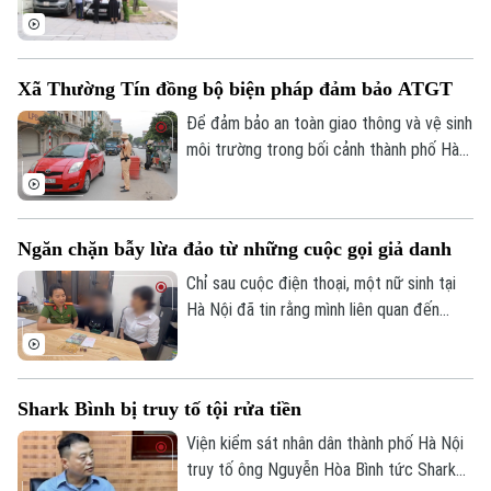
nguy cơ ùn tắc, mất an toàn giao thông
được phản ánh, UBND phường Yên Hòa
đã chỉ đạo các lực lượng chức năng đồng
Xã Thường Tín đồng bộ biện pháp đảm bảo ATGT
loạt ra quân chấn chỉnh, xử lý nghiêm các
vi phạm về trật tự đô thị.
Để đảm bảo an toàn giao thông và vệ sinh
môi trường trong bối cảnh thành phố Hà
Nội hiện đang triển khai thi công nhiều
công trình trọng điểm, chính quyền xã
Thường Tín đã phối hợp với các cơ quan
Ngăn chặn bẫy lừa đảo từ những cuộc gọi giả danh
chức năng triển khai đồng bộ nhiều giải
pháp nhằm hạn chế tình trạng ô nhiễm môi
Chỉ sau cuộc điện thoại, một nữ sinh tại
trường.
Hà Nội đã tin rằng mình liên quan đến
đường dây ma túy và phải chứng minh sự
trong sạch bằng cách chuyển tiền vào tài
khoản do các đối tượng chỉ định. May
Shark Bình bị truy tố tội rửa tiền
mắn, sự cảnh giác của nhân viên cửa hàng
vàng cùng sự vào cuộc kịp thời của lực
Viện kiểm sát nhân dân thành phố Hà Nội
lượng Công an đã ngăn chặn kịp thời vụ
truy tố ông Nguyễn Hòa Bình tức Shark