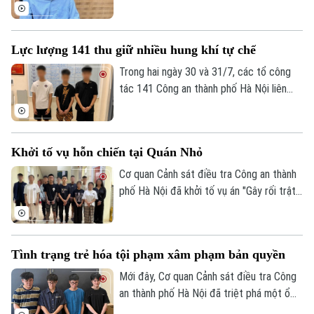
lừa đảo.
Bình, Chủ tịch Hội đồng quản trị Công ty
cổ phần Ngân Lượng, về tội "Rửa tiền" với
cáo buộc liên quan gần 320 tỷ đồng trong
Lực lượng 141 thu giữ nhiều hung khí tự chế
đường dây lừa đảo của Phó Đức Nam
(Mr. Pips).
Trong hai ngày 30 và 31/7, các tổ công
tác 141 Công an thành phố Hà Nội liên
tiếp phát hiện nhiều thanh, thiếu niên tàng
trữ hung khí, thu giữ 1 dao phóng và 4
thanh kiếm, kịp thời ngăn chặn nguy cơ
Khởi tố vụ hỗn chiến tại Quán Nhỏ
gây mất an ninh trật tự.
Liên hệ đường dây nóng (bấm để gọi)
Cơ quan Cảnh sát điều tra Công an thành
phố Hà Nội đã khởi tố vụ án "Gây rối trật
Tòa soạn
Tòa soạn
tự công cộng" để điều tra vụ hỗn chiến
0865.116.699 (hotline)
0865.116.699
xảy ra tại nhà hàng Quán Nhỏ trên phố
Vĩnh Tuy, khiến một người bị thương.
Tình trạng trẻ hóa tội phạm xâm phạm bản quyền
Mới đây, Cơ quan Cảnh sát điều tra Công
an thành phố Hà Nội đã triệt phá một ổ
nhóm xâm phạm quyền tác giả, quyền liên