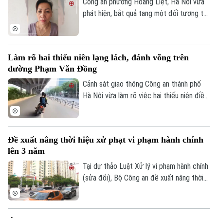
Lập.
Công an phường Hoàng Liệt, Hà Nội vừa
phát hiện, bắt quả tang một đối tượng tổ
chức đánh bạc dưới hình thức ghi số lô,
đề.
Làm rõ hai thiếu niên lạng lách, đánh võng trên
đường Phạm Văn Đồng
Cảnh sát giao thông Công an thành phố
Hà Nội vừa làm rõ việc hai thiếu niên điều
khiển xe máy lạng lách, đánh võng trên
đường Phạm Văn Đồng, gây nguy hiểm
Chuyên mục
cho người tham gia giao thông.
Đề xuất nâng thời hiệu xử phạt vi phạm hành chính
Thời sự
lên 3 năm
Tại dự thảo Luật Xử lý vi phạm hành chính
Hà Nội
Hà Nội
(sửa đổi), Bộ Công an đề xuất nâng thời
hiệu xử phạt vi phạm hành chính lên 3 năm
Chính trị
Nhịp sống Hà Nội
Thế giới
nhằm ngăn chặn chủ phương tiện vi phạm
giao thông lợi dụng kẽ hở để né “phạt
Xã hội