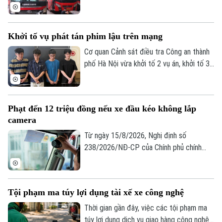
Nghị định số 238/2026/NĐ-CP của Chính
phủ, sửa đổi, bổ sung Nghị định 168 về xử
phạt vi phạm hành chính trong lĩnh vực
Khởi tố vụ phát tán phim lậu trên mạng
giao thông đường bộ.
Cơ quan Cảnh sát điều tra Công an thành
phố Hà Nội vừa khởi tố 2 vụ án, khởi tố 3
bị can gồm Trần Đình Quý, Hà Xuân Sáng
và Vũ Huy Hoàng về tội "Xâm phạm quyền
tác giả, quyền liên quan".
Phạt đến 12 triệu đồng nếu xe đầu kéo không lắp
camera
Từ ngày 15/8/2026, Nghị định số
238/2026/NĐ-CP của Chính phủ chính
thức có hiệu lực, bổ sung quy định xử
phạt đối với chủ xe ô tô đầu kéo và xe
vận tải nội bộ không lắp hoặc làm sai lệch
Tội phạm ma túy lợi dụng tài xế xe công nghệ
dữ liệu thiết bị giám sát hành trình, thiết
Bản quyền thuộc về Cơ quan Báo và Phát thanh Truyền hình Hà Nội Giấy
bị ghi nhận hình ảnh người lái xe. Mức xử
phép số: Số 63/GP-TTDT, cấp ngày 10/05/2023
Thời gian gần đây, việc các tội phạm ma
phạt cao nhất lên tới 12 triệu đồng đối
túy lợi dụng dịch vụ giao hàng công nghệ