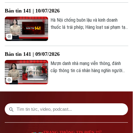
định;... là những thông tin đáng chú ý
TRANG THÔNG TIN ĐIỆN TỬ
Bản tin 141 | 10/07/2026
trong bản tin 141 hôm nay.
CỦA CƠ QUAN BÁO VÀ PHÁT THANH TRUYỀN HÌNH HÀ NỘI
Hà Nội chống buôn lậu và kinh doanh
Số 3-5 Huỳnh Thúc Kháng-Phường Láng-Hà Nội
thuốc lá trái phép; Hàng loạt sai phạm tại
hệ thống Anh ngữ AMES Hà Nội; Cấm yêu
Giám đốc: VŨ MINH TUẤN
cầu xuất trình căn cước nếu đã tích hợp
Phó Giám đốc: Nguyễn Kim Khiêm, Nguyễn Minh Đức, Nguyễn Thành Lợi
trên VNeID... là những thông tin đáng chú
Bản tin 141 | 09/07/2026
ý trong Bản tin 141 hôm nay.
Mượn danh nhà mạng viễn thông, đánh
cắp thông tin cá nhân hàng nghìn người
dân; Công an phường Nghĩa Đô bắt hai đối
tượng mua bán ma túy; Công an xã Hòa
Phú phát hiện ba đối tượng sử dụng ma
túy... là những thông tin đáng chú ý trong
Bản tin 141 hôm nay.
TRANG THÔNG TIN ĐIỆN TỬ