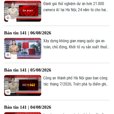
Đánh giá thử nghiệm dự án hơn 21.000
camera AI tại Hà Nội; 24 năm tù cho hai
vợ chồng tổ chức “bay lắc”; Bản lĩnh cảnh
sát cơ động sau tay lái xe đặc chủng;... là
những thông tin đáng chú ý trong Bản tin
Bản tin 141 | 06/08/2026
141 hôm nay.
Xây dựng không gian mạng quốc gia an
toàn, chủ động; Khởi tố vụ sản xuất thuốc
đông y giả; Cần xử lý nghiêm tình trạng
kinh doanh hàng giả hàng nhái tại phố đi
bộ... là những thông tin đáng chú ý trong
Bản tin 141 | 05/08/2026
Bản tin 141 hôm nay.
Công an thành phố Hà Nội giao ban công
tác tháng 7/2026; Triệt phá tụ điểm ghi
lô, đề tại phường Hoàng Liệt; Công an xã
Ô Diên bắt đối tượng tàng trữ trái phép
chất ma túy... là những thông tin đáng chú
Bản tin 141 | 04/08/2026
ý trong Bản tin 141 hôm nay.