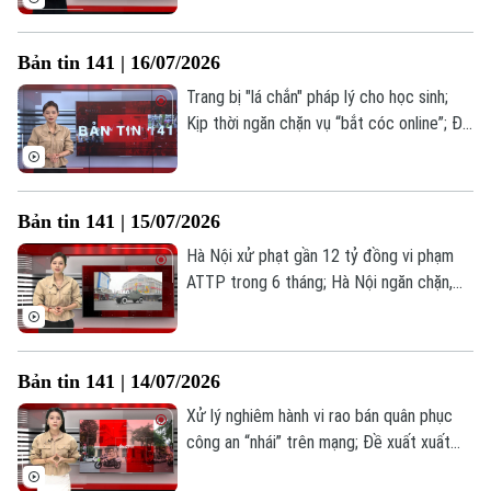
phạt tới 10 năm tù nếu xâm phạm dữ liệu
cá nhân;... là những thông tin đáng chú ý
Bản tin 141 | 16/07/2026
trong Bản tin 141 hôm nay.
Trang bị "lá chắn" pháp lý cho học sinh;
Kịp thời ngăn chặn vụ “bắt cóc online”; Đề
xuất giới hạn phạt nguội không biên bản;...
là những thông tin đáng chú ý trong Bản
tin 141 hôm nay.
Bản tin 141 | 15/07/2026
Hà Nội xử phạt gần 12 tỷ đồng vi phạm
ATTP trong 6 tháng; Hà Nội ngăn chặn,
xử lý hàng giả, hàng nhái; Phường Phương
Liệt – giữ vững thế trận lòng dân;... là
những thông tin đáng chú ý trong Bản tin
Bản tin 141 | 14/07/2026
141 hôm nay.
Xử lý nghiêm hành vi rao bán quân phục
công an “nhái” trên mạng; Đề xuất xuất
trình VNeID khi mua thuốc lá; Ý Đảng