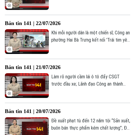
túy; Phòng Kỹ thuật hình sự thi đua vì an
ninh tổ quốc... là những thông tin đáng
chú ý trong Bản tin 141 hôm nay.
Bản tin 141 | 22/07/2026
Khi mỗi người dân là một chiến sĩ; Công an
phường Hai Bà Trưng kết nối 'Trái tim yêu
thương'; Siết chặt quản lý vận tải hành
khách trên toàn quốc... là những thông tin
đáng chú ý trong Bản tin 141 hôm nay.
Bản tin 141 | 21/07/2026
Làm rõ người cầm lái ô tô đẩy CSGT
trước đầu xe; Lãnh đạo Công an thành
phố Hà Nội thăm gia đình các liệt sĩ; Đảm
bảo an toàn phòng cháy nhà trọ, nhà cho
thuê... là những thông tin đáng chú ý
Bản tin 141 | 20/07/2026
trong Bản tin 141 hôm nay.
Đề xuất phạt tù đến 12 năm tội “Sản xuất,
buôn bán thực phẩm kém chất lượng”; Đề