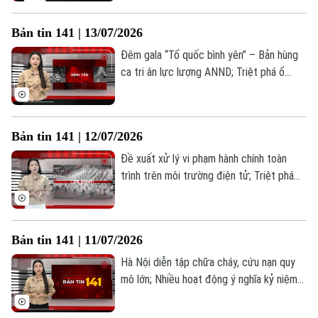
quyện lòng dân: Sức mạnh từ cơ sở tại
Yên Bài;... là những thông tin đáng chú ý
Bản tin 141 | 13/07/2026
trong Bản tin 141 hôm nay.
Đêm gala “Tổ quốc bình yên” – Bản hùng
ca tri ân lực lượng ANND; Triệt phá ổ
nhóm đánh bạc trên không gian mạng;
Nâng cao kỹ năng PCCC trong thực tế;...
là những thông tin đáng chú ý trong Bản
Bản tin 141 | 12/07/2026
tin 141 hôm nay.
Đề xuất xử lý vi phạm hành chính toàn
trình trên môi trường điện tử; Triệt phá
đường dây hàng hiệu giả doanh thu khủng;
Công an Quảng Bị giữ bình yên thôn xóm;...
là những thông tin đáng chú ý trong Bản
Bản tin 141 | 11/07/2026
tin 141 hôm nay.
Hà Nội diễn tập chữa cháy, cứu nạn quy
mô lớn; Nhiều hoạt động ý nghĩa kỷ niệm
Bản quyền thuộc về Cơ quan Báo và Phát thanh Truyền hình Hà Nội Giấy
80 năm truyền thống An ninh nhân dân; Xử
phép số: Số 63/GP-TTDT, cấp ngày 10/05/2023
lý nghiêm vi phạm dừng, đỗ xe sai quy