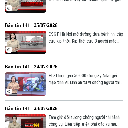
mất ANTT trong đêm; Người dưới 16 tuổi
có thể bị cấm đăng bài, bình luận trên
mạng xã hội... là những thông tin đáng chú
Bản tin 141 | 25/07/2026
ý trong Bản tin 141 hôm nay.
CSGT Hà Nội mở đường đưa bệnh nhi cấp
cứu kịp thời; Kịp thời cứu 3 người mắc
kẹt trong vụ cháy nhà dân; Phường Kim
Liên giữ vững an ninh trật tự từ cơ sở... là
những thông tin đáng chú ý trong Bản tin
Bản tin 141 | 24/07/2026
141 hôm nay.
Phát hiện gần 50.000 đôi giày Nike giả
mạo tinh vi; Lĩnh án tù vì chống người thi
Theo dõi Hà Nội On
hành công vụ; Lá chắn an ninh từ bộ máy
tinh gọn... là những thông tin đáng chú ý
trong Bản tin 141 hôm nay.
Bản tin 141 | 23/07/2026
Tạm giữ đối tượng chống người thi hành
công vụ; Liên tiếp triệt phá các vụ ma