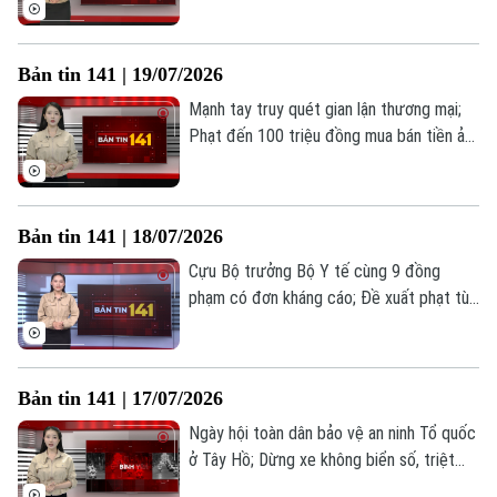
xuất bổ sung 7 tội danh mới; "Câu chuyện
từ trái tim" tri ân thương binh... là những
thông tin đáng chú ý trong Bản tin 141
Bản tin 141 | 19/07/2026
hôm nay.
Mạnh tay truy quét gian lận thương mại;
Phạt đến 100 triệu đồng mua bán tiền ảo
trái phép; Siết chặt quy định mang thiết
bị điện tử vào phiên tòa từ 1/8... là những
thông tin đáng chú ý trong Bản tin 141
Bản tin 141 | 18/07/2026
hôm nay.
Cựu Bộ trưởng Bộ Y tế cùng 9 đồng
phạm có đơn kháng cáo; Đề xuất phạt tù
15 năm nếu sản xuất, kinh doanh khí cười;
Chấm dứt vi phạm bản quyền để được
hưởng khoan hồng... là những thông tin
Liên hệ đường dây nóng (bấm để gọi)
Bản tin 141 | 17/07/2026
đáng chú ý trong Bản tin 141 hôm nay.
Tòa soạn
Tòa soạn
Ngày hội toàn dân bảo vệ an ninh Tổ quốc
0865.116.699 (hotline)
0865.116.699
ở Tây Hồ; Dừng xe không biển số, triệt
phá đường dây mua bán ma túy; Đề xuất