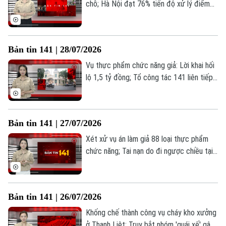
chỗ; Hà Nội đạt 76% tiến độ xử lý điểm
nghẽn trật tự đô thị; Xã Quảng Bị lan tỏa
Âm nhạc
Ngày hội Toàn dân bảo vệ an ninh Tổ
quốc;... là những thông tin đáng chú ý
Bản tin 141 | 28/07/2026
trong Bản tin 141 hôm nay.
Vụ thực phẩm chức năng giả: Lời khai hối
lộ 1,5 tỷ đồng; Tổ công tác 141 liên tiếp
"cất lưới" hai vụ ma túy; Mùa hè vì cộng
đồng của lực lượng Công an Hà Nội... là
những thông tin đáng chú ý trong Bản tin
Bản tin 141 | 27/07/2026
141 hôm nay.
Xét xử vụ án làm giả 88 loại thực phẩm
chức năng; Tai nạn do đi ngược chiều tại
Vành đai 3; Công an phường Yên Hoà:
Truy tận gốc "đường đi" của ma tuý;... là
những thông tin đáng chú ý trong Bản tin
Bản tin 141 | 26/07/2026
141 hôm nay.
Khống chế thành công vụ cháy kho xưởng
ở Thanh Liệt; Truy bắt nhóm 'quái xế' gây