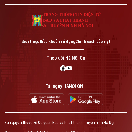
CỦA CƠ QUAN BÁO VÀ PHÁT THANH TRUYỀN HÌNH HÀ NỘI
TRANG THÔNG TIN ĐIỆN TỬ
Số 3-5 Huỳnh Thúc Kháng-Phường Láng-Hà Nội
BÁO VÀ PHÁT THANH
& TRUYỀN HÌNH HÀ NỘI
Giám đốc: VŨ MINH TUẤN
Phó Giám đốc: Nguyễn Kim Khiêm, Nguyễn Minh Đức, Nguyễn Thành Lợi
Giới thiệu
Điều khoản sử dụng
Chính sách bảo mật
Theo dõi Hà Nội On
Tải ngay HANOI ON
Bản quyền thuộc về Cơ quan Báo và Phát thanh Truyền hình Hà Nội