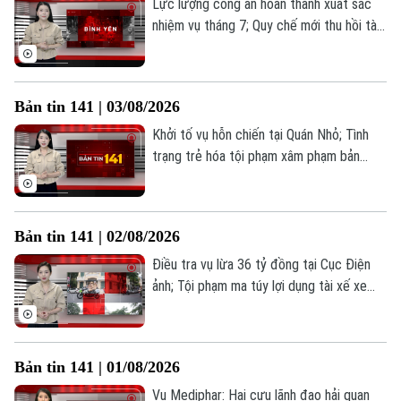
Lực lượng công an hoàn thành xuất sắc
Quần vợt
Tin tức
Đã phát sóng
nhiệm vụ tháng 7; Quy chế mới thu hồi tài
Golf
sản vụ án Vạn Thịnh Phát; Bắt giữ bốn
Sao
thiếu niên chuyên trộm cắp xe máy... là
những thông tin đáng chú ý trong Bản tin
Điện ảnh
Bản tin 141 | 03/08/2026
141 hôm nay.
Khởi tố vụ hỗn chiến tại Quán Nhỏ; Tình
Thời trang
trạng trẻ hóa tội phạm xâm phạm bản
quyền; Shark Bình bị truy tố tội rửa tiền...
Âm nhạc
là những thông tin đáng chú ý trong Bản
tin 141 hôm nay.
Bản tin 141 | 02/08/2026
Điều tra vụ lừa 36 tỷ đồng tại Cục Điện
ảnh; Tội phạm ma túy lợi dụng tài xế xe
công nghệ; Quy định mới về khai báo tạm
trú cho người nước ngoài... là những thông
tin đáng chú ý trong Bản tin 141 hôm nay.
Bản tin 141 | 01/08/2026
Vụ Mediphar: Hai cựu lãnh đạo hải quan