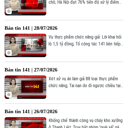
chỗ; Hà Nội đạt 76% tiến độ xử lý điểm
nghẽn trật tự đô thị; Xã Quảng Bị lan tỏa
Ngày hội Toàn dân bảo vệ an ninh Tổ
quốc;... là những thông tin đáng chú ý
Bản tin 141 | 28/07/2026
trong Bản tin 141 hôm nay.
Vụ thực phẩm chức năng giả: Lời khai hối
lộ 1,5 tỷ đồng; Tổ công tác 141 liên tiếp
"cất lưới" hai vụ ma túy; Mùa hè vì cộng
đồng của lực lượng Công an Hà Nội... là
những thông tin đáng chú ý trong Bản tin
Liên hệ đường dây nóng (bấm để gọi)
Bản tin 141 | 27/07/2026
141 hôm nay.
Tòa soạn
Tòa soạn
Xét xử vụ án làm giả 88 loại thực phẩm
0865.116.699 (hotline)
0865.116.699
chức năng; Tai nạn do đi ngược chiều tại
Vành đai 3; Công an phường Yên Hoà:
Truy tận gốc "đường đi" của ma tuý;... là
những thông tin đáng chú ý trong Bản tin
Bản tin 141 | 26/07/2026
141 hôm nay.
Khống chế thành công vụ cháy kho xưởng
ở Thanh Liệt; Truy bắt nhóm 'quái xế' gây