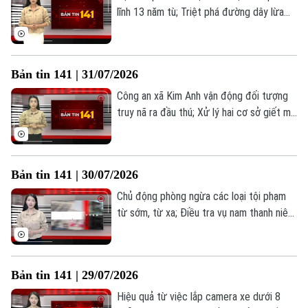
lĩnh 13 năm tù; Triệt phá đường dây lừa
đảo thông qua tiền ảo LIBFX; Thu hồi
hàng tỷ đồng từ vụ kiện công ích đầu
tiên... là những thông tin đáng chú ý trong
Theo dõi Hà Nội On
Bản tin 141 | 31/07/2026
Bản tin 141 hôm nay.
Công an xã Kim Anh vận động đối tượng
truy nã ra đầu thú; Xử lý hai cơ sở giết mổ
lợn hoạt động trái quy định; Nhiều hệ lụy
từ hành vi độ chế xe điện;... là những
thông tin đáng chú ý trong Bản tin 141
Bản tin 141 | 30/07/2026
hôm nay.
Chủ động phòng ngừa các loại tội phạm
từ sớm, từ xa; Điều tra vụ nam thanh niên
tử vong; Luật Thủ đô 2026: Trao quyền
cho cơ sở, người dân hưởng lợi... là những
thông tin đáng chú ý trong Bản tin 141
Bản tin 141 | 29/07/2026
hôm nay.
Hiệu quả từ việc lắp camera xe dưới 8