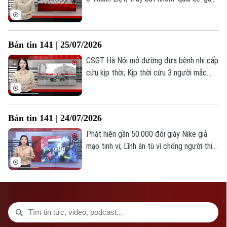
mất ANTT trong đêm; Người dưới 16 tuổi
có thể bị cấm đăng bài, bình luận trên
mạng xã hội... là những thông tin đáng chú
Bản tin 141 | 25/07/2026
ý trong Bản tin 141 hôm nay.
CSGT Hà Nội mở đường đưa bệnh nhi cấp
cứu kịp thời; Kịp thời cứu 3 người mắc
kẹt trong vụ cháy nhà dân; Phường Kim
Liên giữ vững an ninh trật tự từ cơ sở... là
những thông tin đáng chú ý trong Bản tin
Bản tin 141 | 24/07/2026
141 hôm nay.
Phát hiện gần 50.000 đôi giày Nike giả
mạo tinh vi; Lĩnh án tù vì chống người thi
hành công vụ; Lá chắn an ninh từ bộ máy
tinh gọn... là những thông tin đáng chú ý
trong Bản tin 141 hôm nay.
Bản quyền thuộc về Cơ quan Báo và Phát thanh Truyền hình Hà Nội Giấy
phép số: Số 63/GP-TTDT, cấp ngày 10/05/2023
TRANG THÔNG TIN ĐIỆN TỬ