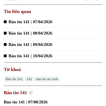
Tin liên quan
Bản tin 141 | 07/04/2026
Bản tin 141 | 08/04/2026
Bản tin 141 | 09/04/2026
Bản tin 141 | 10/04/2026
Chuyên mục
Thời sự
Từ khoá
Bản tin 141
141
bản tin an ninh
Hà Nội
Hà Nội
Chính trị
Bản tin 141
Nhịp sống Hà Nội
Thế giới
Bản tin 141 | 07/08/2026
Xã hội
Người Hà Nội