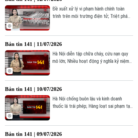
tin 141 hôm nay.
Đề xuất xử lý vi phạm hành chính toàn
trình trên môi trường điện tử; Triệt phá
đường dây hàng hiệu giả doanh thu khủng;
Công an Quảng Bị giữ bình yên thôn xóm;...
là những thông tin đáng chú ý trong Bản
Bản tin 141 | 11/07/2026
tin 141 hôm nay.
Hà Nội diễn tập chữa cháy, cứu nạn quy
mô lớn; Nhiều hoạt động ý nghĩa kỷ niệm
80 năm truyền thống An ninh nhân dân; Xử
lý nghiêm vi phạm dừng, đỗ xe sai quy
định;... là những thông tin đáng chú ý
Bản tin 141 | 10/07/2026
trong bản tin 141 hôm nay.
Hà Nội chống buôn lậu và kinh doanh
thuốc lá trái phép; Hàng loạt sai phạm tại
hệ thống Anh ngữ AMES Hà Nội; Cấm yêu
cầu xuất trình căn cước nếu đã tích hợp
trên VNeID... là những thông tin đáng chú
Bản tin 141 | 09/07/2026
ý trong Bản tin 141 hôm nay.