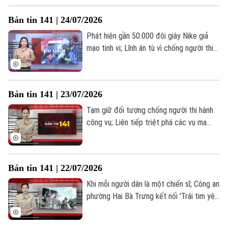
những thông tin đáng chú ý trong Bản tin
Bản tin 141 | 24/07/2026
141 hôm nay.
Phát hiện gần 50.000 đôi giày Nike giả
mạo tinh vi; Lĩnh án tù vì chống người thi
hành công vụ; Lá chắn an ninh từ bộ máy
tinh gọn... là những thông tin đáng chú ý
trong Bản tin 141 hôm nay.
Bản tin 141 | 23/07/2026
Tạm giữ đối tượng chống người thi hành
công vụ; Liên tiếp triệt phá các vụ ma
túy; Phòng Kỹ thuật hình sự thi đua vì an
ninh tổ quốc... là những thông tin đáng
chú ý trong Bản tin 141 hôm nay.
Bản tin 141 | 22/07/2026
Theo dõi Hà Nội On
Khi mỗi người dân là một chiến sĩ; Công an
phường Hai Bà Trưng kết nối 'Trái tim yêu
thương'; Siết chặt quản lý vận tải hành
khách trên toàn quốc... là những thông tin