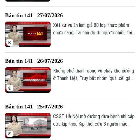
đồng của lực lượng Công an Hà Nội... là
Thời trang
những thông tin đáng chú ý trong Bản tin
Bản tin 141 | 27/07/2026
141 hôm nay.
Âm nhạc
Xét xử vụ án làm giả 88 loại thực phẩm
chức năng; Tai nạn do đi ngược chiều tại
Vành đai 3; Công an phường Yên Hoà:
Truy tận gốc "đường đi" của ma tuý;... là
những thông tin đáng chú ý trong Bản tin
Bản tin 141 | 26/07/2026
141 hôm nay.
Khống chế thành công vụ cháy kho xưởng
ở Thanh Liệt; Truy bắt nhóm 'quái xế' gây
mất ANTT trong đêm; Người dưới 16 tuổi
có thể bị cấm đăng bài, bình luận trên
mạng xã hội... là những thông tin đáng chú
Bản tin 141 | 25/07/2026
ý trong Bản tin 141 hôm nay.
CSGT Hà Nội mở đường đưa bệnh nhi cấp
cứu kịp thời; Kịp thời cứu 3 người mắc
kẹt trong vụ cháy nhà dân; Phường Kim
Liên giữ vững an ninh trật tự từ cơ sở... là