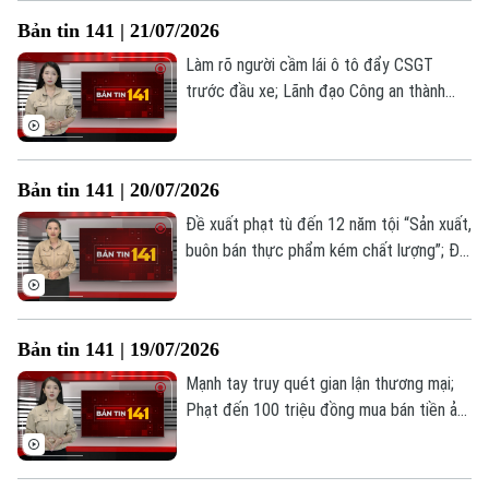
đáng chú ý trong Bản tin 141 hôm nay.
Bản tin 141 | 21/07/2026
Làm rõ người cầm lái ô tô đẩy CSGT
trước đầu xe; Lãnh đạo Công an thành
phố Hà Nội thăm gia đình các liệt sĩ; Đảm
bảo an toàn phòng cháy nhà trọ, nhà cho
thuê... là những thông tin đáng chú ý
Bản tin 141 | 20/07/2026
trong Bản tin 141 hôm nay.
Đề xuất phạt tù đến 12 năm tội “Sản xuất,
buôn bán thực phẩm kém chất lượng”; Đề
xuất bổ sung 7 tội danh mới; "Câu chuyện
từ trái tim" tri ân thương binh... là những
thông tin đáng chú ý trong Bản tin 141
Bản tin 141 | 19/07/2026
hôm nay.
Mạnh tay truy quét gian lận thương mại;
Phạt đến 100 triệu đồng mua bán tiền ảo
trái phép; Siết chặt quy định mang thiết
bị điện tử vào phiên tòa từ 1/8... là những
thông tin đáng chú ý trong Bản tin 141