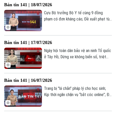
Bản tin 141 | 18/07/2026
hôm nay.
Cựu Bộ trưởng Bộ Y tế cùng 9 đồng
phạm có đơn kháng cáo; Đề xuất phạt tù
15 năm nếu sản xuất, kinh doanh khí cười;
Chấm dứt vi phạm bản quyền để được
hưởng khoan hồng... là những thông tin
Bản tin 141 | 17/07/2026
đáng chú ý trong Bản tin 141 hôm nay.
Ngày hội toàn dân bảo vệ an ninh Tổ quốc
ở Tây Hồ; Dừng xe không biển số, triệt
phá đường dây mua bán ma túy; Đề xuất
phạt tới 10 năm tù nếu xâm phạm dữ liệu
cá nhân;... là những thông tin đáng chú ý
Bản tin 141 | 16/07/2026
trong Bản tin 141 hôm nay.
Trang bị "lá chắn" pháp lý cho học sinh;
Kịp thời ngăn chặn vụ “bắt cóc online”; Đề
xuất giới hạn phạt nguội không biên bản;...
Liên hệ đường dây nóng (bấm để gọi)
là những thông tin đáng chú ý trong Bản
tin 141 hôm nay.
Tòa soạn
Tòa soạn