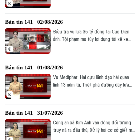
quyền; Shark Bình bị truy tố tội rửa tiền...
là những thông tin đáng chú ý trong Bản
tin 141 hôm nay.
Bản tin 141 | 02/08/2026
Điều tra vụ lừa 36 tỷ đồng tại Cục Điện
Chuyên mục
ảnh; Tội phạm ma túy lợi dụng tài xế xe
công nghệ; Quy định mới về khai báo tạm
Thời sự
trú cho người nước ngoài... là những thông
tin đáng chú ý trong Bản tin 141 hôm nay.
Hà Nội
Hà Nội
Bản tin 141 | 01/08/2026
Vụ Mediphar: Hai cựu lãnh đạo hải quan
Chính trị
Nhịp sống Hà Nội
Thế giới
lĩnh 13 năm tù; Triệt phá đường dây lừa
đảo thông qua tiền ảo LIBFX; Thu hồi
Xã hội
Người Hà Nội
hàng tỷ đồng từ vụ kiện công ích đầu
Tin tức
Kinh tế
tiên... là những thông tin đáng chú ý trong
An ninh trật tự
Khoảnh khắc Hà Nội
Bản tin 141 | 31/07/2026
Bản tin 141 hôm nay.
Quân sự
Tin tức
Nhà đất
Công nghệ
Công an xã Kim Anh vận động đối tượng
Ẩm thực
Hồ sơ
truy nã ra đầu thú; Xử lý hai cơ sở giết mổ
Cafe sáng
Tin tức
Tàu và Xe
lợn hoạt động trái quy định; Nhiều hệ lụy