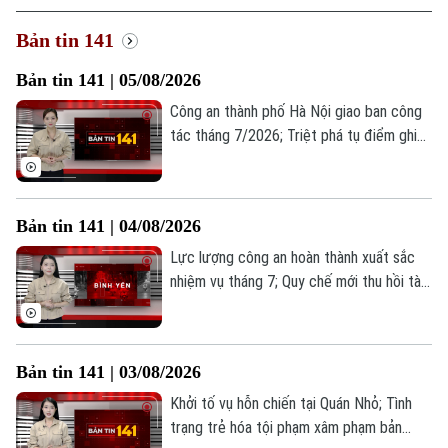
Bản tin 141
Bản tin 141 | 05/08/2026
Công an thành phố Hà Nội giao ban công
tác tháng 7/2026; Triệt phá tụ điểm ghi
lô, đề tại phường Hoàng Liệt; Công an xã
Ô Diên bắt đối tượng tàng trữ trái phép
chất ma túy... là những thông tin đáng chú
Bản tin 141 | 04/08/2026
ý trong Bản tin 141 hôm nay.
Lực lượng công an hoàn thành xuất sắc
nhiệm vụ tháng 7; Quy chế mới thu hồi tài
sản vụ án Vạn Thịnh Phát; Bắt giữ bốn
thiếu niên chuyên trộm cắp xe máy... là
những thông tin đáng chú ý trong Bản tin
Bản tin 141 | 03/08/2026
141 hôm nay.
Khởi tố vụ hỗn chiến tại Quán Nhỏ; Tình
trạng trẻ hóa tội phạm xâm phạm bản