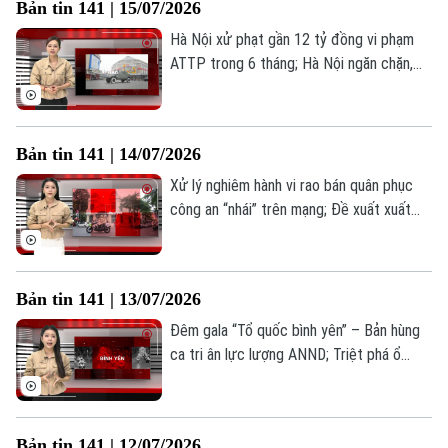
Bản tin 141 | 15/07/2026
0865.116.699 (hotline)
0865.116.699
Hà Nội xử phạt gần 12 tỷ đồng vi phạm
ATTP trong 6 tháng; Hà Nội ngăn chặn,
xử lý hàng giả, hàng nhái; Phường Phương
Liệt – giữ vững thế trận lòng dân;... là
những thông tin đáng chú ý trong Bản tin
Bản tin 141 | 14/07/2026
141 hôm nay.
Xử lý nghiêm hành vi rao bán quân phục
công an “nhái” trên mạng; Đề xuất xuất
trình VNeID khi mua thuốc lá; Ý Đảng
quyện lòng dân: Sức mạnh từ cơ sở tại
Yên Bài;... là những thông tin đáng chú ý
Bản tin 141 | 13/07/2026
trong Bản tin 141 hôm nay.
Đêm gala “Tổ quốc bình yên” – Bản hùng
ca tri ân lực lượng ANND; Triệt phá ổ
nhóm đánh bạc trên không gian mạng;
Nâng cao kỹ năng PCCC trong thực tế;...
là những thông tin đáng chú ý trong Bản
Bản tin 141 | 12/07/2026