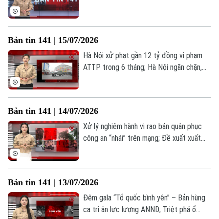
xuất giới hạn phạt nguội không biên bản;...
là những thông tin đáng chú ý trong Bản
tin 141 hôm nay.
Bản tin 141 | 15/07/2026
Hà Nội xử phạt gần 12 tỷ đồng vi phạm
ATTP trong 6 tháng; Hà Nội ngăn chặn,
xử lý hàng giả, hàng nhái; Phường Phương
Liệt – giữ vững thế trận lòng dân;... là
những thông tin đáng chú ý trong Bản tin
Bản tin 141 | 14/07/2026
141 hôm nay.
Xử lý nghiêm hành vi rao bán quân phục
công an “nhái” trên mạng; Đề xuất xuất
trình VNeID khi mua thuốc lá; Ý Đảng
quyện lòng dân: Sức mạnh từ cơ sở tại
Yên Bài;... là những thông tin đáng chú ý
Bản tin 141 | 13/07/2026
trong Bản tin 141 hôm nay.
Đêm gala “Tổ quốc bình yên” – Bản hùng
ca tri ân lực lượng ANND; Triệt phá ổ