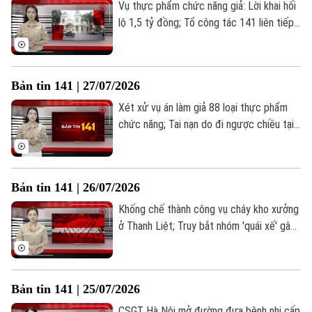
Vụ thực phẩm chức năng giả: Lời khai hối
lộ 1,5 tỷ đồng; Tổ công tác 141 liên tiếp
Âm nhạc
"cất lưới" hai vụ ma túy; Mùa hè vì cộng
đồng của lực lượng Công an Hà Nội... là
những thông tin đáng chú ý trong Bản tin
Bản tin 141 | 27/07/2026
141 hôm nay.
Xét xử vụ án làm giả 88 loại thực phẩm
chức năng; Tai nạn do đi ngược chiều tại
Vành đai 3; Công an phường Yên Hoà:
Truy tận gốc "đường đi" của ma tuý;... là
những thông tin đáng chú ý trong Bản tin
Bản tin 141 | 26/07/2026
141 hôm nay.
Khống chế thành công vụ cháy kho xưởng
ở Thanh Liệt; Truy bắt nhóm 'quái xế' gây
mất ANTT trong đêm; Người dưới 16 tuổi
có thể bị cấm đăng bài, bình luận trên
mạng xã hội... là những thông tin đáng chú
Bản tin 141 | 25/07/2026
ý trong Bản tin 141 hôm nay.
CSGT Hà Nội mở đường đưa bệnh nhi cấp