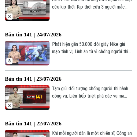
cứu kịp thời; Kịp thời cứu 3 người mắc
kẹt trong vụ cháy nhà dân; Phường Kim
Liên giữ vững an ninh trật tự từ cơ sở... là
những thông tin đáng chú ý trong Bản tin
Bản tin 141 | 24/07/2026
141 hôm nay.
Phát hiện gần 50.000 đôi giày Nike giả
mạo tinh vi; Lĩnh án tù vì chống người thi
hành công vụ; Lá chắn an ninh từ bộ máy
tinh gọn... là những thông tin đáng chú ý
trong Bản tin 141 hôm nay.
Bản tin 141 | 23/07/2026
Tạm giữ đối tượng chống người thi hành
Theo dõi Hà Nội On
công vụ; Liên tiếp triệt phá các vụ ma
túy; Phòng Kỹ thuật hình sự thi đua vì an
ninh tổ quốc... là những thông tin đáng
chú ý trong Bản tin 141 hôm nay.
Bản tin 141 | 22/07/2026
Khi mỗi người dân là một chiến sĩ; Công an