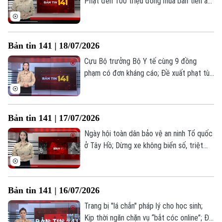
Phạt đến 100 triệu đồng mua bán tiền ảo
trái phép; Siết chặt quy định mang thiết
bị điện tử vào phiên tòa từ 1/8... là những
thông tin đáng chú ý trong Bản tin 141
Bản tin 141 | 18/07/2026
hôm nay.
Cựu Bộ trưởng Bộ Y tế cùng 9 đồng
phạm có đơn kháng cáo; Đề xuất phạt tù
15 năm nếu sản xuất, kinh doanh khí cười;
Chấm dứt vi phạm bản quyền để được
hưởng khoan hồng... là những thông tin
Bản tin 141 | 17/07/2026
đáng chú ý trong Bản tin 141 hôm nay.
Ngày hội toàn dân bảo vệ an ninh Tổ quốc
ở Tây Hồ; Dừng xe không biển số, triệt
phá đường dây mua bán ma túy; Đề xuất
phạt tới 10 năm tù nếu xâm phạm dữ liệu
Liên hệ đường dây nóng (bấm để gọi)
cá nhân;... là những thông tin đáng chú ý
Bản tin 141 | 16/07/2026
trong Bản tin 141 hôm nay.
Tòa soạn
Tòa soạn
Trang bị "lá chắn" pháp lý cho học sinh;
0865.116.699 (hotline)
0865.116.699
Kịp thời ngăn chặn vụ “bắt cóc online”; Đề