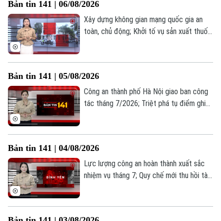
Bản tin 141 | 06/08/2026
Xây dựng không gian mạng quốc gia an
toàn, chủ động; Khởi tố vụ sản xuất thuốc
đông y giả; Cần xử lý nghiêm tình trạng
kinh doanh hàng giả hàng nhái tại phố đi
bộ... là những thông tin đáng chú ý trong
Bản tin 141 | 05/08/2026
Bản tin 141 hôm nay.
Công an thành phố Hà Nội giao ban công
tác tháng 7/2026; Triệt phá tụ điểm ghi
lô, đề tại phường Hoàng Liệt; Công an xã
Ô Diên bắt đối tượng tàng trữ trái phép
chất ma túy... là những thông tin đáng chú
Bản tin 141 | 04/08/2026
ý trong Bản tin 141 hôm nay.
Lực lượng công an hoàn thành xuất sắc
nhiệm vụ tháng 7; Quy chế mới thu hồi tài
sản vụ án Vạn Thịnh Phát; Bắt giữ bốn
thiếu niên chuyên trộm cắp xe máy... là
những thông tin đáng chú ý trong Bản tin
Bản tin 141 | 03/08/2026