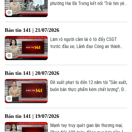
phường Hai Bà Trưng kết nối 'Trái tim yêu
thương'; Siết chặt quản lý vận tải hành
khách trên toàn quốc... là những thông tin
đáng chú ý trong Bản tin 141 hôm nay.
Bản tin 141 | 21/07/2026
Làm rõ người cầm lái ô tô đẩy CSGT
trước đầu xe; Lãnh đạo Công an thành
phố Hà Nội thăm gia đình các liệt sĩ; Đảm
bảo an toàn phòng cháy nhà trọ, nhà cho
thuê... là những thông tin đáng chú ý
Bản tin 141 | 20/07/2026
trong Bản tin 141 hôm nay.
Đề xuất phạt tù đến 12 năm tội “Sản xuất,
buôn bán thực phẩm kém chất lượng”; Đề
xuất bổ sung 7 tội danh mới; "Câu chuyện
từ trái tim" tri ân thương binh... là những
thông tin đáng chú ý trong Bản tin 141
Bản tin 141 | 19/07/2026
hôm nay.
Mạnh tay truy quét gian lận thương mại;