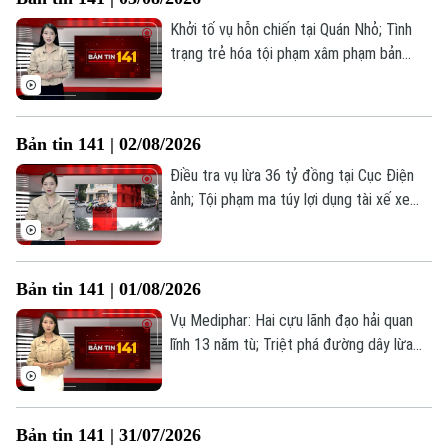
141 hôm nay.
Khởi tố vụ hỗn chiến tại Quán Nhỏ; Tình
trạng trẻ hóa tội phạm xâm phạm bản
quyền; Shark Bình bị truy tố tội rửa tiền...
Chuyên mục
là những thông tin đáng chú ý trong Bản
tin 141 hôm nay.
Thời sự
Bản tin 141 | 02/08/2026
Điều tra vụ lừa 36 tỷ đồng tại Cục Điện
Hà Nội
Hà Nội
ảnh; Tội phạm ma túy lợi dụng tài xế xe
công nghệ; Quy định mới về khai báo tạm
Chính trị
Nhịp sống Hà Nội
Thế giới
trú cho người nước ngoài... là những thông
tin đáng chú ý trong Bản tin 141 hôm nay.
Xã hội
Người Hà Nội
Bản tin 141 | 01/08/2026
Tin tức
Kinh tế
Vụ Mediphar: Hai cựu lãnh đạo hải quan
An ninh trật tự
Khoảnh khắc Hà Nội
Quân sự
lĩnh 13 năm tù; Triệt phá đường dây lừa
Tin tức
Nhà đất
Công nghệ
đảo thông qua tiền ảo LIBFX; Thu hồi
Ẩm thực
Hồ sơ
hàng tỷ đồng từ vụ kiện công ích đầu
Cafe sáng
Tin tức
Tàu và Xe
tiên... là những thông tin đáng chú ý trong
Bản tin 141 | 31/07/2026
Người Việt 4 phương
Bản tin 141 hôm nay.
Tài chính Ngân hàng