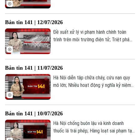
nhóm đánh bạc trên không gian mạng;
Nâng cao kỹ năng PCCC trong thực tế;...
là những thông tin đáng chú ý trong Bản
Bản tin 141 | 12/07/2026
tin 141 hôm nay.
Đề xuất xử lý vi phạm hành chính toàn
trình trên môi trường điện tử; Triệt phá
đường dây hàng hiệu giả doanh thu khủng;
Công an Quảng Bị giữ bình yên thôn xóm;...
là những thông tin đáng chú ý trong Bản
Bản tin 141 | 11/07/2026
tin 141 hôm nay.
Hà Nội diễn tập chữa cháy, cứu nạn quy
mô lớn; Nhiều hoạt động ý nghĩa kỷ niệm
80 năm truyền thống An ninh nhân dân; Xử
lý nghiêm vi phạm dừng, đỗ xe sai quy
định;... là những thông tin đáng chú ý
Bản tin 141 | 10/07/2026
trong bản tin 141 hôm nay.
Hà Nội chống buôn lậu và kinh doanh
thuốc lá trái phép; Hàng loạt sai phạm tại
Bản quyền thuộc về Cơ quan Báo và Phát thanh Truyền hình Hà Nội Giấy
hệ thống Anh ngữ AMES Hà Nội; Cấm yêu