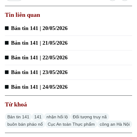
Tin liên quan
Bản tin 141 | 20/05/2026
Bản tin 141 | 21/05/2026
Bản tin 141 | 22/05/2026
Bản tin 141 | 23/05/2026
Chuyên mục
Bản tin 141 | 24/05/2026
Thời sự
Từ khoá
Hà Nội
Hà Nội
Bản tin 141
141
nhận hối lộ
Đối tượng truy nã
buôn bán pháo nổ
Cục An toàn Thực phẩm
công an Hà Nội
Chính trị
Nhịp sống Hà Nội
Thế giới