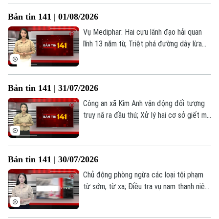
tin đáng chú ý trong Bản tin 141 hôm nay.
Bản tin 141 | 01/08/2026
Vụ Mediphar: Hai cựu lãnh đạo hải quan
lĩnh 13 năm tù; Triệt phá đường dây lừa
đảo thông qua tiền ảo LIBFX; Thu hồi
Theo dõi Hà Nội On
hàng tỷ đồng từ vụ kiện công ích đầu
tiên... là những thông tin đáng chú ý trong
Bản tin 141 | 31/07/2026
Bản tin 141 hôm nay.
Công an xã Kim Anh vận động đối tượng
truy nã ra đầu thú; Xử lý hai cơ sở giết mổ
lợn hoạt động trái quy định; Nhiều hệ lụy
từ hành vi độ chế xe điện;... là những
thông tin đáng chú ý trong Bản tin 141
Bản tin 141 | 30/07/2026
hôm nay.
Chủ động phòng ngừa các loại tội phạm
từ sớm, từ xa; Điều tra vụ nam thanh niên
tử vong; Luật Thủ đô 2026: Trao quyền
cho cơ sở, người dân hưởng lợi... là những