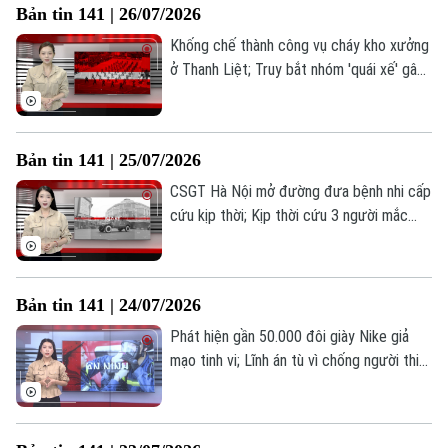
Bản tin 141 | 26/07/2026
141 hôm nay.
Khống chế thành công vụ cháy kho xưởng
ở Thanh Liệt; Truy bắt nhóm 'quái xế' gây
mất ANTT trong đêm; Người dưới 16 tuổi
có thể bị cấm đăng bài, bình luận trên
mạng xã hội... là những thông tin đáng chú
Bản tin 141 | 25/07/2026
ý trong Bản tin 141 hôm nay.
CSGT Hà Nội mở đường đưa bệnh nhi cấp
cứu kịp thời; Kịp thời cứu 3 người mắc
kẹt trong vụ cháy nhà dân; Phường Kim
Liên giữ vững an ninh trật tự từ cơ sở... là
những thông tin đáng chú ý trong Bản tin
Bản tin 141 | 24/07/2026
141 hôm nay.
Phát hiện gần 50.000 đôi giày Nike giả
mạo tinh vi; Lĩnh án tù vì chống người thi
hành công vụ; Lá chắn an ninh từ bộ máy
tinh gọn... là những thông tin đáng chú ý
trong Bản tin 141 hôm nay.
Bản quyền thuộc về Cơ quan Báo và Phát thanh Truyền hình Hà Nội Giấy