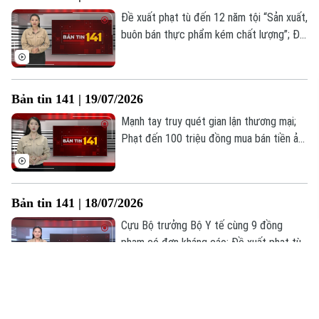
Đề xuất phạt tù đến 12 năm tội “Sản xuất,
buôn bán thực phẩm kém chất lượng”; Đề
xuất bổ sung 7 tội danh mới; "Câu chuyện
từ trái tim" tri ân thương binh... là những
thông tin đáng chú ý trong Bản tin 141
Bản tin 141 | 19/07/2026
hôm nay.
Mạnh tay truy quét gian lận thương mại;
Phạt đến 100 triệu đồng mua bán tiền ảo
trái phép; Siết chặt quy định mang thiết
bị điện tử vào phiên tòa từ 1/8... là những
thông tin đáng chú ý trong Bản tin 141
Bản tin 141 | 18/07/2026
hôm nay.
Cựu Bộ trưởng Bộ Y tế cùng 9 đồng
phạm có đơn kháng cáo; Đề xuất phạt tù
15 năm nếu sản xuất, kinh doanh khí cười;
Chấm dứt vi phạm bản quyền để được
hưởng khoan hồng... là những thông tin
Bản tin 141 | 17/07/2026
đáng chú ý trong Bản tin 141 hôm nay.