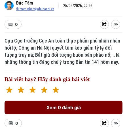
Đức Tâm
25/05/2026, 22:26
ductam.pham@daihanoi.vn
0
Cựu Cục trưởng Cục An toàn thực phẩm phủ nhận nhận
Xu hướng
hối lộ; Công an Hà Nội quyết tâm kéo giảm tỷ lệ đối
tượng truy nã; Bắt giữ đối tượng buôn bán pháo nổ;... là
những thông tin đáng chú ý trong Bản tin 141 hôm nay.
Bài viết hay? Hãy đánh giá bài viết
Xem 0 đánh giá
0