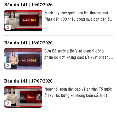
Bản tin 141 | 19/07/2026
hôm nay.
Mạnh tay truy quét gian lận thương mại;
Phạt đến 100 triệu đồng mua bán tiền ảo
trái phép; Siết chặt quy định mang thiết
bị điện tử vào phiên tòa từ 1/8... là những
thông tin đáng chú ý trong Bản tin 141
Bản tin 141 | 18/07/2026
hôm nay.
Cựu Bộ trưởng Bộ Y tế cùng 9 đồng
phạm có đơn kháng cáo; Đề xuất phạt tù
15 năm nếu sản xuất, kinh doanh khí cười;
Chấm dứt vi phạm bản quyền để được
hưởng khoan hồng... là những thông tin
Bản tin 141 | 17/07/2026
đáng chú ý trong Bản tin 141 hôm nay.
Ngày hội toàn dân bảo vệ an ninh Tổ quốc
ở Tây Hồ; Dừng xe không biển số, triệt
phá đường dây mua bán ma túy; Đề xuất
Liên hệ đường dây nóng (bấm để gọi)
phạt tới 10 năm tù nếu xâm phạm dữ liệu
cá nhân;... là những thông tin đáng chú ý
Tòa soạn
Tòa soạn