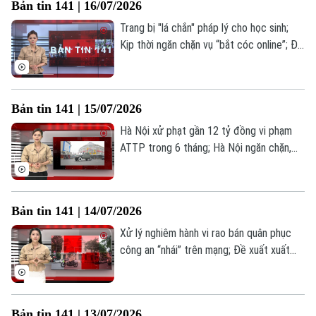
Bản tin 141 | 16/07/2026
trong Bản tin 141 hôm nay.
0865.116.699 (hotline)
0865.116.699
Trang bị "lá chắn" pháp lý cho học sinh;
Kịp thời ngăn chặn vụ “bắt cóc online”; Đề
xuất giới hạn phạt nguội không biên bản;...
là những thông tin đáng chú ý trong Bản
tin 141 hôm nay.
Bản tin 141 | 15/07/2026
Hà Nội xử phạt gần 12 tỷ đồng vi phạm
ATTP trong 6 tháng; Hà Nội ngăn chặn,
xử lý hàng giả, hàng nhái; Phường Phương
Liệt – giữ vững thế trận lòng dân;... là
những thông tin đáng chú ý trong Bản tin
Bản tin 141 | 14/07/2026
141 hôm nay.
Xử lý nghiêm hành vi rao bán quân phục
công an “nhái” trên mạng; Đề xuất xuất
trình VNeID khi mua thuốc lá; Ý Đảng
quyện lòng dân: Sức mạnh từ cơ sở tại
Yên Bài;... là những thông tin đáng chú ý
Bản tin 141 | 13/07/2026