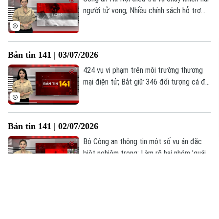
người tử vong; Nhiều chính sách hỗ trợ
người tái hòa nhập cộng đồng; Cao điểm
kiểm tra điểm trông giữ phương tiện;... là
những thông tin đáng chú ý trong Bản tin
Bản tin 141 | 03/07/2026
141 hôm nay.
424 vụ vi phạm trên môi trường thương
mại điện tử; Bắt giữ 346 đối tượng cá độ
bóng đá mùa World Cup; Vũ khí công nghệ
trong cuộc chiến chống tội phạm;... là
những thông tin đáng chú ý trong Bản tin
Bản tin 141 | 02/07/2026
141 hôm nay.
Bộ Công an thông tin một số vụ án đặc
biệt nghiêm trọng; Làm rõ hai nhóm 'quái
xế' gây náo loạn phố; Xét xử chủ shop đồ
hiệu trốn thuế hơn 12 tỷ... là những thông
tin đáng chú ý trong Bản tin 141 hôm nay.
Bản tin 141 | 01/07/2026
Tăng phân quyền - kiến tạo Thủ đô văn