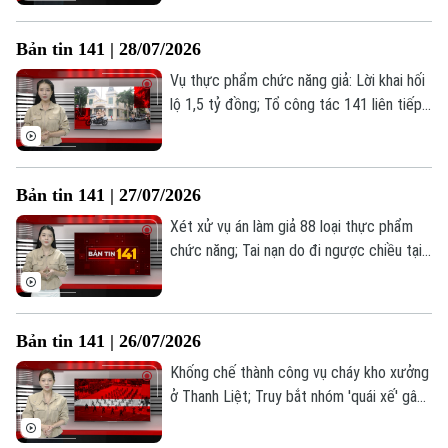
Ngày hội Toàn dân bảo vệ an ninh Tổ
Thời trang
quốc;... là những thông tin đáng chú ý
Bản tin 141 | 28/07/2026
trong Bản tin 141 hôm nay.
Âm nhạc
Vụ thực phẩm chức năng giả: Lời khai hối
lộ 1,5 tỷ đồng; Tổ công tác 141 liên tiếp
"cất lưới" hai vụ ma túy; Mùa hè vì cộng
đồng của lực lượng Công an Hà Nội... là
những thông tin đáng chú ý trong Bản tin
Bản tin 141 | 27/07/2026
141 hôm nay.
Xét xử vụ án làm giả 88 loại thực phẩm
chức năng; Tai nạn do đi ngược chiều tại
Vành đai 3; Công an phường Yên Hoà:
Truy tận gốc "đường đi" của ma tuý;... là
những thông tin đáng chú ý trong Bản tin
Bản tin 141 | 26/07/2026
141 hôm nay.
Khống chế thành công vụ cháy kho xưởng
ở Thanh Liệt; Truy bắt nhóm 'quái xế' gây
mất ANTT trong đêm; Người dưới 16 tuổi
có thể bị cấm đăng bài, bình luận trên