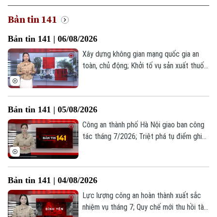
Bản tin 141
Bản tin 141 | 06/08/2026
Xây dựng không gian mạng quốc gia an
toàn, chủ động; Khởi tố vụ sản xuất thuốc
đông y giả; Cần xử lý nghiêm tình trạng
kinh doanh hàng giả hàng nhái tại phố đi
bộ... là những thông tin đáng chú ý trong
Bản tin 141 | 05/08/2026
Bản tin 141 hôm nay.
Công an thành phố Hà Nội giao ban công
tác tháng 7/2026; Triệt phá tụ điểm ghi
lô, đề tại phường Hoàng Liệt; Công an xã
Ô Diên bắt đối tượng tàng trữ trái phép
chất ma túy... là những thông tin đáng chú
Bản tin 141 | 04/08/2026
ý trong Bản tin 141 hôm nay.
Lực lượng công an hoàn thành xuất sắc
nhiệm vụ tháng 7; Quy chế mới thu hồi tài