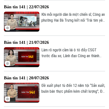
chú ý trong Bản tin 141 hôm nay.
Bản tin 141 | 22/07/2026
Khi mỗi người dân là một chiến sĩ; Công an
phường Hai Bà Trưng kết nối 'Trái tim yêu
thương'; Siết chặt quản lý vận tải hành
khách trên toàn quốc... là những thông tin
đáng chú ý trong Bản tin 141 hôm nay.
Bản tin 141 | 21/07/2026
Làm rõ người cầm lái ô tô đẩy CSGT
trước đầu xe; Lãnh đạo Công an thành
phố Hà Nội thăm gia đình các liệt sĩ; Đảm
bảo an toàn phòng cháy nhà trọ, nhà cho
thuê... là những thông tin đáng chú ý
Bản tin 141 | 20/07/2026
trong Bản tin 141 hôm nay.
Đề xuất phạt tù đến 12 năm tội “Sản xuất,
buôn bán thực phẩm kém chất lượng”; Đề
xuất bổ sung 7 tội danh mới; "Câu chuyện
từ trái tim" tri ân thương binh... là những
thông tin đáng chú ý trong Bản tin 141