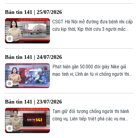
mạng xã hội... là những thông tin đáng chú
Bản tin 141 | 25/07/2026
ý trong Bản tin 141 hôm nay.
CSGT Hà Nội mở đường đưa bệnh nhi cấp
cứu kịp thời; Kịp thời cứu 3 người mắc
kẹt trong vụ cháy nhà dân; Phường Kim
Liên giữ vững an ninh trật tự từ cơ sở... là
những thông tin đáng chú ý trong Bản tin
Bản tin 141 | 24/07/2026
141 hôm nay.
Phát hiện gần 50.000 đôi giày Nike giả
mạo tinh vi; Lĩnh án tù vì chống người thi
hành công vụ; Lá chắn an ninh từ bộ máy
tinh gọn... là những thông tin đáng chú ý
trong Bản tin 141 hôm nay.
Bản tin 141 | 23/07/2026
Theo dõi Hà Nội On
Tạm giữ đối tượng chống người thi hành
công vụ; Liên tiếp triệt phá các vụ ma
túy; Phòng Kỹ thuật hình sự thi đua vì an
ninh tổ quốc... là những thông tin đáng