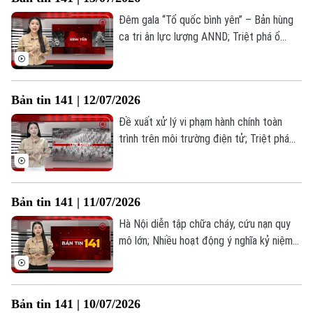
trong Bản tin 141 hôm nay.
Đêm gala “Tổ quốc bình yên” – Bản hùng
ca tri ân lực lượng ANND; Triệt phá ổ
nhóm đánh bạc trên không gian mạng;
Nâng cao kỹ năng PCCC trong thực tế;...
là những thông tin đáng chú ý trong Bản
Bản tin 141 | 12/07/2026
tin 141 hôm nay.
Đề xuất xử lý vi phạm hành chính toàn
trình trên môi trường điện tử; Triệt phá
đường dây hàng hiệu giả doanh thu khủng;
Công an Quảng Bị giữ bình yên thôn xóm;...
là những thông tin đáng chú ý trong Bản
Bản tin 141 | 11/07/2026
tin 141 hôm nay.
Hà Nội diễn tập chữa cháy, cứu nạn quy
mô lớn; Nhiều hoạt động ý nghĩa kỷ niệm
80 năm truyền thống An ninh nhân dân; Xử
lý nghiêm vi phạm dừng, đỗ xe sai quy
định;... là những thông tin đáng chú ý
Bản tin 141 | 10/07/2026
trong bản tin 141 hôm nay.