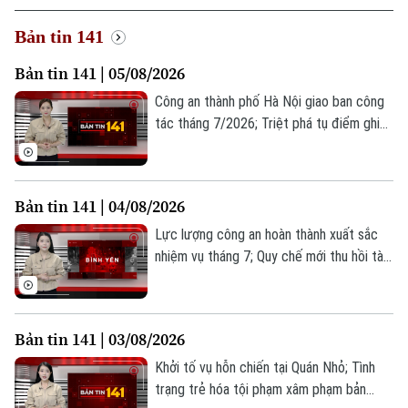
Bản tin 141
Bản tin 141 | 05/08/2026
Công an thành phố Hà Nội giao ban công
tác tháng 7/2026; Triệt phá tụ điểm ghi
lô, đề tại phường Hoàng Liệt; Công an xã
Ô Diên bắt đối tượng tàng trữ trái phép
chất ma túy... là những thông tin đáng chú
Bản tin 141 | 04/08/2026
ý trong Bản tin 141 hôm nay.
Lực lượng công an hoàn thành xuất sắc
nhiệm vụ tháng 7; Quy chế mới thu hồi tài
sản vụ án Vạn Thịnh Phát; Bắt giữ bốn
thiếu niên chuyên trộm cắp xe máy... là
những thông tin đáng chú ý trong Bản tin
Bản tin 141 | 03/08/2026
141 hôm nay.
Khởi tố vụ hỗn chiến tại Quán Nhỏ; Tình
trạng trẻ hóa tội phạm xâm phạm bản