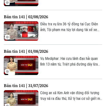
quyền; Shark Bình bị truy tố tội rửa tiền...
là những thông tin đáng chú ý trong Bản
tin 141 hôm nay.
Bản tin 141 | 02/08/2026
Điều tra vụ lừa 36 tỷ đồng tại Cục Điện
Chuyên mục
ảnh; Tội phạm ma túy lợi dụng tài xế xe
công nghệ; Quy định mới về khai báo tạm
Thời sự
trú cho người nước ngoài... là những thông
tin đáng chú ý trong Bản tin 141 hôm nay.
Hà Nội
Hà Nội
Bản tin 141 | 01/08/2026
Vụ Mediphar: Hai cựu lãnh đạo hải quan
Chính trị
Nhịp sống Hà Nội
Thế giới
lĩnh 13 năm tù; Triệt phá đường dây lừa
đảo thông qua tiền ảo LIBFX; Thu hồi
Xã hội
Người Hà Nội
hàng tỷ đồng từ vụ kiện công ích đầu
Tin tức
Kinh tế
tiên... là những thông tin đáng chú ý trong
An ninh trật tự
Khoảnh khắc Hà Nội
Bản tin 141 | 31/07/2026
Bản tin 141 hôm nay.
Quân sự
Tin tức
Nhà đất
Công nghệ
Công an xã Kim Anh vận động đối tượng
Ẩm thực
Hồ sơ
truy nã ra đầu thú; Xử lý hai cơ sở giết mổ
Cafe sáng
Tin tức
Tàu và Xe
lợn hoạt động trái quy định; Nhiều hệ lụy