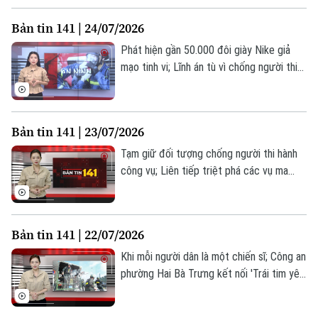
những thông tin đáng chú ý trong Bản tin
Bản tin 141 | 24/07/2026
141 hôm nay.
Phát hiện gần 50.000 đôi giày Nike giả
mạo tinh vi; Lĩnh án tù vì chống người thi
hành công vụ; Lá chắn an ninh từ bộ máy
tinh gọn... là những thông tin đáng chú ý
trong Bản tin 141 hôm nay.
Bản tin 141 | 23/07/2026
Tạm giữ đối tượng chống người thi hành
công vụ; Liên tiếp triệt phá các vụ ma
túy; Phòng Kỹ thuật hình sự thi đua vì an
ninh tổ quốc... là những thông tin đáng
chú ý trong Bản tin 141 hôm nay.
Bản tin 141 | 22/07/2026
Theo dõi Hà Nội On
Khi mỗi người dân là một chiến sĩ; Công an
phường Hai Bà Trưng kết nối 'Trái tim yêu
thương'; Siết chặt quản lý vận tải hành
khách trên toàn quốc... là những thông tin