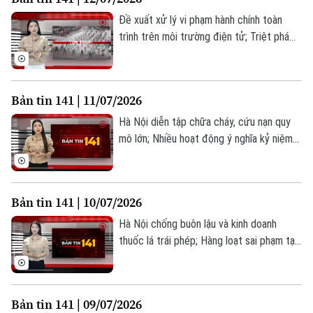
tin 141 hôm nay.
Đề xuất xử lý vi phạm hành chính toàn
trình trên môi trường điện tử; Triệt phá
đường dây hàng hiệu giả doanh thu khủng;
Công an Quảng Bị giữ bình yên thôn xóm;...
là những thông tin đáng chú ý trong Bản
Bản tin 141 | 11/07/2026
tin 141 hôm nay.
Hà Nội diễn tập chữa cháy, cứu nạn quy
mô lớn; Nhiều hoạt động ý nghĩa kỷ niệm
80 năm truyền thống An ninh nhân dân; Xử
lý nghiêm vi phạm dừng, đỗ xe sai quy
định;... là những thông tin đáng chú ý
Bản tin 141 | 10/07/2026
trong bản tin 141 hôm nay.
Hà Nội chống buôn lậu và kinh doanh
thuốc lá trái phép; Hàng loạt sai phạm tại
hệ thống Anh ngữ AMES Hà Nội; Cấm yêu
cầu xuất trình căn cước nếu đã tích hợp
trên VNeID... là những thông tin đáng chú
Bản tin 141 | 09/07/2026
ý trong Bản tin 141 hôm nay.