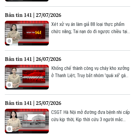
đồng của lực lượng Công an Hà Nội... là
Thời trang
những thông tin đáng chú ý trong Bản tin
Bản tin 141 | 27/07/2026
141 hôm nay.
Âm nhạc
Xét xử vụ án làm giả 88 loại thực phẩm
chức năng; Tai nạn do đi ngược chiều tại
Vành đai 3; Công an phường Yên Hoà:
Truy tận gốc "đường đi" của ma tuý;... là
những thông tin đáng chú ý trong Bản tin
Bản tin 141 | 26/07/2026
141 hôm nay.
Khống chế thành công vụ cháy kho xưởng
ở Thanh Liệt; Truy bắt nhóm 'quái xế' gây
mất ANTT trong đêm; Người dưới 16 tuổi
có thể bị cấm đăng bài, bình luận trên
mạng xã hội... là những thông tin đáng chú
Bản tin 141 | 25/07/2026
ý trong Bản tin 141 hôm nay.
CSGT Hà Nội mở đường đưa bệnh nhi cấp
cứu kịp thời; Kịp thời cứu 3 người mắc
kẹt trong vụ cháy nhà dân; Phường Kim
Liên giữ vững an ninh trật tự từ cơ sở... là