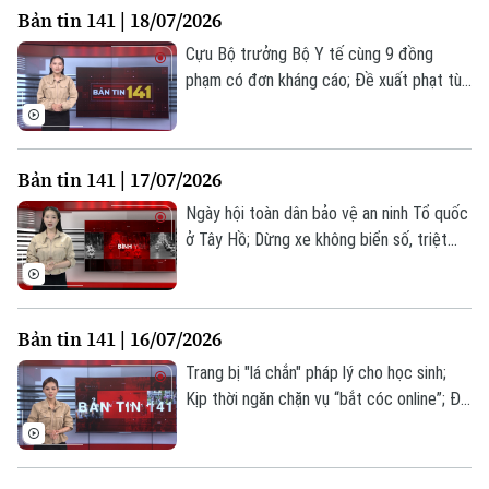
Bản tin 141 | 18/07/2026
hôm nay.
Cựu Bộ trưởng Bộ Y tế cùng 9 đồng
phạm có đơn kháng cáo; Đề xuất phạt tù
15 năm nếu sản xuất, kinh doanh khí cười;
Chấm dứt vi phạm bản quyền để được
hưởng khoan hồng... là những thông tin
Bản tin 141 | 17/07/2026
đáng chú ý trong Bản tin 141 hôm nay.
Ngày hội toàn dân bảo vệ an ninh Tổ quốc
ở Tây Hồ; Dừng xe không biển số, triệt
phá đường dây mua bán ma túy; Đề xuất
phạt tới 10 năm tù nếu xâm phạm dữ liệu
cá nhân;... là những thông tin đáng chú ý
Bản tin 141 | 16/07/2026
trong Bản tin 141 hôm nay.
Trang bị "lá chắn" pháp lý cho học sinh;
Kịp thời ngăn chặn vụ “bắt cóc online”; Đề
xuất giới hạn phạt nguội không biên bản;...
Liên hệ đường dây nóng (bấm để gọi)
là những thông tin đáng chú ý trong Bản
tin 141 hôm nay.
Tòa soạn
Tòa soạn