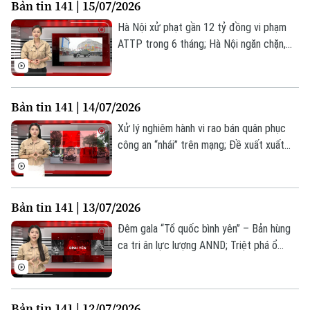
Bản tin 141 | 15/07/2026
0865.116.699 (hotline)
0865.116.699
Hà Nội xử phạt gần 12 tỷ đồng vi phạm
ATTP trong 6 tháng; Hà Nội ngăn chặn,
xử lý hàng giả, hàng nhái; Phường Phương
Liệt – giữ vững thế trận lòng dân;... là
những thông tin đáng chú ý trong Bản tin
Bản tin 141 | 14/07/2026
141 hôm nay.
Xử lý nghiêm hành vi rao bán quân phục
công an “nhái” trên mạng; Đề xuất xuất
trình VNeID khi mua thuốc lá; Ý Đảng
quyện lòng dân: Sức mạnh từ cơ sở tại
Yên Bài;... là những thông tin đáng chú ý
Bản tin 141 | 13/07/2026
trong Bản tin 141 hôm nay.
Đêm gala “Tổ quốc bình yên” – Bản hùng
ca tri ân lực lượng ANND; Triệt phá ổ
nhóm đánh bạc trên không gian mạng;
Nâng cao kỹ năng PCCC trong thực tế;...
là những thông tin đáng chú ý trong Bản
Bản tin 141 | 12/07/2026