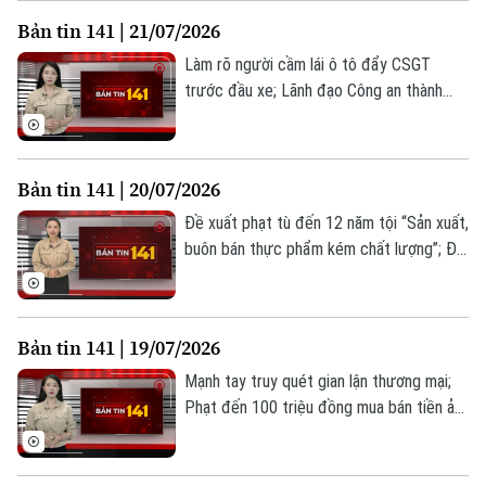
đáng chú ý trong Bản tin 141 hôm nay.
Bản tin 141 | 21/07/2026
Làm rõ người cầm lái ô tô đẩy CSGT
trước đầu xe; Lãnh đạo Công an thành
phố Hà Nội thăm gia đình các liệt sĩ; Đảm
bảo an toàn phòng cháy nhà trọ, nhà cho
thuê... là những thông tin đáng chú ý
Bản tin 141 | 20/07/2026
trong Bản tin 141 hôm nay.
Đề xuất phạt tù đến 12 năm tội “Sản xuất,
buôn bán thực phẩm kém chất lượng”; Đề
xuất bổ sung 7 tội danh mới; "Câu chuyện
từ trái tim" tri ân thương binh... là những
thông tin đáng chú ý trong Bản tin 141
Bản tin 141 | 19/07/2026
hôm nay.
Mạnh tay truy quét gian lận thương mại;
Phạt đến 100 triệu đồng mua bán tiền ảo
trái phép; Siết chặt quy định mang thiết
bị điện tử vào phiên tòa từ 1/8... là những
thông tin đáng chú ý trong Bản tin 141