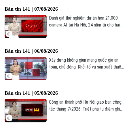
Bản tin 141 | 07/08/2026
Đánh giá thử nghiệm dự án hơn 21.000
camera AI tại Hà Nội; 24 năm tù cho hai
vợ chồng tổ chức “bay lắc”; Bản lĩnh cảnh
sát cơ động sau tay lái xe đặc chủng;... là
những thông tin đáng chú ý trong Bản tin
Bản tin 141 | 06/08/2026
141 hôm nay.
Xây dựng không gian mạng quốc gia an
toàn, chủ động; Khởi tố vụ sản xuất thuốc
đông y giả; Cần xử lý nghiêm tình trạng
kinh doanh hàng giả hàng nhái tại phố đi
bộ... là những thông tin đáng chú ý trong
Bản tin 141 | 05/08/2026
Bản tin 141 hôm nay.
Công an thành phố Hà Nội giao ban công
tác tháng 7/2026; Triệt phá tụ điểm ghi
lô, đề tại phường Hoàng Liệt; Công an xã
Ô Diên bắt đối tượng tàng trữ trái phép