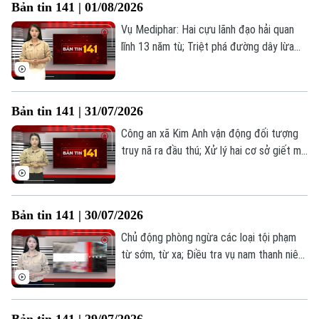
Bản tin 141 | 01/08/2026
Vụ Mediphar: Hai cựu lãnh đạo hải quan
lĩnh 13 năm tù; Triệt phá đường dây lừa
đảo thông qua tiền ảo LIBFX; Thu hồi
hàng tỷ đồng từ vụ kiện công ích đầu
tiên... là những thông tin đáng chú ý trong
Bản tin 141 | 31/07/2026
Bản tin 141 hôm nay.
Công an xã Kim Anh vận động đối tượng
truy nã ra đầu thú; Xử lý hai cơ sở giết mổ
lợn hoạt động trái quy định; Nhiều hệ lụy
từ hành vi độ chế xe điện;... là những
thông tin đáng chú ý trong Bản tin 141
Bản tin 141 | 30/07/2026
hôm nay.
Chủ động phòng ngừa các loại tội phạm
từ sớm, từ xa; Điều tra vụ nam thanh niên
Chuyên mục
tử vong; Luật Thủ đô 2026: Trao quyền
cho cơ sở, người dân hưởng lợi... là những
Thời sự
thông tin đáng chú ý trong Bản tin 141