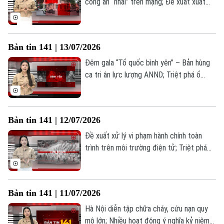
công an “nhái” trên mạng; Đề xuất xuất
trình VNeID khi mua thuốc lá; Ý Đảng
quyện lòng dân: Sức mạnh từ cơ sở tại
Yên Bài;... là những thông tin đáng chú ý
Bản tin 141 | 13/07/2026
trong Bản tin 141 hôm nay.
Đêm gala “Tổ quốc bình yên” – Bản hùng
ca tri ân lực lượng ANND; Triệt phá ổ
nhóm đánh bạc trên không gian mạng;
Nâng cao kỹ năng PCCC trong thực tế;...
là những thông tin đáng chú ý trong Bản
Bản tin 141 | 12/07/2026
tin 141 hôm nay.
Đề xuất xử lý vi phạm hành chính toàn
trình trên môi trường điện tử; Triệt phá
đường dây hàng hiệu giả doanh thu khủng;
Công an Quảng Bị giữ bình yên thôn xóm;...
là những thông tin đáng chú ý trong Bản
Bản tin 141 | 11/07/2026
tin 141 hôm nay.
Hà Nội diễn tập chữa cháy, cứu nạn quy
mô lớn; Nhiều hoạt động ý nghĩa kỷ niệm