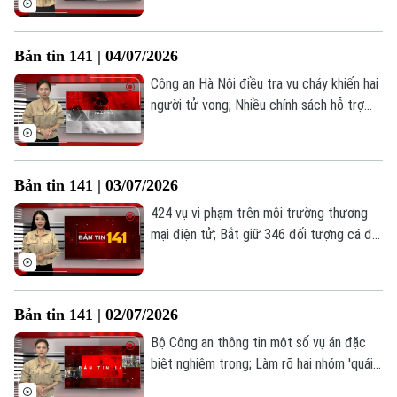
tội phạm lừa đảo qua vụ hợp đồng kỳ
nghỉ... là những thông tin đáng chú ý trong
Bản tin 141 | 04/07/2026
Bản tin 141 hôm nay.
Công an Hà Nội điều tra vụ cháy khiến hai
người tử vong; Nhiều chính sách hỗ trợ
người tái hòa nhập cộng đồng; Cao điểm
kiểm tra điểm trông giữ phương tiện;... là
những thông tin đáng chú ý trong Bản tin
Bản tin 141 | 03/07/2026
141 hôm nay.
424 vụ vi phạm trên môi trường thương
mại điện tử; Bắt giữ 346 đối tượng cá độ
bóng đá mùa World Cup; Vũ khí công nghệ
trong cuộc chiến chống tội phạm;... là
những thông tin đáng chú ý trong Bản tin
Bản tin 141 | 02/07/2026
141 hôm nay.
Bộ Công an thông tin một số vụ án đặc
biệt nghiêm trọng; Làm rõ hai nhóm 'quái
xế' gây náo loạn phố; Xét xử chủ shop đồ