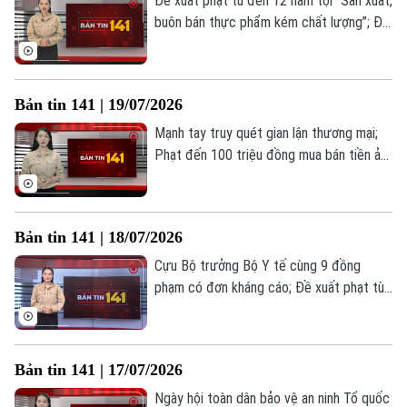
Đề xuất phạt tù đến 12 năm tội “Sản xuất,
buôn bán thực phẩm kém chất lượng”; Đề
xuất bổ sung 7 tội danh mới; "Câu chuyện
từ trái tim" tri ân thương binh... là những
thông tin đáng chú ý trong Bản tin 141
Bản tin 141 | 19/07/2026
hôm nay.
Mạnh tay truy quét gian lận thương mại;
Phạt đến 100 triệu đồng mua bán tiền ảo
trái phép; Siết chặt quy định mang thiết
bị điện tử vào phiên tòa từ 1/8... là những
thông tin đáng chú ý trong Bản tin 141
Bản tin 141 | 18/07/2026
hôm nay.
Cựu Bộ trưởng Bộ Y tế cùng 9 đồng
phạm có đơn kháng cáo; Đề xuất phạt tù
15 năm nếu sản xuất, kinh doanh khí cười;
Chấm dứt vi phạm bản quyền để được
hưởng khoan hồng... là những thông tin
Bản tin 141 | 17/07/2026
đáng chú ý trong Bản tin 141 hôm nay.
Ngày hội toàn dân bảo vệ an ninh Tổ quốc