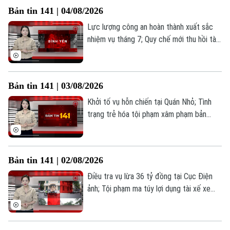
chất ma túy... là những thông tin đáng chú
Bản tin 141 | 04/08/2026
ý trong Bản tin 141 hôm nay.
Lực lượng công an hoàn thành xuất sắc
nhiệm vụ tháng 7; Quy chế mới thu hồi tài
sản vụ án Vạn Thịnh Phát; Bắt giữ bốn
thiếu niên chuyên trộm cắp xe máy... là
những thông tin đáng chú ý trong Bản tin
Bản tin 141 | 03/08/2026
141 hôm nay.
Khởi tố vụ hỗn chiến tại Quán Nhỏ; Tình
trạng trẻ hóa tội phạm xâm phạm bản
quyền; Shark Bình bị truy tố tội rửa tiền...
là những thông tin đáng chú ý trong Bản
tin 141 hôm nay.
Bản tin 141 | 02/08/2026
Điều tra vụ lừa 36 tỷ đồng tại Cục Điện
ảnh; Tội phạm ma túy lợi dụng tài xế xe
công nghệ; Quy định mới về khai báo tạm
trú cho người nước ngoài... là những thông
tin đáng chú ý trong Bản tin 141 hôm nay.