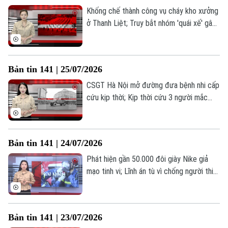
Hướng nghiệp
Khống chế thành công vụ cháy kho xưởng
Làng nghề
Y tế
Thể thao
ở Thanh Liệt; Truy bắt nhóm 'quái xế' gây
Đánh giá
Di tích
mất ANTT trong đêm; Người dưới 16 tuổi
Dinh dưỡng
Bóng đá
có thể bị cấm đăng bài, bình luận trên
Giải trí
mạng xã hội... là những thông tin đáng chú
Tư vấn sức khỏe
Bản tin 141 | 25/07/2026
Quần vợt
ý trong Bản tin 141 hôm nay.
Tin tức
Đã phát sóng
CSGT Hà Nội mở đường đưa bệnh nhi cấp
Golf
cứu kịp thời; Kịp thời cứu 3 người mắc
Sao
kẹt trong vụ cháy nhà dân; Phường Kim
Liên giữ vững an ninh trật tự từ cơ sở... là
Điện ảnh
những thông tin đáng chú ý trong Bản tin
Bản tin 141 | 24/07/2026
Thời trang
141 hôm nay.
Phát hiện gần 50.000 đôi giày Nike giả
Âm nhạc
mạo tinh vi; Lĩnh án tù vì chống người thi
hành công vụ; Lá chắn an ninh từ bộ máy
tinh gọn... là những thông tin đáng chú ý
trong Bản tin 141 hôm nay.
Bản tin 141 | 23/07/2026