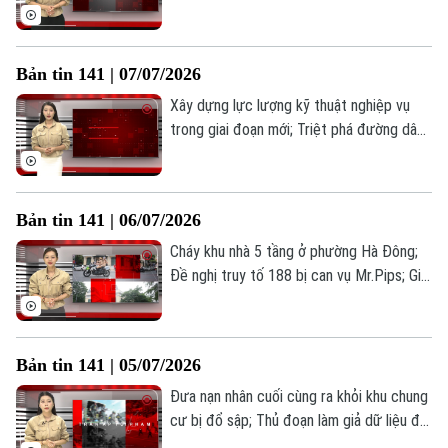
báo livestream bán hàng giả, hàng nhái
trên mạng xã hội; Xã Thư Lâm siết chặt
Liên hệ đường dây nóng (bấm để gọi)
công tác PCCC trong mùa mưa bão... là
Bản tin 141 | 07/07/2026
Tòa soạn
Tòa soạn
những thông tin đáng chú ý trong Bản tin
141 hôm nay.
Xây dựng lực lượng kỹ thuật nghiệp vụ
0865.116.699 (hotline)
0865.116.699
trong giai đoạn mới; Triệt phá đường dây
trồng và mua bán cần sa quy mô lớn; Phát
hiện gần 68.000 vụ buôn lậu trong 6 tháng
đầu năm 2026... là những thông tin đáng
Bản tin 141 | 06/07/2026
chú ý trong Bản tin 141 hôm nay.
Cháy khu nhà 5 tầng ở phường Hà Đông;
Đề nghị truy tố 188 bị can vụ Mr.Pips; Giải
cứu nạn nhân 'bắt cóc online'... là những
thông tin đáng chú ý trong Bản tin 141
hôm nay.
Bản tin 141 | 05/07/2026
Đưa nạn nhân cuối cùng ra khỏi khu chung
cư bị đổ sập; Thủ đoạn làm giả dữ liệu đối
phó công an của Shark Bình; 4 đặc trưng