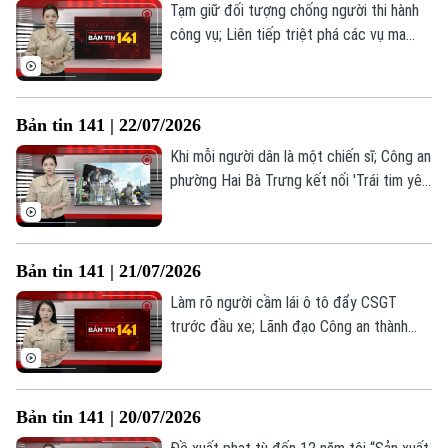
Tạm giữ đối tượng chống người thi hành
công vụ; Liên tiếp triệt phá các vụ ma
túy; Phòng Kỹ thuật hình sự thi đua vì an
ninh tổ quốc... là những thông tin đáng
chú ý trong Bản tin 141 hôm nay.
Bản tin 141 | 22/07/2026
Khi mỗi người dân là một chiến sĩ; Công an
phường Hai Bà Trưng kết nối 'Trái tim yêu
thương'; Siết chặt quản lý vận tải hành
khách trên toàn quốc... là những thông tin
đáng chú ý trong Bản tin 141 hôm nay.
Bản tin 141 | 21/07/2026
Làm rõ người cầm lái ô tô đẩy CSGT
trước đầu xe; Lãnh đạo Công an thành
phố Hà Nội thăm gia đình các liệt sĩ; Đảm
bảo an toàn phòng cháy nhà trọ, nhà cho
thuê... là những thông tin đáng chú ý
Bản tin 141 | 20/07/2026
trong Bản tin 141 hôm nay.