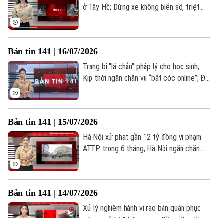
ở Tây Hồ; Dừng xe không biển số, triệt
phá đường dây mua bán ma túy; Đề xuất
phạt tới 10 năm tù nếu xâm phạm dữ liệu
Theo dõi Hà Nội On
cá nhân;... là những thông tin đáng chú ý
Bản tin 141 | 16/07/2026
trong Bản tin 141 hôm nay.
Trang bị "lá chắn" pháp lý cho học sinh;
Kịp thời ngăn chặn vụ “bắt cóc online”; Đề
xuất giới hạn phạt nguội không biên bản;...
là những thông tin đáng chú ý trong Bản
tin 141 hôm nay.
Bản tin 141 | 15/07/2026
Hà Nội xử phạt gần 12 tỷ đồng vi phạm
ATTP trong 6 tháng; Hà Nội ngăn chặn,
xử lý hàng giả, hàng nhái; Phường Phương
Liệt – giữ vững thế trận lòng dân;... là
những thông tin đáng chú ý trong Bản tin
Bản tin 141 | 14/07/2026
141 hôm nay.
Xử lý nghiêm hành vi rao bán quân phục