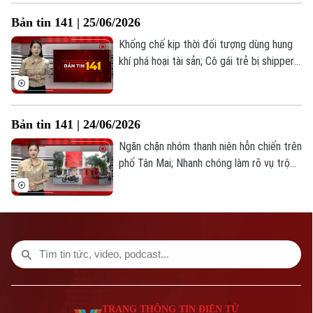
những thông tin đáng chú ý trong Bản tin
Bản tin 141 | 25/06/2026
141 hôm nay.
Khống chế kịp thời đối tượng dùng hung
khí phá hoại tài sản; Cô gái trẻ bị shipper
hành hung, kéo lê tại chung cư; Phát hiện
hơn 2.500 sản phẩm quần áo giả mạo
thương hiệu tại Hà Nội... là những thông
Bản tin 141 | 24/06/2026
tin đáng chú ý trong Bản tin 141 hôm nay.
Ngăn chặn nhóm thanh niên hỗn chiến trên
phố Tân Mai; Nhanh chóng làm rõ vụ trộm
cắp vàng; Cảnh báo thủ đoạn bán thuốc
đông y không phép qua mạng... là những
thông tin đáng chú ý trong Bản tin 141
hôm nay.
TRANG THÔNG TIN ĐIỆN TỬ