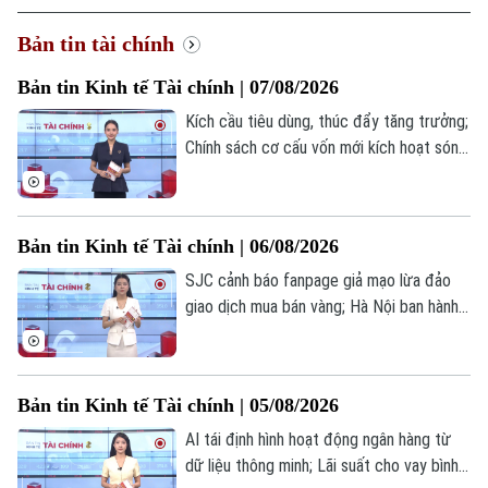
Bản tin tài chính
Bản tin Kinh tế Tài chính | 07/08/2026
Kích cầu tiêu dùng, thúc đẩy tăng trưởng;
Chính sách cơ cấu vốn mới kích hoạt sóng
cổ phiếu nhà nước; Fed ưu tiên đưa lạm
phát về mục tiêu 2%... là những thông tin
đáng chú ý trong bản tin hôm nay.
Bản tin Kinh tế Tài chính | 06/08/2026
SJC cảnh báo fanpage giả mạo lừa đảo
giao dịch mua bán vàng; Hà Nội ban hành
cẩm nang hướng dẫn làm sạch mã số
thuế; Giá vàng thế giới tăng mạnh nhất kể
từ tháng 2/2026... là những thông tin
Bản tin Kinh tế Tài chính | 05/08/2026
đáng chú ý trong bản tin hôm nay.
AI tái định hình hoạt động ngân hàng từ
dữ liệu thông minh; Lãi suất cho vay bình