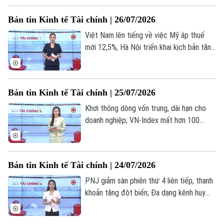
chú ý trong bản tin hôm nay.
Bản tin Kinh tế Tài chính | 26/07/2026
Việt Nam lên tiếng về việc Mỹ áp thuế
mới 12,5%; Hà Nội triển khai kịch bản tăng
trưởng 13,44% 6 tháng cuối năm; Doanh
nghiệp Hà Nội tận dụng lợi thế liên kết
Vùng Thủ đô... là những thông tin đáng
Bản tin Kinh tế Tài chính | 25/07/2026
chú ý trong bản tin hôm nay.
Khơi thông dòng vốn trung, dài hạn cho
doanh nghiệp; VN-Index mất hơn 100
điểm sau một tuần biến động; Fed nhiều
khả năng giữ nguyên lãi suất... là những
thông tin đáng chú ý trong bản tin hôm
Bản tin Kinh tế Tài chính | 24/07/2026
nay.
Theo dõi Hà Nội On
PNJ giảm sàn phiên thứ 4 liên tiếp, thanh
khoản tăng đột biến; Đa dạng kênh huy
động vốn cho tăng trưởng 2 con số; Mỹ
chính thức áp thuế mới với hơn 60 đối tác