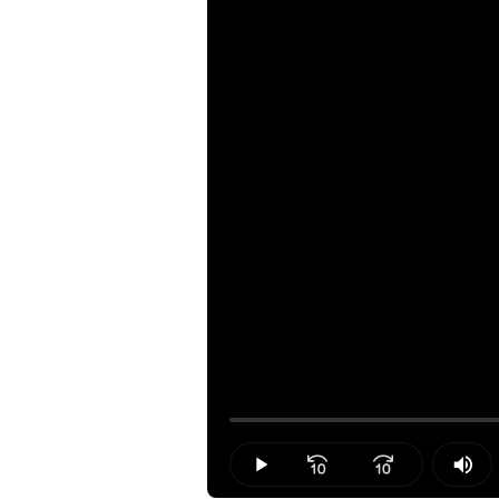
Loaded
:
0.00%
Play
Mut