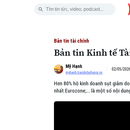
Thứ Sáu
THỜI SỰ
HÀ NỘI
THẾ GIỚI
07 Tháng 08, 2026
Hà Nội
Nhịp sống Hà Nộ
Tin tức
Bản tin tài chính
Bản tin Kinh tế Tà
Chính trị
Người Hà Nội
Quân s
Mỹ Hạnh
Xã hội
Khoảnh khắc Hà 
Hồ sơ
02/05/2026
myhanh.tran@daihanoi.vn
An ninh trật tự
Ẩm thực
Người V
Hơn 80% hộ kinh doanh sụt giảm doa
nhất Eurozone;... là một số nội dun
Công nghệ
Skip Ad