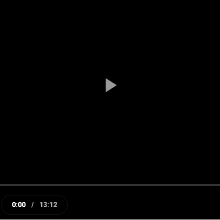
Play
Video
0:00
/
13:12
e
Current
Duration