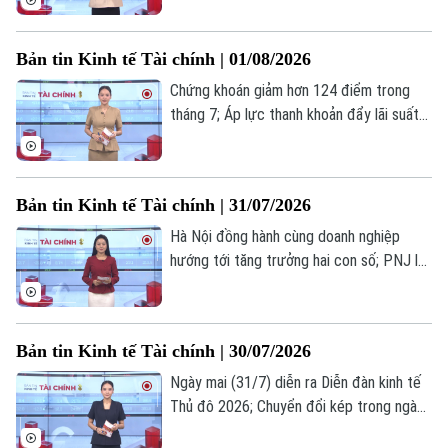
nâng hạn ngạch khai thác dầu tháng 9... là
những thông tin đáng chú ý trong bản tin
Bản tin Kinh tế Tài chính | 01/08/2026
hôm nay.
Chứng khoán giảm hơn 124 điểm trong
tháng 7; Áp lực thanh khoản đẩy lãi suất
huy động vượt 9%/năm; Mỹ và Nhật Bản
Theo dõi Hà Nội On
phối hợp can thiệp tỷ giá đồng yên... là
những thông tin đáng chú ý trong bản tin
Bản tin Kinh tế Tài chính | 31/07/2026
hôm nay.
Hà Nội đồng hành cùng doanh nghiệp
hướng tới tăng trưởng hai con số; PNJ lỗ
kỷ lục, cổ phiếu tiếp tục giảm mạnh; Kinh
tế Eurozone tăng trưởng vượt dự báo... là
những thông tin đáng chú ý trong bản tin
Bản tin Kinh tế Tài chính | 30/07/2026
hôm nay.
Ngày mai (31/7) diễn ra Diễn đàn kinh tế
Thủ đô 2026; Chuyển đổi kép trong ngành
hàng tiêu dùng nhanh; Cổ phiếu chip toàn