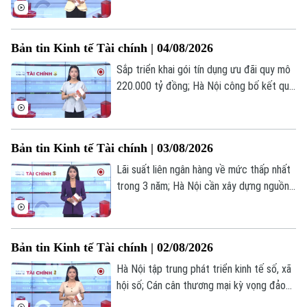
quân Vietcombank tăng 5 tháng liên tiếp;
Tư vấn sức khỏe
Mỹ hoàn trả 100 tỷ USD sau phán quyết
Quần vợt
Tin tức
về thuế quan... là những thông tin đáng
Đã phát sóng
Bản tin Kinh tế Tài chính | 04/08/2026
chú ý trong bản tin hôm nay.
Golf
Sao
Sắp triển khai gói tín dụng ưu đãi quy mô
220.000 tỷ đồng; Hà Nội công bố kết quả
Điện ảnh
sơ bộ tổng điều tra kinh tế 2026; Phố
Wall lập đỉnh lịch sử khi giá dầu lao dốc
Thời trang
mạnh... là những thông tin đáng chú ý
Bản tin Kinh tế Tài chính | 03/08/2026
trong bản tin hôm nay.
Âm nhạc
Lãi suất liên ngân hàng về mức thấp nhất
trong 3 năm; Hà Nội cần xây dựng nguồn
nhân lực sẵn sàng cho AI; Giá dầu giảm
mạnh sau khi mỹ hủy kế hoạch tấn công
Iran... là những thông tin đáng chú ý trong
Bản tin Kinh tế Tài chính | 02/08/2026
bản tin hôm nay.
Hà Nội tập trung phát triển kinh tế số, xã
hội số; Cán cân thương mại kỳ vọng đảo
chiều nửa cuối năm 2026; OPEC+ xem xét