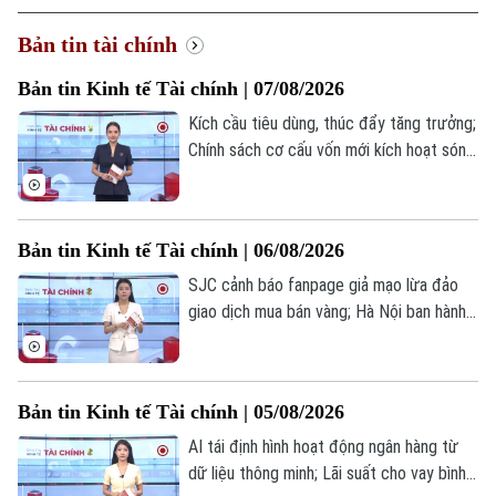
Xã hội
Người Hà Nội
Bản tin tài chính
Tin tức
Kinh tế
An ninh trật tự
Khoảnh khắc Hà Nội
Bản tin Kinh tế Tài chính | 07/08/2026
Quân sự
Tin tức
Nhà đất
Công nghệ
Kích cầu tiêu dùng, thúc đẩy tăng trưởng;
Ẩm thực
Hồ sơ
Chính sách cơ cấu vốn mới kích hoạt sóng
Cafe sáng
Tin tức
Tàu và Xe
cổ phiếu nhà nước; Fed ưu tiên đưa lạm
Người Việt 4 phương
phát về mục tiêu 2%... là những thông tin
Tài chính Ngân hàng
Đầu tư
đáng chú ý trong bản tin hôm nay.
Ô tô
Giáo dục
Bản tin Kinh tế Tài chính | 06/08/2026
Doanh nghiệp
Căn hộ
SJC cảnh báo fanpage giả mạo lừa đảo
Tàu
Tin tức
Văn hóa
giao dịch mua bán vàng; Hà Nội ban hành
Đất đai
Xe máy
cẩm nang hướng dẫn làm sạch mã số
Tuyển sinh
Tin tức
thuế; Giá vàng thế giới tăng mạnh nhất kể
Sức khỏe
Kinh nghiệm
Thị trường
từ tháng 2/2026... là những thông tin
Hướng nghiệp
Bản tin Kinh tế Tài chính | 05/08/2026
Làng nghề
đáng chú ý trong bản tin hôm nay.
Y tế
Thể thao
Đánh giá
AI tái định hình hoạt động ngân hàng từ
Di tích
dữ liệu thông minh; Lãi suất cho vay bình
Dinh dưỡng
Bóng đá
Giải trí