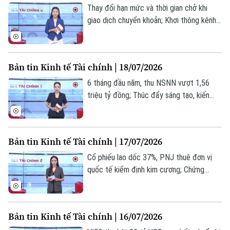
0865.116.699 (hotline)
0865.116.699
Thay đổi hạn mức và thời gian chở khi
giao dịch chuyển khoản; Khơi thông kênh
dẫn vốn trái phiếu doanh nghiệp; Giá nhập
khẩu vào Mỹ chịu tác động do hàng Trung
Quốc tăng giá... là những thông tin đáng
Bản tin Kinh tế Tài chính | 18/07/2026
chú ý trong bản tin hôm nay.
6 tháng đầu năm, thu NSNN vượt 1,56
triệu tỷ đồng; Thúc đẩy sáng tạo, kiến
tạo tương lai AI Việt Nam; Xung đột
Trung Đông đẩy giá dầu tăng gần 12%
trong tuần... là những thông tin đáng chú ý
Bản tin Kinh tế Tài chính | 17/07/2026
trong bản tin hôm nay.
Cổ phiếu lao dốc 37%, PNJ thuê đơn vị
quốc tế kiểm định kim cương; Chứng
khoán giảm sâu, dòng tiền tiếp tục rời
khỏi thị trường; Phó Chủ tịch Fed để ngỏ
khả năng tăng lãi suất... là những thông tin
Bản tin Kinh tế Tài chính | 16/07/2026
đáng chú ý trong bản tin hôm nay.