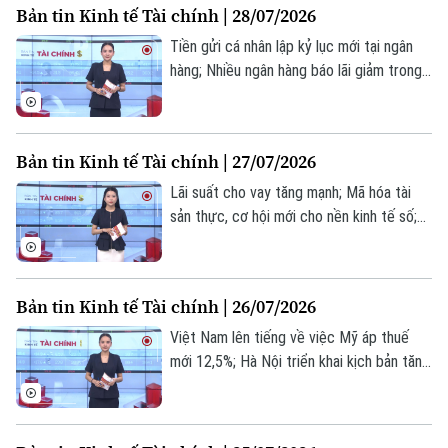
Bản tin Kinh tế Tài chính | 28/07/2026
tin hôm nay.
Tiền gửi cá nhân lập kỷ lục mới tại ngân
hàng; Nhiều ngân hàng báo lãi giảm trong
quý 2; Nguồn gốc nguyên liệu - Chìa khóa
giữ đà xuất khẩu ngành gỗ... là những
thông tin đáng chú ý trong bản tin hôm
Bản tin Kinh tế Tài chính | 27/07/2026
nay.
Lãi suất cho vay tăng mạnh; Mã hóa tài
sản thực, cơ hội mới cho nền kinh tế số;
Giá dầu giảm mạnh khi xung đột Mỹ - Iran
tạm lắng xuống... là những thông tin đáng
chú ý trong bản tin hôm nay.
Bản tin Kinh tế Tài chính | 26/07/2026
Theo dõi Hà Nội On
Việt Nam lên tiếng về việc Mỹ áp thuế
mới 12,5%; Hà Nội triển khai kịch bản tăng
trưởng 13,44% 6 tháng cuối năm; Doanh
nghiệp Hà Nội tận dụng lợi thế liên kết
Vùng Thủ đô... là những thông tin đáng