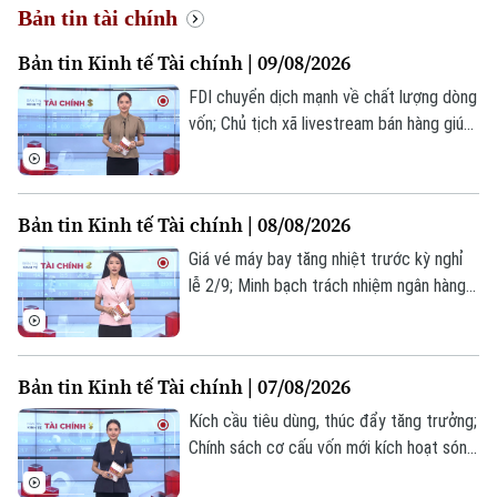
Bản tin tài chính
Bản tin Kinh tế Tài chính | 09/08/2026
FDI chuyển dịch mạnh về chất lượng dòng
vốn; Chủ tịch xã livestream bán hàng giúp
nông dân; Canada gấp rút đàm phán với
Mỹ trước thời hạn áp thuế... là những
thông tin đáng chú ý trong bản tin hôm
Bản tin Kinh tế Tài chính | 08/08/2026
nay.
Giá vé máy bay tăng nhiệt trước kỳ nghỉ
lễ 2/9; Minh bạch trách nhiệm ngân hàng
khi quản lý tài sản trái phiếu; Kinh tế mỹ
bất ngờ mất 23.000 việc làm trong tháng
7... là những thông tin đáng chú ý trong
Bản tin Kinh tế Tài chính | 07/08/2026
bản tin hôm nay.
Kích cầu tiêu dùng, thúc đẩy tăng trưởng;
Chính sách cơ cấu vốn mới kích hoạt sóng
cổ phiếu nhà nước; Fed ưu tiên đưa lạm