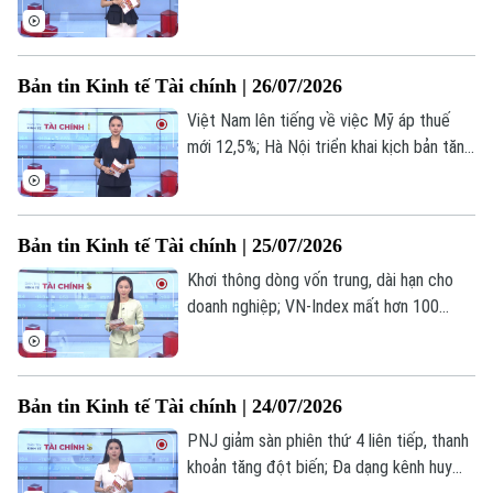
Giá dầu giảm mạnh khi xung đột Mỹ - Iran
tạm lắng xuống... là những thông tin đáng
chú ý trong bản tin hôm nay.
Bản tin Kinh tế Tài chính | 26/07/2026
Việt Nam lên tiếng về việc Mỹ áp thuế
mới 12,5%; Hà Nội triển khai kịch bản tăng
trưởng 13,44% 6 tháng cuối năm; Doanh
nghiệp Hà Nội tận dụng lợi thế liên kết
Vùng Thủ đô... là những thông tin đáng
Bản tin Kinh tế Tài chính | 25/07/2026
chú ý trong bản tin hôm nay.
Khơi thông dòng vốn trung, dài hạn cho
doanh nghiệp; VN-Index mất hơn 100
Theo dõi Hà Nội On
điểm sau một tuần biến động; Fed nhiều
khả năng giữ nguyên lãi suất... là những
thông tin đáng chú ý trong bản tin hôm
Bản tin Kinh tế Tài chính | 24/07/2026
nay.
PNJ giảm sàn phiên thứ 4 liên tiếp, thanh
khoản tăng đột biến; Đa dạng kênh huy