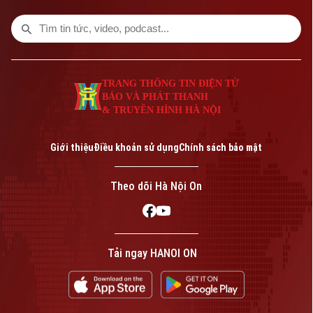
trong bản tin hôm nay.
TRANG THÔNG TIN ĐIỆN TỬ
BÁO VÀ PHÁT THANH
& TRUYỀN HÌNH HÀ NỘI
Giới thiệu
Điều khoản sử dụng
Chính sách bảo mật
Theo dõi Hà Nội On
Tải ngay HANOI ON