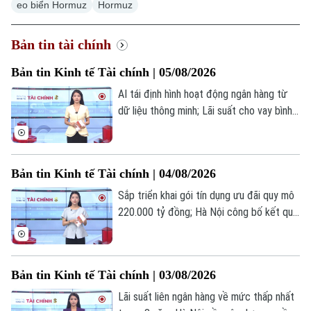
eo biển Hormuz
Hormuz
Bản tin tài chính
Bản tin Kinh tế Tài chính | 05/08/2026
AI tái định hình hoạt động ngân hàng từ
dữ liệu thông minh; Lãi suất cho vay bình
quân Vietcombank tăng 5 tháng liên tiếp;
Mỹ hoàn trả 100 tỷ USD sau phán quyết
về thuế quan... là những thông tin đáng
Bản tin Kinh tế Tài chính | 04/08/2026
chú ý trong bản tin hôm nay.
Sắp triển khai gói tín dụng ưu đãi quy mô
220.000 tỷ đồng; Hà Nội công bố kết quả
sơ bộ tổng điều tra kinh tế 2026; Phố
Wall lập đỉnh lịch sử khi giá dầu lao dốc
mạnh... là những thông tin đáng chú ý
Bản tin Kinh tế Tài chính | 03/08/2026
trong bản tin hôm nay.
Lãi suất liên ngân hàng về mức thấp nhất