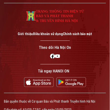
TRANG THÔNG TIN ĐIỆN TỬ
BÁO VÀ PHÁT THANH
& TRUYỀN HÌNH HÀ NỘI
Giới thiệu
Điều khoản sử dụng
Chính sách bảo mật
Theo dõi Hà Nội On
Tải ngay HANOI ON
Bản quyền thuộc về Cơ quan Báo và Phát thanh Truyền hình Hà Nội
Giấy phép số: 63/GP-TTĐT, cấp ngày 10/05/2023