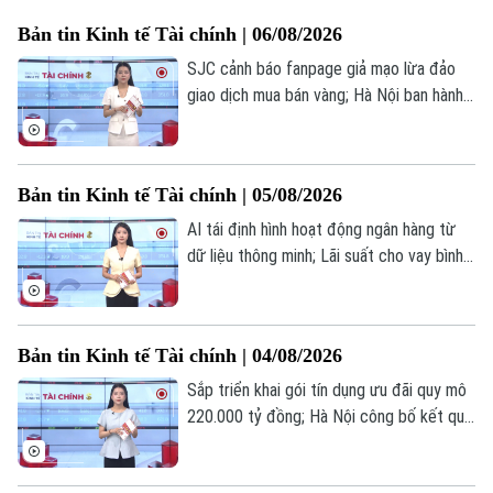
Bản tin Kinh tế Tài chính | 06/08/2026
SJC cảnh báo fanpage giả mạo lừa đảo
giao dịch mua bán vàng; Hà Nội ban hành
cẩm nang hướng dẫn làm sạch mã số
thuế; Giá vàng thế giới tăng mạnh nhất kể
từ tháng 2/2026... là những thông tin
Bản tin Kinh tế Tài chính | 05/08/2026
đáng chú ý trong bản tin hôm nay.
AI tái định hình hoạt động ngân hàng từ
dữ liệu thông minh; Lãi suất cho vay bình
quân Vietcombank tăng 5 tháng liên tiếp;
Mỹ hoàn trả 100 tỷ USD sau phán quyết
về thuế quan... là những thông tin đáng
Bản tin Kinh tế Tài chính | 04/08/2026
chú ý trong bản tin hôm nay.
Sắp triển khai gói tín dụng ưu đãi quy mô
220.000 tỷ đồng; Hà Nội công bố kết quả
sơ bộ tổng điều tra kinh tế 2026; Phố
Wall lập đỉnh lịch sử khi giá dầu lao dốc