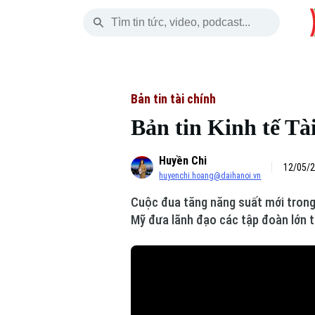
Thứ Sáu
THỜI SỰ
HÀ NỘI
THẾ GIỚI
07 Tháng 08, 2026
Hà Nội
Nhịp sống Hà Nộ
Tin tức
Bản tin tài chính
Bản tin Kinh tế Tài
Chính trị
Người Hà Nội
Quân s
Huyền Chi
Xã hội
Khoảnh khắc Hà 
Hồ sơ
12/05/2
huyenchi.hoang@daihanoi.vn
An ninh trật tự
Ẩm thực
Người V
Cuộc đua tăng năng suất mới trong
Mỹ đưa lãnh đạo các tập đoàn lớn tớ
Công nghệ
Skip Ad