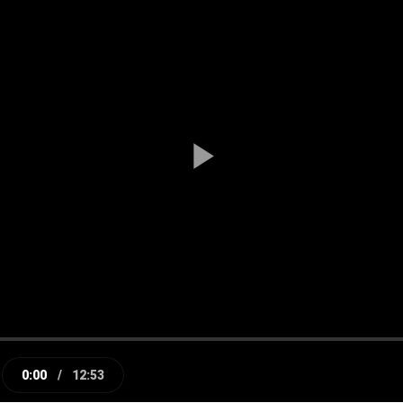
Play
Video
0:00
/
12:53
e
Current
Duration