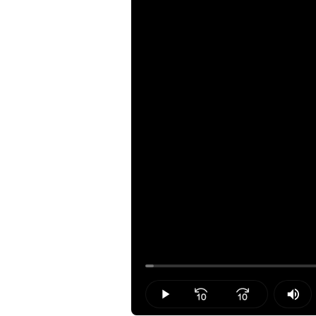
Loaded
:
1.28%
Play
Mut