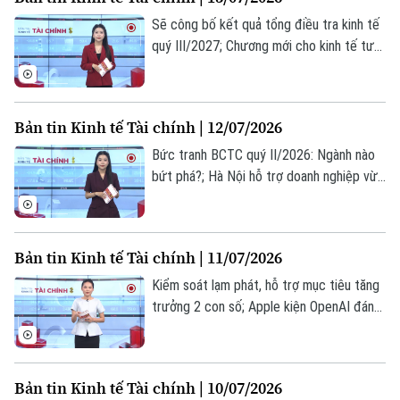
chú ý trong bản tin hôm nay.
Sẽ công bố kết quả tổng điều tra kinh tế
quý III/2027; Chương mới cho kinh tế tư
nhân từ Nghị quyết 68; Giá dầu tăng sau
khi Iran tấn công vào Vùng Vịnh;... là những
thông tin đáng chú ý trong bản tin hôm
Bản tin Kinh tế Tài chính | 12/07/2026
nay.
Bức tranh BCTC quý II/2026: Ngành nào
bứt phá?; Hà Nội hỗ trợ doanh nghiệp vừa
và nhỏ mở rộng sản xuất; Hàng không Mỹ
hưởng lợi lớn nhờ World Cup 2026... là
những thông tin đáng chú ý trong bản tin
Bản tin Kinh tế Tài chính | 11/07/2026
hôm nay.
Kiểm soát lạm phát, hỗ trợ mục tiêu tăng
trưởng 2 con số; Apple kiện OpenAI đánh
cắp bí mật thương mại; IEA dự báo nhu
cầu dầu mỏ toàn cầu phục hồi... là những
thông tin đáng chú ý trong bản tin hôm
Bản tin Kinh tế Tài chính | 10/07/2026
nay.