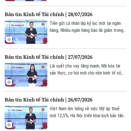
đầu tiên đạt mốc vốn hóa 5.000 tỷ USD...
Thời trang
là những thông tin đáng chú ý trong bản
Bản tin Kinh tế Tài chính | 28/07/2026
tin hôm nay.
Âm nhạc
Tiền gửi cá nhân lập kỷ lục mới tại ngân
hàng; Nhiều ngân hàng báo lãi giảm trong
quý 2; Nguồn gốc nguyên liệu - Chìa khóa
giữ đà xuất khẩu ngành gỗ... là những
thông tin đáng chú ý trong bản tin hôm
Bản tin Kinh tế Tài chính | 27/07/2026
nay.
Lãi suất cho vay tăng mạnh; Mã hóa tài
sản thực, cơ hội mới cho nền kinh tế số;
Giá dầu giảm mạnh khi xung đột Mỹ - Iran
tạm lắng xuống... là những thông tin đáng
chú ý trong bản tin hôm nay.
Bản tin Kinh tế Tài chính | 26/07/2026
Việt Nam lên tiếng về việc Mỹ áp thuế
mới 12,5%; Hà Nội triển khai kịch bản tăng
trưởng 13,44% 6 tháng cuối năm; Doanh
nghiệp Hà Nội tận dụng lợi thế liên kết