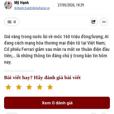
Mỹ Hạnh
27/05/2026, 18:29
myhanh.tran83@daihanoi.vn
0
Giá vàng trong nước lùi về mốc 160 triệu đồng/lượng; AI
đang cách mạng hóa thương mại điện tử tại Việt Nam;
Xu hướng
Cổ phiếu Ferrari giảm sau màn ra mắt xe thuần điện đầu
tiên;... là những thông tin đáng chú ý trong bản tin hôm
nay.
Bài viết hay? Hãy đánh giá bài viết
Xem 0 đánh giá