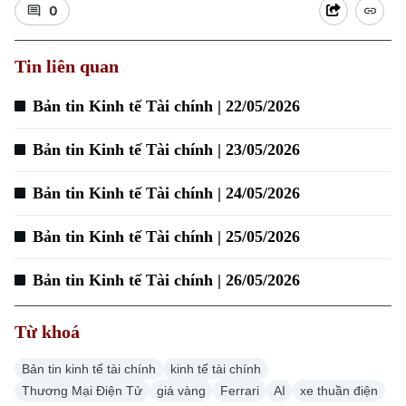
0
Tin liên quan
Bản tin Kinh tế Tài chính | 22/05/2026
Bản tin Kinh tế Tài chính | 23/05/2026
Bản tin Kinh tế Tài chính | 24/05/2026
Bản tin Kinh tế Tài chính | 25/05/2026
Chuyên mục
Bản tin Kinh tế Tài chính | 26/05/2026
Thời sự
Từ khoá
Hà Nội
Hà Nội
Bản tin kinh tế tài chính
kinh tế tài chính
Chính trị
Nhịp sống Hà Nội
Thương Mại Điện Tử
giá vàng
Ferrari
AI
xe thuần điện
Thế giới