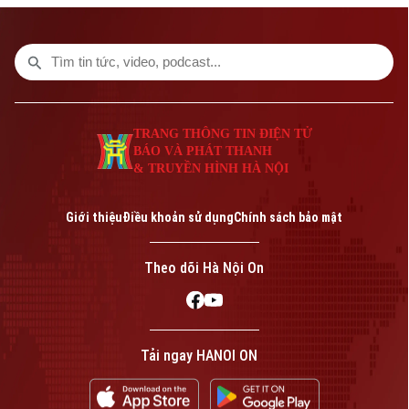
thông tin đáng chú ý trong bản tin hôm
Bản quyền thuộc về Cơ quan Báo và Phát thanh Truyền hình Hà Nội Giấy
nay.
phép số: Số 63/GP-TTDT, cấp ngày 10/05/2023
TRANG THÔNG TIN ĐIỆN TỬ
CỦA CƠ QUAN BÁO VÀ PHÁT THANH TRUYỀN HÌNH HÀ NỘI
Số 3-5 Huỳnh Thúc Kháng-Phường Láng-Hà Nội
TRANG THÔNG TIN ĐIỆN TỬ
BÁO VÀ PHÁT THANH
Giám đốc: VŨ MINH TUẤN
& TRUYỀN HÌNH HÀ NỘI
Phó Giám đốc: Nguyễn Kim Khiêm, Nguyễn Minh Đức, Nguyễn Thành Lợi
Giới thiệu
Điều khoản sử dụng
Chính sách bảo mật
Theo dõi Hà Nội On
Tải ngay HANOI ON