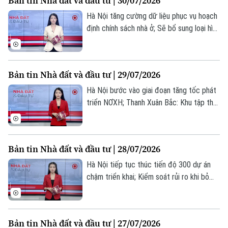
Bản tin Nhà đất và đầu tư | 30/07/2026
Thời trang
Hà Nội tăng cường dữ liệu phục vụ hoạch
Âm nhạc
định chính sách nhà ở; Sẽ bổ sung loại hình
chung cư có thời hạn; Khu tập thể 3 tầng
phường Hà Đông sẽ sớm được cải tạo... là
một số nội dung đáng chú ý trong Bản tin
Bản tin Nhà đất và đầu tư | 29/07/2026
hôm nay.
Hà Nội bước vào giai đoạn tăng tốc phát
triển NƠXH; Thanh Xuân Bắc: Khu tập thể
cũ trước áp lực đô thị hóa; Xã Kim Anh
tăng tốc làm sạch dữ liệu đất đai... là một
số nội dung đáng chú ý trong Bản tin hôm
Bản tin Nhà đất và đầu tư | 28/07/2026
nay.
Hà Nội tiếp tục thúc tiến độ 300 dự án
chậm triển khai; Kiểm soát rủi ro khi bỏ
công chứng bất động sản; Số hóa dữ liệu
đất đai - Minh bạch thị trường bất động
sản... là một số nội dung đáng chú ý trong
Bản tin Nhà đất và đầu tư | 27/07/2026
Bản tin hôm nay.