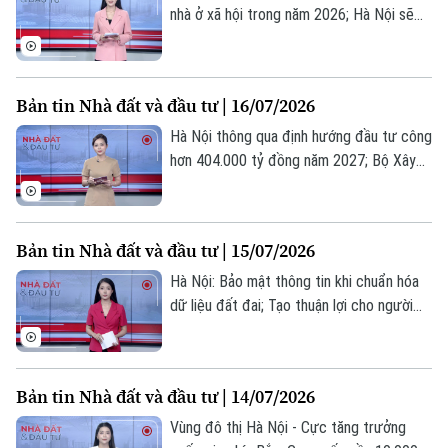
nhà ở xã hội trong năm 2026; Hà Nội sẽ
thu hồi hơn 3.000 ha đất tại xã Thư Lâm,
Phúc Thịnh; Tạo đồng thuận từ nhân dân,
đẩy nhanh GPMP các dự án trọng điểm...
Bản tin Nhà đất và đầu tư | 16/07/2026
là một số nội dung đáng chú ý trong Bản
tin hôm nay.
Hà Nội thông qua định hướng đầu tư công
hơn 404.000 tỷ đồng năm 2027; Bộ Xây
dựng đặt mục tiêu đưa nhà ở giá phù hợp
tiệm cận 40 - 50 triệu đồng/m2; Tập
trung nguồn lực, hoàn thành cơ sở dữ liệu
Bản tin Nhà đất và đầu tư | 15/07/2026
đất đai đúng hạn... là một số nội dung
đáng chú ý trong Bản tin hôm nay.
Hà Nội: Bảo mật thông tin khi chuẩn hóa
dữ liệu đất đai; Tạo thuận lợi cho người
dân nộp hồ sơ mua NƠXH; Lãi suất tăng
cao, thanh khoản bất động sản giảm... là
một số nội dung đáng chú ý trong Bản tin
Bản tin Nhà đất và đầu tư | 14/07/2026
hôm nay.
Vùng đô thị Hà Nội - Cực tăng trưởng