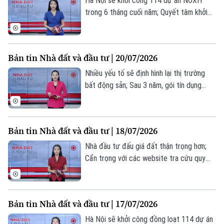
Hà Nội sẽ khởi công 114 dự án NƠXH
trong 6 tháng cuối năm; Quyết tâm khởi
công dự án đủ điều kiện sau rà soát trong
tháng 8; Nghiên cứu khung giá hợp lý phát
triển nhà cho thuê... là một số nội dung
Bản tin Nhà đất và đầu tư | 20/07/2026
đáng chú ý trong Bản tin hôm nay.
Nhiều yếu tố sẽ định hình lại thị trường
bất động sản; Sau 3 năm, gói tín dụng
145.000 tỷ đồng mới giải ngân được 8,5%;
Xử lý nghiêm cán bộ gây phiền hà trong
giải quyết hồ sơ đất đai... là một số nội
Bản tin Nhà đất và đầu tư | 18/07/2026
dung đáng chú ý trong Bản tin hôm nay.
Nhà đầu tư đấu giá đất thận trọng hơn;
Cẩn trọng với các website tra cứu quy
hoạch; Công ty CP Xavinco nộp hơn 9.000
tỷ đồng tiền sử dụng đất... là một số nội
Liên hệ đường dây nóng (bấm để gọi)
dung đáng chú ý trong bản tin hôm nay.
Bản tin Nhà đất và đầu tư | 17/07/2026
Tòa soạn
Tòa soạn
Hà Nội sẽ khởi công đồng loạt 114 dự án
0865.116.699 (hotline)
0865.116.699