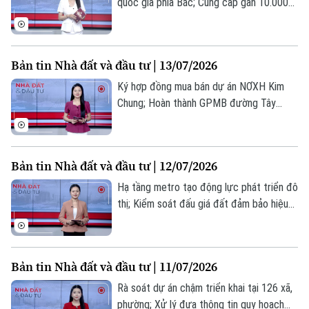
quốc gia phía Bắc; Cung cấp gần 10.000
tài khoản để đồng bộ dữ liệu đất đai; Đề
xuất quyền sở hữu lâu dài với chung cư...
là một số nội dung đáng chú ý trong Bản
Bản tin Nhà đất và đầu tư | 13/07/2026
tin hôm nay.
Ký hợp đồng mua bán dự án NƠXH Kim
Chung; Hoàn thành GPMB đường Tây
Thăng Long đoạn qua phường Đông Ngạc;
Sử dụng nền tảng ‘thửa đất số’ làm sạch
dữ liệu đất đai... là một số nội dung đáng
Bản tin Nhà đất và đầu tư | 12/07/2026
chú ý trong Bản tin hôm nay.
Hạ tầng metro tạo động lực phát triển đô
thị; Kiểm soát đấu giá đất đảm bảo hiệu
quả sử dụng đất; Hoàn thiện chính sách
để cân bằng thị trường nhà ở... là một số
nội dung đáng chú ý trong Bản tin hôm
Bản tin Nhà đất và đầu tư | 11/07/2026
nay.
Rà soát dự án chậm triển khai tại 126 xã,
phường; Xử lý đưa thông tin quy hoạch