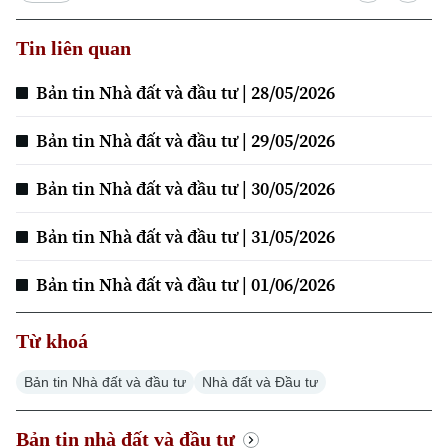
Tin liên quan
Xu hướng
Bản tin Nhà đất và đầu tư | 28/05/2026
Bản tin Nhà đất và đầu tư | 29/05/2026
Bản tin Nhà đất và đầu tư | 30/05/2026
Bản tin Nhà đất và đầu tư | 31/05/2026
Bản tin Nhà đất và đầu tư | 01/06/2026
Từ khoá
Bản tin Nhà đất và đầu tư
Nhà đất và Đầu tư
Bản tin nhà đất và đầu tư