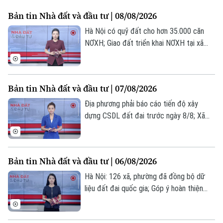
Bản tin Nhà đất và đầu tư | 08/08/2026
Hà Nội có quỹ đất cho hơn 35.000 căn
NƠXH; Giao đất triển khai NƠXH tại xã
Phúc Thịnh và phường Bồ Đề; Xã Thuận
An đảm bảo quyền lợi người dân thuộc
diện GPMB... là một số nội dung đáng chú
Bản tin Nhà đất và đầu tư | 07/08/2026
ý trong Bản tin hôm nay.
Địa phương phải báo cáo tiến độ xây
dựng CSDL đất đai trước ngày 8/8; Xã
Phúc Thịnh được giao hơn 6 ha đất xây
dựng dự án NƠXH; Chung cư Hà Nội hạ
nhiệt, nhiều chủ nhà chấp nhận cắt lỗ... là
Bản tin Nhà đất và đầu tư | 06/08/2026
một số nội dung đáng chú ý trong Bản tin
hôm nay.
Hà Nội: 126 xã, phường đã đồng bộ dữ
liệu đất đai quốc gia; Góp ý hoàn thiện
Luật Kinh doanh bất động sản; Nghị quyết
21 sẽ "hồi sinh" nhiều dự án bất động