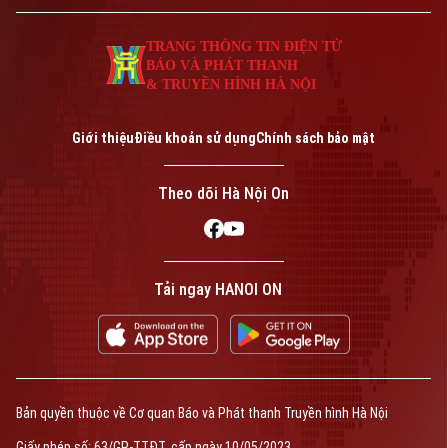
TRANG THÔNG TIN ĐIỆN TỬ
BÁO VÀ PHÁT THANH
& TRUYỀN HÌNH HÀ NỘI
Giới thiệu
Điều khoản sử dụng
Chính sách bảo mật
Theo dõi Hà Nội On
Tải ngay HANOI ON
Bản quyền thuộc về Cơ quan Báo và Phát thanh Truyền hình Hà Nội
Giấy phép số: 63/GP-TTĐT, cấp ngày 10/05/2023