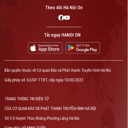
Theo dõi Hà Nội On
Tải ngay HANOI ON
Bản quyền thuộc về Cơ quan Báo và Phát thanh Truyền hình Hà Nội
Giấy phép số: 63/GP-TTĐT, cấp ngày 10/05/2023
TRANG THÔNG TIN ĐIỆN TỬ
CỦA CƠ QUAN BÁO VÀ PHÁT THANH TRUYỀN HÌNH HÀ NỘI
Số 3-5 Huỳnh Thúc Kháng-Phường Láng-Hà Nội
Giám đốc: VŨ MINH TUẤN