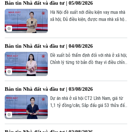
Bản tin Nhà đất và đầu tư | 05/08/2026
Bản tin hôm nay.
Hà Nội đề xuất nới điều kiện vay mua nhà
xã hội; Đủ điều kiện, được mua nhà xã hội
ngoài tỉnh; Phường Giảng Võ có 3 khu
chung cư cũ cần gấp rút cải tạo... là một
số nội dung đáng chú ý trong Bản tin hôm
Bản tin Nhà đất và đầu tư | 04/08/2026
nay.
Đề xuất bỏ thẩm định đối với nhà ở xã hội;
Chỉnh lý từng tờ bản đồ thay vì điều chỉnh
từng thửa đất; Người mua nhà đối mặt với
lãi suất thả nổi 16%... là một số nội dung
đáng chú ý trong Bản tin hôm nay.
Bản tin Nhà đất và đầu tư | 03/08/2026
Dự án nhà ở xã hội CT2 Lĩnh Nam, giá từ
1,1 tỷ đồng/căn; Sắp đấu giá 53 thửa đất
ven Hà Nội, khởi điểm hơn 4,5 triệu
đồng/m2; Hơn 3.800 thửa đất đã được
làm sạch tại xã Yên Bài... là một số nội
Bản tin Nhà đất và đầu tư | 02/08/2026