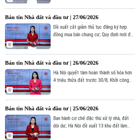
hưởng chính sách hỗ trợ về NƠXH từ
1/7;... là một số nội dung đáng chú ý trong
Bản tin Nhà đất và đầu tư | 27/06/2026
Bản tin hôm nay.
Đề xuất cắt giảm thủ tục đăng ký hợp
đồng mua bán chung cư; Quy định mới đối
với nguồn thu ngân sách từ đất đai; Lãi
suất vay mua NƠXH của người trẻ tăng
lên 6,5% một năm... là một số nội dung
Bản tin Nhà đất và đầu tư | 26/06/2026
đáng chú ý trong Bản tin hôm nay.
Hà Nội quyết tâm hoàn thành số hóa hơn
4 triệu thửa đất trước 30/8; Khởi công
Cụm công nghiệp Hữu Bằng; Bộ Xây dựng
yêu cầu đẩy mạnh phát triển nhà ở cho
thuê từ năm 2026... là một số nội dung
Bản tin Nhà đất và đầu tư | 25/06/2026
đáng chú ý trong Bản tin hôm nay.
Bản quyền thuộc về Cơ quan Báo và Phát thanh Truyền hình Hà Nội Giấy
Ban hành cơ chế đặc thù xử lý nhà, đất
phép số: Số 63/GP-TTDT, cấp ngày 10/05/2023
dôi dư; Hà Nội đề xuất 13 khu đất làm
TRANG THÔNG TIN ĐIỆN TỬ
NƠXH; Sắp đấu giá lô đất hơn 10.000m2