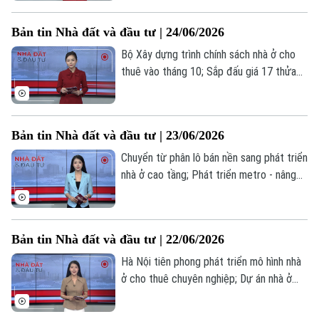
làm nhà ở thấp tầng... là một số nội dung
CỦA CƠ QUAN BÁO VÀ PHÁT THANH TRUYỀN HÌNH HÀ NỘI
đáng chú ý trong Bản tin hôm nay.
Số 3-5 Huỳnh Thúc Kháng-Phường Láng-Hà Nội
Bản tin Nhà đất và đầu tư | 24/06/2026
Giám đốc: VŨ MINH TUẤN
Bộ Xây dựng trình chính sách nhà ở cho
thuê vào tháng 10; Sắp đấu giá 17 thửa
Phó Giám đốc: Nguyễn Kim Khiêm, Nguyễn Minh Đức, Nguyễn Thành Lợi
đất xã Ứng Thiên, Hà Nội; Khởi công 5
tuyến metro: mở rộng không gian phát
triển đô thị... là một số nội dung đáng chú
Bản tin Nhà đất và đầu tư | 23/06/2026
ý trong Bản tin hôm nay.
Chuyển từ phân lô bán nền sang phát triển
nhà ở cao tầng; Phát triển metro - nâng
cao giá trị bất động sản; Bất động sản lõi
trung tâm đề cao khả năng kết nối... là
một số nội dung đáng chú ý trong Bản tin
Bản tin Nhà đất và đầu tư | 22/06/2026
hôm nay.
Hà Nội tiên phong phát triển mô hình nhà
ở cho thuê chuyên nghiệp; Dự án nhà ở
cho thuê tại phường Việt Hưng; Cải tạo
và xây mới tại khu đô thị mới Pháp Vân –