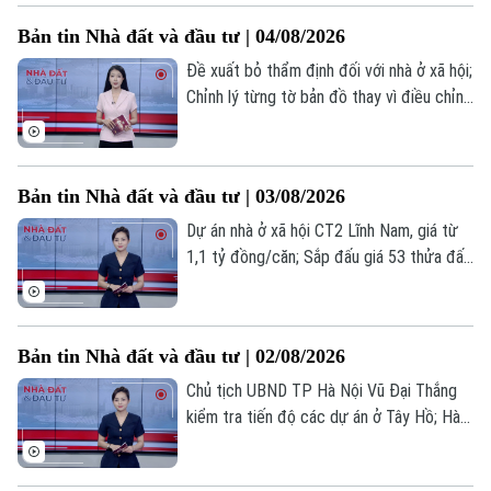
số nội dung đáng chú ý trong Bản tin hôm
Bản tin Nhà đất và đầu tư | 04/08/2026
nay.
Đề xuất bỏ thẩm định đối với nhà ở xã hội;
Chỉnh lý từng tờ bản đồ thay vì điều chỉnh
từng thửa đất; Người mua nhà đối mặt với
lãi suất thả nổi 16%... là một số nội dung
đáng chú ý trong Bản tin hôm nay.
Bản tin Nhà đất và đầu tư | 03/08/2026
Dự án nhà ở xã hội CT2 Lĩnh Nam, giá từ
1,1 tỷ đồng/căn; Sắp đấu giá 53 thửa đất
ven Hà Nội, khởi điểm hơn 4,5 triệu
đồng/m2; Hơn 3.800 thửa đất đã được
làm sạch tại xã Yên Bài... là một số nội
Bản tin Nhà đất và đầu tư | 02/08/2026
dung đáng chú ý trong Bản tin hôm nay.
Chủ tịch UBND TP Hà Nội Vũ Đại Thắng
kiểm tra tiến độ các dự án ở Tây Hồ; Hà
Nội chấp thuận chủ trương đầu tư 54 dự
án NƠXH; Khu đất tái định cư cho cầu