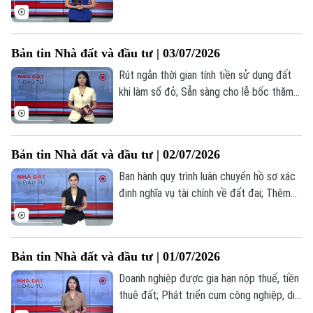
tác chuẩn hóa dữ liệu hơn 4,1 triệu thửa
0865.116.699 (hotline)
0865.116.699
đất; Hơn 900 căn nhà ở xã hội Kim Chung
chính thức có chủ;... là một số nội dung
Bản tin Nhà đất và đầu tư | 03/07/2026
đáng chú ý trong Bản tin hôm nay.
Rút ngắn thời gian tính tiền sử dụng đất
khi làm sổ đỏ; Sẵn sàng cho lễ bốc thăm
NƠXH CT3 Kim Chung; Hà Nội đẩy mạnh
phát triển nhà ở xã hội;... là một số nội
dung đáng chú ý trong Bản tin hôm nay.
Bản tin Nhà đất và đầu tư | 02/07/2026
Ban hành quy trình luân chuyển hồ sơ xác
định nghĩa vụ tài chính về đất đai; Thêm
nhóm đối tượng sẽ được ưu tiên mua nhà
ở xã hội; Dữ liệu đất đai sẽ được cập nhật
theo thời gian thực;... là một số nội dung
Bản tin Nhà đất và đầu tư | 01/07/2026
đáng chú ý trong Bản tin hôm nay.
Doanh nghiệp được gia hạn nộp thuế, tiền
thuê đất; Phát triển cụm công nghiệp, di
dời sản xuất ra khỏi khu dân cư; Giá bất