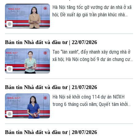
Di tích
Hà Nội tăng tốc gỡ vướng dự án nhà ở xã
Dinh dưỡng
Bóng đá
Giải trí
hội; Đề xuất áp giá trần phân khúc nhà
thương mại giá phù hợp; Đề xuất hỗ trợ
Tư vấn sức khỏe
Quần vợt
nhà ở cho người có công, thân nhân liệt
Tin tức
Đã phát sóng
sĩ... là một số nội dung đáng chú ý trong
Golf
Bản tin Nhà đất và đầu tư | 22/07/2026
Bản tin hôm nay.
Sao
Tạo “làn xanh”, đẩy nhanh xây dựng nhà ở
Điện ảnh
xã hội; Hà Nội công bố 9 dự án chung cư
cũ sắp khởi công; Hoàn thiện quy định để
Thời trang
ngăn đầu cơ, thao túng thị trường BĐS...
là một số nội dung đáng chú ý trong Bản
Bản tin Nhà đất và đầu tư | 21/07/2026
Âm nhạc
tin hôm nay.
Hà Nội sẽ khởi công 114 dự án NƠXH
trong 6 tháng cuối năm; Quyết tâm khởi
công dự án đủ điều kiện sau rà soát trong
tháng 8; Nghiên cứu khung giá hợp lý phát
triển nhà cho thuê... là một số nội dung
Bản tin Nhà đất và đầu tư | 20/07/2026
đáng chú ý trong Bản tin hôm nay.