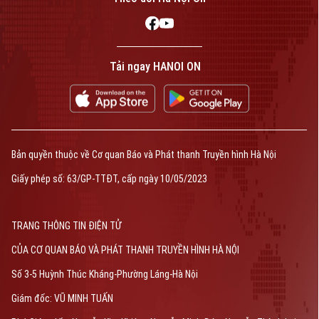
Tải ngay HANOI ON
Bản quyền thuộc về Cơ quan Báo và Phát thanh Truyền hình Hà Nội
Giấy phép số: 63/GP-TTĐT, cấp ngày 10/05/2023
TRANG THÔNG TIN ĐIỆN TỬ
CỦA CƠ QUAN BÁO VÀ PHÁT THANH TRUYỀN HÌNH HÀ NỘI
Số 3-5 Huỳnh Thúc Kháng-Phường Láng-Hà Nội
Giám đốc: VŨ MINH TUẤN