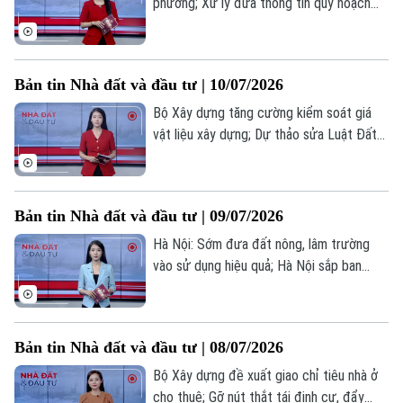
phường; Xử lý đưa thông tin quy hoạch
sai trên mạng xã hội; Phường Văn Miếu -
Quốc Tử Giám tập huấn “làm sạch” dữ liệu
đất đai... là một số nội dung đáng chú ý
Bản tin Nhà đất và đầu tư | 10/07/2026
trong Bản tin hôm nay.
Bộ Xây dựng tăng cường kiểm soát giá
vật liệu xây dựng; Dự thảo sửa Luật Đất
đai bổ sung thêm trường hợp thu hồi đất;
Thị trường nhà trong ngõ ảm đạm... là một
số nội dung đáng chú ý trong Bản tin hôm
Bản tin Nhà đất và đầu tư | 09/07/2026
nay.
Hà Nội: Sớm đưa đất nông, lâm trường
vào sử dụng hiệu quả; Hà Nội sắp ban
hành khung giá cho thuê nhà ở; Hà Nội sắp
có thêm hơn 2.000 căn nhà ở xã hội... là
một số nội dung đáng chú ý trong Bản tin
Bản tin Nhà đất và đầu tư | 08/07/2026
hôm nay.
Bộ Xây dựng đề xuất giao chỉ tiêu nhà ở
cho thuê; Gỡ nút thắt tái định cư, đẩy