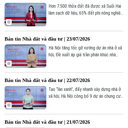
Hơn 7.500 thửa đất đã được xã Suối Hai
làm sạch dữ liệu; 65% đất phi nông nghiệp
tại xã Yên Bài đã được “làm sạch”; Giá căn
hộ neo cao, tâm lý người mua thận trọng
hơn... là một số nội dung đáng chú ý trong
Bản tin Nhà đất và đầu tư | 23/07/2026
Bản tin hôm nay.
Hà Nội tăng tốc gỡ vướng dự án nhà ở xã
hội; Đề xuất áp giá trần phân khúc nhà
thương mại giá phù hợp; Đề xuất hỗ trợ
nhà ở cho người có công, thân nhân liệt
sĩ... là một số nội dung đáng chú ý trong
Bản tin Nhà đất và đầu tư | 22/07/2026
Bản tin hôm nay.
Tạo “làn xanh”, đẩy nhanh xây dựng nhà ở
Theo dõi Hà Nội On
xã hội; Hà Nội công bố 9 dự án chung cư
cũ sắp khởi công; Hoàn thiện quy định để
ngăn đầu cơ, thao túng thị trường BĐS...
là một số nội dung đáng chú ý trong Bản
Bản tin Nhà đất và đầu tư | 21/07/2026
tin hôm nay.