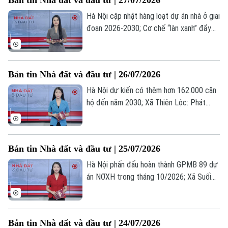
Bản tin Nhà đất và đầu tư | 27/07/2026
Thời trang
Bản tin hôm nay.
Hà Nội cập nhật hàng loạt dự án nhà ở giai
Âm nhạc
đoạn 2026-2030; Cơ chế “làn xanh” đẩy
nhanh tiến độ nhà ở xã hội; Nhiều phân
khúc bất động sản đồng loạt giảm giá... là
một số nội dung đáng chú ý trong Bản tin
Bản tin Nhà đất và đầu tư | 26/07/2026
hôm nay.
Hà Nội dự kiến có thêm hơn 162.000 căn
hộ đến năm 2030; Xã Thiên Lộc: Phát
triển hạ tầng gắn với bảo vệ môi trường;
Khởi động 8 dự án cải tạo chung cư cũ
trong năm 2026... là một số nội dung đáng
Bản tin Nhà đất và đầu tư | 25/07/2026
chú ý trong Bản tin hôm nay.
Hà Nội phấn đấu hoàn thành GPMB 89 dự
án NƠXH trong tháng 10/2026; Xã Suối
Hai nỗ lực làm sạch dữ liệu đất đai; Hòa
Phát góp vốn vào chủ đầu tư KĐT đa
mục tiêu... là một số nội dung đáng chú ý
Bản tin Nhà đất và đầu tư | 24/07/2026
trong Bản tin hôm nay.