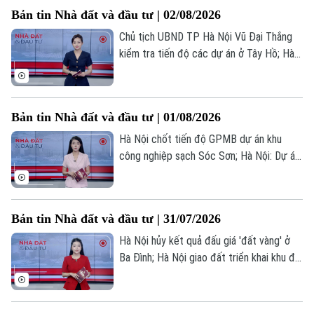
làm sạch tại xã Yên Bài... là một số nội
Bản tin Nhà đất và đầu tư | 02/08/2026
dung đáng chú ý trong Bản tin hôm nay.
Chủ tịch UBND TP Hà Nội Vũ Đại Thắng
kiểm tra tiến độ các dự án ở Tây Hồ; Hà
Chuyên mục
Nội chấp thuận chủ trương đầu tư 54 dự
án NƠXH; Khu đất tái định cư cho cầu
Thời sự
Trần Hưng Đạo, cầu Tứ Liên đồng loạt
Bản tin Nhà đất và đầu tư | 01/08/2026
xây dựng... là một số nội dung đáng chú ý
Hà Nội
Hà Nội
trong Bản tin hôm nay.
Hà Nội chốt tiến độ GPMB dự án khu
công nghiệp sạch Sóc Sơn; Hà Nội: Dự án
Chính trị
nhà ở xã hội có giá 28,4 triệu đồng/m2;
Nhịp sống Hà Nội
Thế giới
Mê Linh gỡ nút thắt hạ tầng, khơi thông
Xã hội
nguồn lực đất đai... là một số nội dung
Người Hà Nội
Tin tức
Kinh tế
Bản tin Nhà đất và đầu tư | 31/07/2026
đáng chú ý trong bản tin hôm nay.
An ninh trật tự
Khoảnh khắc Hà Nội
Hà Nội hủy kết quả đấu giá 'đất vàng' ở
Quân sự
Tin tức
Nhà đất
Ba Đình; Hà Nội giao đất triển khai khu đô
Công nghệ
Ẩm thực
thị đa mục tiêu; Hà Nội tăng tốc phát
Hồ sơ
Cafe sáng
triển nhà ở xã hội... là một số nội dung
Tin tức
Tàu và Xe
đáng chú ý trong Bản tin hôm nay.
Người Việt 4 phương