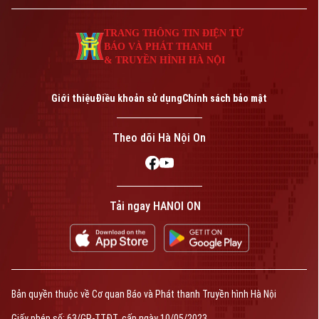
TRANG THÔNG TIN ĐIỆN TỬ
BÁO VÀ PHÁT THANH
& TRUYỀN HÌNH HÀ NỘI
Giới thiệu
Điều khoản sử dụng
Chính sách bảo mật
Theo dõi Hà Nội On
Tải ngay HANOI ON
Bản quyền thuộc về Cơ quan Báo và Phát thanh Truyền hình Hà Nội
Giấy phép số: 63/GP-TTĐT, cấp ngày 10/05/2023