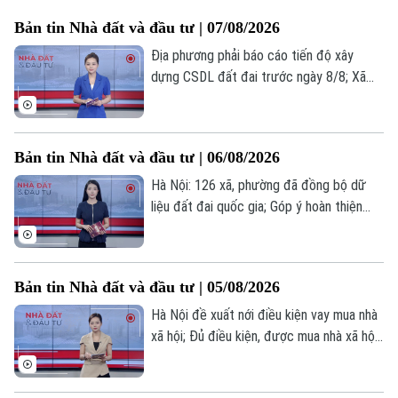
Bản tin Nhà đất và đầu tư | 07/08/2026
Địa phương phải báo cáo tiến độ xây
dựng CSDL đất đai trước ngày 8/8; Xã
Phúc Thịnh được giao hơn 6 ha đất xây
dựng dự án NƠXH; Chung cư Hà Nội hạ
nhiệt, nhiều chủ nhà chấp nhận cắt lỗ... là
Bản tin Nhà đất và đầu tư | 06/08/2026
một số nội dung đáng chú ý trong Bản tin
hôm nay.
Hà Nội: 126 xã, phường đã đồng bộ dữ
liệu đất đai quốc gia; Góp ý hoàn thiện
Luật Kinh doanh bất động sản; Nghị quyết
21 sẽ "hồi sinh" nhiều dự án bất động
sản... là một số nội dung đáng chú ý trong
Bản tin Nhà đất và đầu tư | 05/08/2026
Bản tin hôm nay.
Hà Nội đề xuất nới điều kiện vay mua nhà
xã hội; Đủ điều kiện, được mua nhà xã hội
ngoài tỉnh; Phường Giảng Võ có 3 khu
chung cư cũ cần gấp rút cải tạo... là một