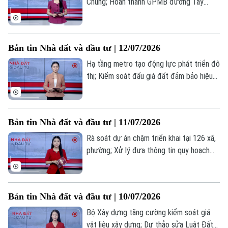
Chung; Hoàn thành GPMB đường Tây
Thăng Long đoạn qua phường Đông Ngạc;
Sử dụng nền tảng ‘thửa đất số’ làm sạch
dữ liệu đất đai... là một số nội dung đáng
Bản tin Nhà đất và đầu tư | 12/07/2026
chú ý trong Bản tin hôm nay.
Hạ tầng metro tạo động lực phát triển đô
thị; Kiểm soát đấu giá đất đảm bảo hiệu
quả sử dụng đất; Hoàn thiện chính sách
để cân bằng thị trường nhà ở... là một số
nội dung đáng chú ý trong Bản tin hôm
Bản tin Nhà đất và đầu tư | 11/07/2026
nay.
Rà soát dự án chậm triển khai tại 126 xã,
phường; Xử lý đưa thông tin quy hoạch
sai trên mạng xã hội; Phường Văn Miếu -
Quốc Tử Giám tập huấn “làm sạch” dữ liệu
đất đai... là một số nội dung đáng chú ý
Bản tin Nhà đất và đầu tư | 10/07/2026
trong Bản tin hôm nay.
Bộ Xây dựng tăng cường kiểm soát giá
vật liệu xây dựng; Dự thảo sửa Luật Đất