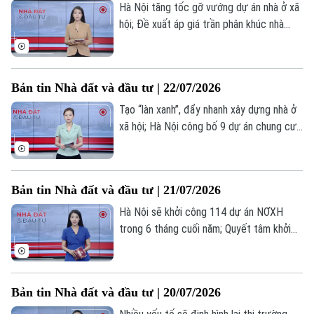
Hà Nội tăng tốc gỡ vướng dự án nhà ở xã
hội; Đề xuất áp giá trần phân khúc nhà
thương mại giá phù hợp; Đề xuất hỗ trợ
nhà ở cho người có công, thân nhân liệt
sĩ... là một số nội dung đáng chú ý trong
Bản tin Nhà đất và đầu tư | 22/07/2026
Bản tin hôm nay.
Tạo “làn xanh”, đẩy nhanh xây dựng nhà ở
xã hội; Hà Nội công bố 9 dự án chung cư
cũ sắp khởi công; Hoàn thiện quy định để
ngăn đầu cơ, thao túng thị trường BĐS...
là một số nội dung đáng chú ý trong Bản
Bản tin Nhà đất và đầu tư | 21/07/2026
tin hôm nay.
Hà Nội sẽ khởi công 114 dự án NƠXH
trong 6 tháng cuối năm; Quyết tâm khởi
công dự án đủ điều kiện sau rà soát trong
tháng 8; Nghiên cứu khung giá hợp lý phát
triển nhà cho thuê... là một số nội dung
Bản tin Nhà đất và đầu tư | 20/07/2026
đáng chú ý trong Bản tin hôm nay.