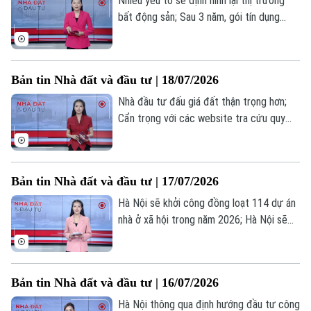
Nhiều yếu tố sẽ định hình lại thị trường
bất động sản; Sau 3 năm, gói tín dụng
145.000 tỷ đồng mới giải ngân được 8,5%;
Xử lý nghiêm cán bộ gây phiền hà trong
giải quyết hồ sơ đất đai... là một số nội
Bản tin Nhà đất và đầu tư | 18/07/2026
dung đáng chú ý trong Bản tin hôm nay.
Nhà đầu tư đấu giá đất thận trọng hơn;
Cẩn trọng với các website tra cứu quy
hoạch; Công ty CP Xavinco nộp hơn 9.000
tỷ đồng tiền sử dụng đất... là một số nội
dung đáng chú ý trong bản tin hôm nay.
Bản tin Nhà đất và đầu tư | 17/07/2026
Hà Nội sẽ khởi công đồng loạt 114 dự án
nhà ở xã hội trong năm 2026; Hà Nội sẽ
thu hồi hơn 3.000 ha đất tại xã Thư Lâm,
Phúc Thịnh; Tạo đồng thuận từ nhân dân,
Liên hệ đường dây nóng (bấm để gọi)
đẩy nhanh GPMP các dự án trọng điểm...
Bản tin Nhà đất và đầu tư | 16/07/2026
Tòa soạn
Tòa soạn
là một số nội dung đáng chú ý trong Bản
tin hôm nay.
Hà Nội thông qua định hướng đầu tư công
0865.116.699 (hotline)
0865.116.699