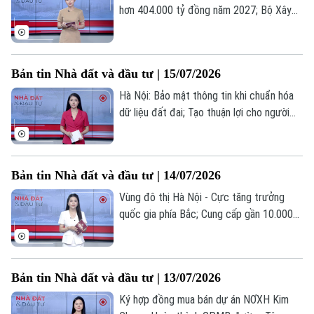
hơn 404.000 tỷ đồng năm 2027; Bộ Xây
dựng đặt mục tiêu đưa nhà ở giá phù hợp
tiệm cận 40 - 50 triệu đồng/m2; Tập
trung nguồn lực, hoàn thành cơ sở dữ liệu
Bản tin Nhà đất và đầu tư | 15/07/2026
đất đai đúng hạn... là một số nội dung
đáng chú ý trong Bản tin hôm nay.
Hà Nội: Bảo mật thông tin khi chuẩn hóa
dữ liệu đất đai; Tạo thuận lợi cho người
dân nộp hồ sơ mua NƠXH; Lãi suất tăng
cao, thanh khoản bất động sản giảm... là
một số nội dung đáng chú ý trong Bản tin
Bản tin Nhà đất và đầu tư | 14/07/2026
hôm nay.
Vùng đô thị Hà Nội - Cực tăng trưởng
quốc gia phía Bắc; Cung cấp gần 10.000
tài khoản để đồng bộ dữ liệu đất đai; Đề
xuất quyền sở hữu lâu dài với chung cư...
là một số nội dung đáng chú ý trong Bản
Bản tin Nhà đất và đầu tư | 13/07/2026
tin hôm nay.
Ký hợp đồng mua bán dự án NƠXH Kim