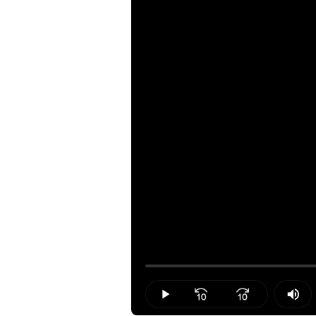
Loaded
:
0.00%
Play
Mut