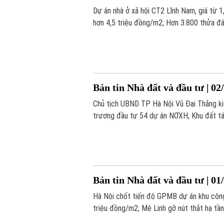
Dự án nhà ở xã hội CT2 Lĩnh Nam, giá từ 1
hơn 4,5 triệu đồng/m2; Hơn 3.800 thửa đất
ý trong Bản tin hôm nay.
Bản tin Nhà đất và đầu tư | 02
Chủ tịch UBND TP Hà Nội Vũ Đại Thắng ki
trương đầu tư 54 dự án NƠXH; Khu đất tá
dựng... là một số nội dung đáng chú ý tron
Bản tin Nhà đất và đầu tư | 01
Hà Nội chốt tiến độ GPMB dự án khu công 
triệu đồng/m2; Mê Linh gỡ nút thắt hạ tần
trong bản tin hôm nay.