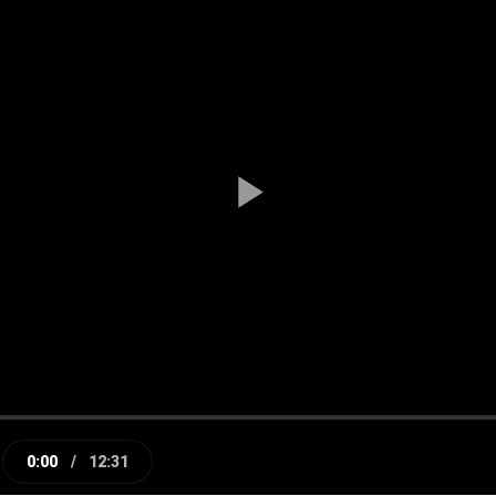
Play
Video
0:00
/
12:31
e
Current
Duration