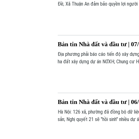
Đề; Xã Thuận An đảm bảo quyền lợi người 
tin hôm nay.
Bản tin Nhà đất và đầu tư | 07
Địa phương phải báo cáo tiến độ xây dựn
ha đất xây dựng dự án NƠXH; Chung cư Hà N
dung đáng chú ý trong Bản tin hôm nay.
Bản tin Nhà đất và đầu tư | 06
Hà Nội: 126 xã, phường đã đồng bộ dữ liệ
sản; Nghị quyết 21 sẽ "hồi sinh" nhiều dự 
hôm nay.