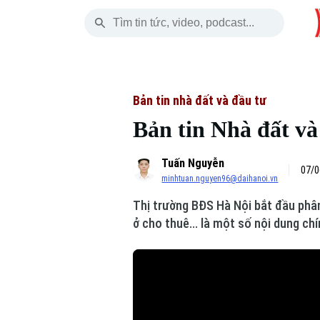
Chủ Nhật
THỜI SỰ
HÀ NỘI
THẾ GIỚI
09 Tháng 08, 2026
Hà Nội
Nhịp sống Hà Nộ
Tin tức
Bản tin nhà đất và đầu tư
Bản tin Nhà đất và
Chính trị
Người Hà Nội
Quân s
Tuấn Nguyễn
Xã hội
Khoảnh khắc Hà 
Hồ sơ
07/0
minhtuan.nguyen96@daihanoi.vn
An ninh trật tự
Ẩm thực
Người V
Thị trường BĐS Hà Nội bắt đầu phân
ở cho thuê... là một số nội dung ch
Công nghệ
Skip Ad