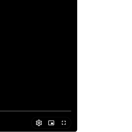
Picture-
Fullscreen
in-