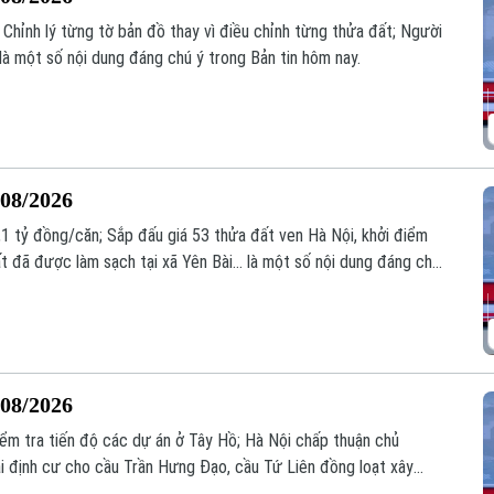
; Chỉnh lý từng tờ bản đồ thay vì điều chỉnh từng thửa đất; Người
. là một số nội dung đáng chú ý trong Bản tin hôm nay.
/08/2026
,1 tỷ đồng/căn; Sắp đấu giá 53 thửa đất ven Hà Nội, khởi điểm
 đã được làm sạch tại xã Yên Bài... là một số nội dung đáng chú
/08/2026
ểm tra tiến độ các dự án ở Tây Hồ; Hà Nội chấp thuận chủ
i định cư cho cầu Trần Hưng Đạo, cầu Tứ Liên đồng loạt xây
g Bản tin hôm nay.