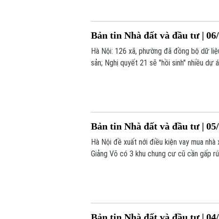
Bản tin Nhà đất và đầu tư | 06
Hà Nội: 126 xã, phường đã đồng bộ dữ liệ
sản; Nghị quyết 21 sẽ "hồi sinh" nhiều dự 
hôm nay.
Bản tin Nhà đất và đầu tư | 05
Hà Nội đề xuất nới điều kiện vay mua nhà 
Giảng Võ có 3 khu chung cư cũ cần gấp rút
Bản tin Nhà đất và đầu tư | 04