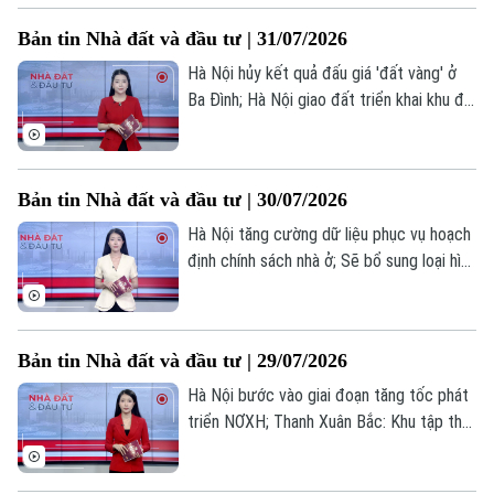
Người Việt 4 phương
Tài chính Ngân hàng
nguồn lực đất đai... là một số nội dung
Đầu tư
Bản tin Nhà đất và đầu tư | 31/07/2026
Ô tô
đáng chú ý trong bản tin hôm nay.
Giáo dục
Doanh nghiệp
Hà Nội hủy kết quả đấu giá 'đất vàng' ở
Căn hộ
Tàu
Ba Đình; Hà Nội giao đất triển khai khu đô
Tin tức
Văn hóa
thị đa mục tiêu; Hà Nội tăng tốc phát
Đất đai
Xe máy
triển nhà ở xã hội... là một số nội dung
Tuyển sinh
Tin tức
Sức khỏe
đáng chú ý trong Bản tin hôm nay.
Kinh nghiệm
Thị trường
Bản tin Nhà đất và đầu tư | 30/07/2026
Hướng nghiệp
Làng nghề
Y tế
Thể thao
Hà Nội tăng cường dữ liệu phục vụ hoạch
Đánh giá
định chính sách nhà ở; Sẽ bổ sung loại hình
Di tích
Dinh dưỡng
chung cư có thời hạn; Khu tập thể 3 tầng
Bóng đá
Giải trí
phường Hà Đông sẽ sớm được cải tạo... là
Tư vấn sức khỏe
một số nội dung đáng chú ý trong Bản tin
Quần vợt
Tin tức
Đã phát sóng
Bản tin Nhà đất và đầu tư | 29/07/2026
hôm nay.
Golf
Hà Nội bước vào giai đoạn tăng tốc phát
Sao
triển NƠXH; Thanh Xuân Bắc: Khu tập thể
cũ trước áp lực đô thị hóa; Xã Kim Anh
Điện ảnh
tăng tốc làm sạch dữ liệu đất đai... là một