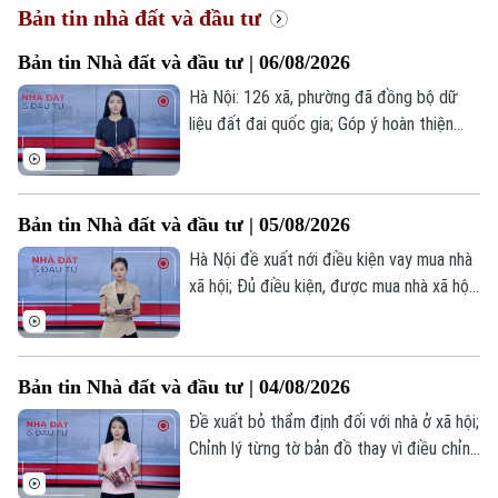
Bản tin nhà đất và đầu tư
Bản tin Nhà đất và đầu tư | 06/08/2026
Hà Nội: 126 xã, phường đã đồng bộ dữ
liệu đất đai quốc gia; Góp ý hoàn thiện
Luật Kinh doanh bất động sản; Nghị quyết
21 sẽ "hồi sinh" nhiều dự án bất động
sản... là một số nội dung đáng chú ý trong
Bản tin Nhà đất và đầu tư | 05/08/2026
Bản tin hôm nay.
Hà Nội đề xuất nới điều kiện vay mua nhà
xã hội; Đủ điều kiện, được mua nhà xã hội
ngoài tỉnh; Phường Giảng Võ có 3 khu
chung cư cũ cần gấp rút cải tạo... là một
số nội dung đáng chú ý trong Bản tin hôm
Bản tin Nhà đất và đầu tư | 04/08/2026
nay.
Đề xuất bỏ thẩm định đối với nhà ở xã hội;
Chỉnh lý từng tờ bản đồ thay vì điều chỉnh
từng thửa đất; Người mua nhà đối mặt với