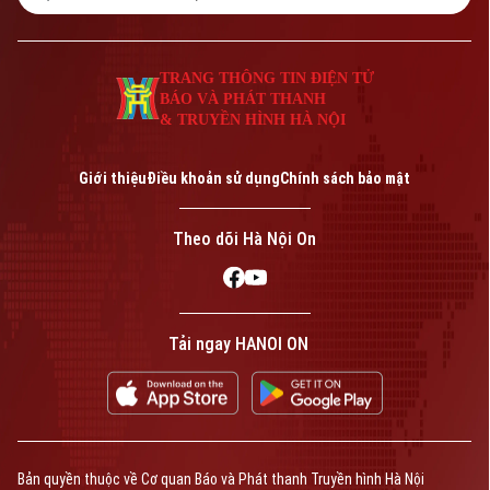
TRANG THÔNG TIN ĐIỆN TỬ
BÁO VÀ PHÁT THANH
& TRUYỀN HÌNH HÀ NỘI
Giới thiệu
Điều khoản sử dụng
Chính sách bảo mật
Theo dõi Hà Nội On
Tải ngay HANOI ON
Bản quyền thuộc về Cơ quan Báo và Phát thanh Truyền hình Hà Nội