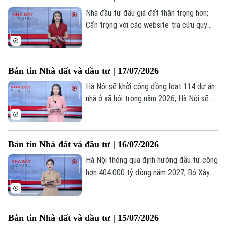
Nhà đầu tư đấu giá đất thận trọng hơn;
Cẩn trọng với các website tra cứu quy
hoạch; Công ty CP Xavinco nộp hơn 9.000
tỷ đồng tiền sử dụng đất... là một số nội
dung đáng chú ý trong bản tin hôm nay.
Bản tin Nhà đất và đầu tư | 17/07/2026
Hà Nội sẽ khởi công đồng loạt 114 dự án
nhà ở xã hội trong năm 2026; Hà Nội sẽ
thu hồi hơn 3.000 ha đất tại xã Thư Lâm,
Phúc Thịnh; Tạo đồng thuận từ nhân dân,
đẩy nhanh GPMP các dự án trọng điểm...
Bản tin Nhà đất và đầu tư | 16/07/2026
là một số nội dung đáng chú ý trong Bản
tin hôm nay.
Hà Nội thông qua định hướng đầu tư công
hơn 404.000 tỷ đồng năm 2027; Bộ Xây
dựng đặt mục tiêu đưa nhà ở giá phù hợp
tiệm cận 40 - 50 triệu đồng/m2; Tập
Liên hệ đường dây nóng (bấm để gọi)
trung nguồn lực, hoàn thành cơ sở dữ liệu
Tòa soạn
Tòa soạn
Bản tin Nhà đất và đầu tư | 15/07/2026
đất đai đúng hạn... là một số nội dung