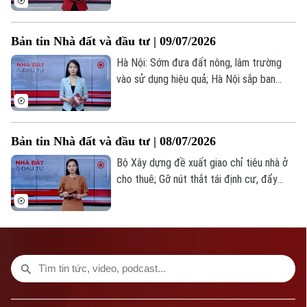
phép số: Số 63/GP-TTDT, cấp ngày 10/05/2023
Thị trường nhà trong ngõ ảm đạm... là một
TRANG THÔNG TIN ĐIỆN TỬ
số nội dung đáng chú ý trong Bản tin hôm
Bản tin Nhà đất và đầu tư | 09/07/2026
nay.
CỦA CƠ QUAN BÁO VÀ PHÁT THANH TRUYỀN HÌNH HÀ NỘI
Hà Nội: Sớm đưa đất nông, lâm trường
Số 3-5 Huỳnh Thúc Kháng-Phường Láng-Hà Nội
vào sử dụng hiệu quả; Hà Nội sắp ban
hành khung giá cho thuê nhà ở; Hà Nội sắp
Giám đốc: VŨ MINH TUẤN
có thêm hơn 2.000 căn nhà ở xã hội... là
Phó Giám đốc: Nguyễn Kim Khiêm, Nguyễn Minh Đức, Nguyễn Thành Lợi
một số nội dung đáng chú ý trong Bản tin
Bản tin Nhà đất và đầu tư | 08/07/2026
hôm nay.
Bộ Xây dựng đề xuất giao chỉ tiêu nhà ở
cho thuê; Gỡ nút thắt tái định cư, đẩy
nhanh tiến độ đường Tây Thăng Long;
Vinhomes sắp mở bán hàng trăm căn nhà
ở thấp tầng... là một số nội dung đáng chú
ý trong Bản tin hôm nay.