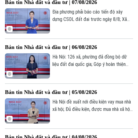
Bản tin Nhà đất và đầu tư | 07/08/2026
Địa phương phải báo cáo tiến độ xây
dựng CSDL đất đai trước ngày 8/8; Xã
Phúc Thịnh được giao hơn 6 ha đất xây
dựng dự án NƠXH; Chung cư Hà Nội hạ
nhiệt, nhiều chủ nhà chấp nhận cắt lỗ... là
Bản tin Nhà đất và đầu tư | 06/08/2026
một số nội dung đáng chú ý trong Bản tin
hôm nay.
Hà Nội: 126 xã, phường đã đồng bộ dữ
liệu đất đai quốc gia; Góp ý hoàn thiện
Luật Kinh doanh bất động sản; Nghị quyết
21 sẽ "hồi sinh" nhiều dự án bất động
sản... là một số nội dung đáng chú ý trong
Bản tin Nhà đất và đầu tư | 05/08/2026
Bản tin hôm nay.
Hà Nội đề xuất nới điều kiện vay mua nhà
xã hội; Đủ điều kiện, được mua nhà xã hội
ngoài tỉnh; Phường Giảng Võ có 3 khu
chung cư cũ cần gấp rút cải tạo... là một
số nội dung đáng chú ý trong Bản tin hôm
Bản tin Nhà đất và đầu tư | 04/08/2026