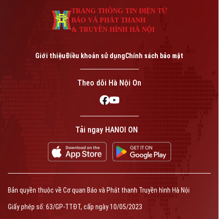
TRANG THÔNG TIN ĐIỆN TỬ
BÁO VÀ PHÁT THANH
& TRUYỀN HÌNH HÀ NỘI
Giới thiệu
Điều khoản sử dụng
Chính sách bảo mật
Theo dõi Hà Nội On
Tải ngay HANOI ON
Bản quyền thuộc về Cơ quan Báo và Phát thanh Truyền hình Hà Nội
Giấy phép số: 63/GP-TTĐT, cấp ngày 10/05/2023