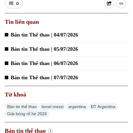
0
Tin liên quan
Bản tin Thể thao | 04/07/2026
Bản tin Thể thao | 05/07/2026
Bản tin Thể thao | 06/07/2026
Bản tin Thể thao | 07/07/2026
Chuyên mục
Thời sự
Từ khoá
Hà Nội
Bản tin thể thao
lionel messi
argentina
ĐT Argentina
Hà Nội
Giải bóng rổ hè 2026
Chính trị
Nhịp sống Hà Nội
Thế giới
Bản tin thể thao