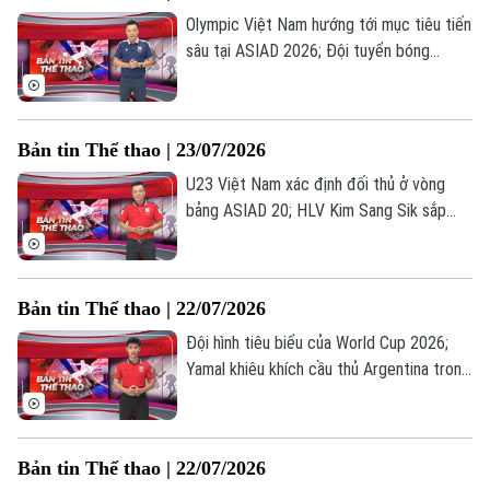
nay.
Olympic Việt Nam hướng tới mục tiêu tiến
sâu tại ASIAD 2026; Đội tuyển bóng
chuyền nữ điều chỉnh kế hoạch chuẩn bị
cho ASIAD 20; Nâng cao năng lực tổ
chức sự kiện thể thao trong kỷ nguyên
Bản tin Thể thao | 23/07/2026
số... là những thông tin đáng chú ý trong
Bản tin Thể thao hôm nay.
U23 Việt Nam xác định đối thủ ở vòng
bảng ASIAD 20; HLV Kim Sang Sik sắp
phá kỷ lục của bóng đá Việt Nam; Rodri
nghỉ thi đấu dài hạn vì chấn thương... là
những thông tin đáng chú ý trong Bản tin
Bản tin Thể thao | 22/07/2026
Thể thao hôm nay.
Đội hình tiêu biểu của World Cup 2026;
Yamal khiêu khích cầu thủ Argentina trong
lễ diễu hành; Ferran Torres được vinh
danh ở Barcelona... là những thông tin
đáng chú ý trong Bản tin Thể thao hôm
Bản quyền thuộc về Cơ quan Báo và Phát thanh Truyền hình Hà Nội Giấy
Bản tin Thể thao | 22/07/2026
nay.
phép số: Số 63/GP-TTDT, cấp ngày 10/05/2023