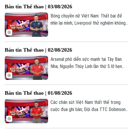
lọc lực lượng... là những thông tin đáng
Tư vấn sức khỏe
Bản tin Thể thao | 03/08/2026
Quần vợt
chú ý trong Bản tin Thể thao hôm nay.
Tin tức
Đã phát sóng
Bóng chuyền nữ Việt Nam: Thất bại để
Golf
nhìn lại mình; Liverpool thử nghiệm không
Sao
thành công trước Leeds United;
Điện ảnh
Barcelona ra giá bán Ferran Torres cho
PSG;... là những thông tin đáng chú ý
Bản tin Thể thao | 02/08/2026
Thời trang
trong Bản tin Thể thao hôm nay.
Arsenal phô diễn sức mạnh tại Tây Ban
Âm nhạc
Nha; Nguyễn Thùy Linh lần thứ 5 lỡ hẹn
chức vô địch Super 300; Đội tuyển Việt
Nam cần vượt qua áp lực... là những thông
tin đáng chú ý trong Bản tin Thể thao
Bản tin Thể thao | 01/08/2026
hôm nay.
Các chân sút Việt Nam thất thế trong
cuộc đua ghi bàn; Đội đua TTC Dobinsons
Wolver sẵn sàng chinh phục AXCR 2026;
Chelsea nhận tin vui từ Mykhailo Mudryk...
là những thông tin đáng chú ý trong Bản