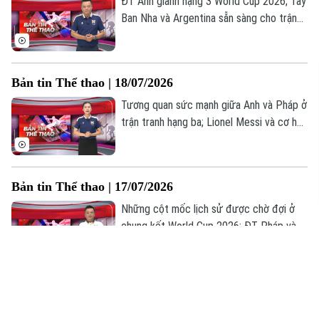
ĐT Anh giành hạng 3 World Cup 2026; Tây
Ban Nha và Argentina sẵn sàng cho trận
chung kết; Đấu giá trái bóng "Bàn tay của
Chúa"... là những thông tin đáng chú ý
trong Bản tin Thể thao hôm nay.
Bản tin Thể thao | 18/07/2026
Tương quan sức mạnh giữa Anh và Pháp ở
trận tranh hạng ba; Lionel Messi và cơ hội
củng cố vị thế cầu thủ vĩ đại nhất mọi thời
đại; Ươm mầm vàng cho thể dục dụng cụ
Việt Nam... là những thông tin đáng chú ý
Bản tin Thể thao | 17/07/2026
trong Bản tin Thể thao hôm nay.
Những cột mốc lịch sử được chờ đợi ở
chung kết World Cup 2026; ĐT Pháp và
Anh hướng tới trận tranh hạng 3; ĐT Việt
Nam trở về sân nhà Mỹ Đình ở ASEAN
Cup 2026;... là những thông tin đáng chú ý
Bản tin Thể thao | 16/07/2026
trong Bản tin Thể thao hôm nay.
Messi giúp Argentina vào chung kết