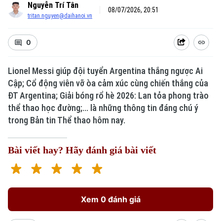
Nguyễn Trí Tân
08/07/2026, 20:51
tritan.nguyen@daihanoi.vn
0
Lionel Messi giúp đội tuyển Argentina thắng ngược Ai
Xu hướng
Cập; Cổ động viên vỡ òa cảm xúc cùng chiến thắng của
ĐT Argentina; Giải bóng rổ hè 2026: Lan tỏa phong trào
thể thao học đường;... là những thông tin đáng chú ý
trong Bản tin Thể thao hôm nay.
Bài viết hay? Hãy đánh giá bài viết
Xem 0 đánh giá