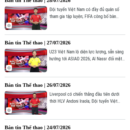
Bản tin Thể thao | 28/07/2026
Thể thao hôm nay.
Đội tuyển Việt Nam có đầy đủ quân số
tham gia tập luyện; FIFA công bố bàn
thắng đẹp nhất World Cup 2026; Ngoại
hạng Anh áp dụng luật mới từ mùa giải
2026/2027... là những thông tin đáng chú
Bản tin Thể thao | 27/07/2026
ý trong Bản tin Thể thao hôm nay.
U23 Việt Nam lộ diện lực lượng, sẵn sàng
hướng tới ASIAD 2026; Al Nassr đối mặt
khủng hoảng tài chính nghiêm trọng; Anh
mất suất đặc cách dự Euro 2028 dù là
Liên hệ đường dây nóng (bấm để gọi)
chủ nhà... là những thông tin đáng chú ý
Bản tin Thể thao | 26/07/2026
Tòa soạn
Tòa soạn
trong Bản tin Thể thao hôm nay.
Liverpool có chiến thắng đầu tiên dưới
0865.116.699 (hotline)
0865.116.699
thời HLV Andoni Iraola; Đội tuyển Việt
Nam chuẩn bị cho trận đấu với Singapore;
U21 Sông Lam Nghệ An - "Vườn ươm" cho
bóng đá Việt Nam... là những thông tin
Bản tin Thể thao | 24/07/2026
đáng chú ý trong Bản tin Thể thao hôm