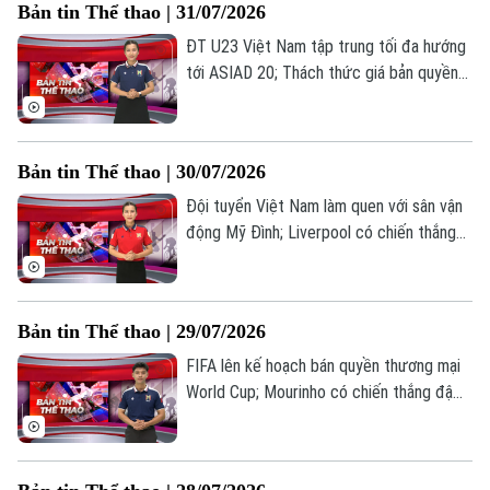
Bản tin Thể thao | 31/07/2026
tin Thể thao hôm nay.
ĐT U23 Việt Nam tập trung tối đa hướng
tới ASIAD 20; Thách thức giá bản quyền
FIFA ASEAN Cup tại Việt Nam; Real
Madrid gặp khó trong việc gia hạn hợp
Theo dõi Hà Nội On
đồng với Vinicius... là những thông tin
Bản tin Thể thao | 30/07/2026
đáng chú ý trong Bản tin Thể thao hôm
nay.
Đội tuyển Việt Nam làm quen với sân vận
động Mỹ Đình; Liverpool có chiến thắng
thứ hai dưới thời HLV Andoni Iraola; Thủ
môn Mauel Neuer xác nhận kế hoạch giải
nghệ... là những thông tin đáng chú ý
Bản tin Thể thao | 29/07/2026
trong Bản tin Thể thao hôm nay.
FIFA lên kế hoạch bán quyền thương mại
World Cup; Mourinho có chiến thắng đậm
đầu tiên cùng Real Madrid; ĐT Việt Nam
sẵn sàng cho trận tiếp đón Singapore... là
những thông tin đáng chú ý trong Bản tin