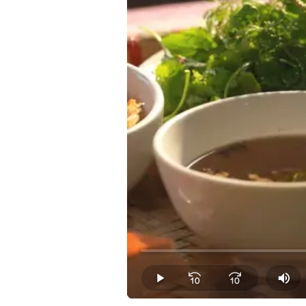
Loaded
:
0.00%
Play
Mut