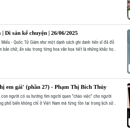
ệ thuật.
| Di sản kể chuyện | 26/06/2025
n Miếu - Quốc Tử Giám như một danh sách ghi danh tiến sĩ đã đỗ
n bản chữ, ẩn sâu trong từng hoa văn họa tiết là những khắc họa
chị em gái' (phần 27) - Phạm Thị Bích Thủy
c con người có xu hướng tìm người quen "chào việc" cho người
ng phổ biến không chỉ ở Việt Nam mà từng tồn tại trong lịch sử
 hóa xã hội, công việc thường lựa chọn người có năng lực thay vì