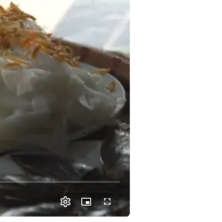
Picture-
Fullscreen
in-