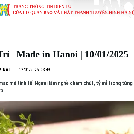
TRANG THÔNG TIN ĐIỆN TỬ
CỦA CƠ QUAN BÁO VÀ PHÁT THANH TRUYỀN HÌNH HÀ NỘ
KINH TẾ
NHÀ ĐẤT
TÀU VÀ XE
GIÁO DỤC
VĂN HÓA
SỨC KHỎ
i
Tin tức
Tin tức
Ô tô
Tin tức
Tin tức
Y tế
ì | Made in Hanoi | 10/01/2025
ự
Cafe sáng
Đầu tư
Tàu
Tuyển sinh
Làng nghề
Dinh dư
Nội
Tài chính Ngân hàng
Căn hộ
Xe máy
Hướng nghiệp
Di tích
Tư vấn 
à Nội
12/01/2025, 03:49
mạc mà tinh tế. Người làm nghề chăm chút, tỷ mỉ trong từng
iệt 4 phương
Doanh nghiệp
Đất đai
Thị trường
xa.
Kinh nghiệm
Đánh giá