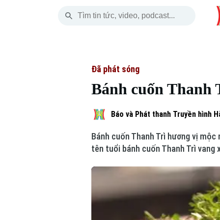
Chủ Nhật
THỜI SỰ
HÀ NỘI
THẾ GIỚI
09 Tháng 08, 2026
Hà Nội
Nhịp sống Hà Nộ
Tin tức
Đã phát sóng
Bánh cuốn Thanh Tr
Chính trị
Người Hà Nội
Quân s
Xã hội
Khoảnh khắc Hà 
Hồ sơ
Báo và Phát thanh Truyền hình H
Bánh cuốn Thanh Trì hương vị mộc 
An ninh trật tự
Ẩm thực
Người V
tên tuổi bánh cuốn Thanh Trì vang 
Công nghệ
Skip Ad