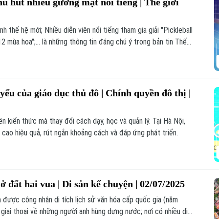
hu hút nhiều gương mặt nổi tiếng | Thế giới
h thế hệ mới; Nhiều diễn viên nổi tiếng tham gia giải "Pickleball
2 mùa hoa";... là những thông tin đáng chú ý trong bản tin Thế
ếu của giáo dục thủ đô | Chính quyền đô thị |
ền kiến thức mà thay đổi cách dạy, học và quản lý. Tại Hà Nội,
 cao hiệu quả, rút ngắn khoảng cách và đáp ứng phát triển.
 đất hai vua | Di sản kể chuyện | 02/07/2025
 được công nhận di tích lịch sử văn hóa cấp quốc gia (năm
ới giai thoại về những người anh hùng dựng nước; nơi có nhiều di