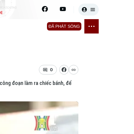
I
E
THỂ THAO
GIẢI TRÍ
ĐÃ PHÁT SÓNG
Bóng đá
Tin tức
ỡng
Quần vợt
Sao
sức khỏe
Golf
Điện ảnh
0
 công đoạn làm ra chiếc bánh, để
Thời trang
Âm nhạc