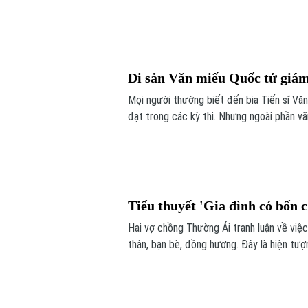
tích chứa đựng nhiều giá trị kiến trúc, ngh
Di sản Văn miếu Quốc tử giám 
Mọi người thường biết đến bia Tiến sĩ Vă
đạt trong các kỳ thi. Nhưng ngoài phần vă
về văn hóa thẩm mỹ của người xưa.
Tiểu thuyết 'Gia đình có bốn 
Hai vợ chồng Thường Ái tranh luận về việ
thân, bạn bè, đồng hương. Đây là hiện tượ
các nền văn minh. Tuy nhiên, theo đà tiến
dựa vào quan hệ hay huyết thống.