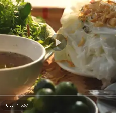
Play
Video
0:00
/
5:57
e
Current
Duration