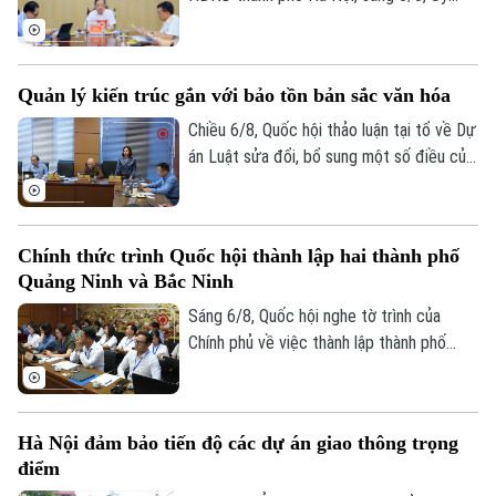
Giám đốc: VŨ MINH TUẤN
viên Thường trực, Trưởng Ban Đô thị
HĐND thành phố Trần Hợp Dũng đã tiếp
Phó Giám đốc: Nguyễn Kim Khiêm, Nguyễn Minh Đức, Nguyễn Thành Lợi
công dân định kỳ.
Quản lý kiến trúc gắn với bảo tồn bản sắc văn hóa
Chiều 6/8, Quốc hội thảo luận tại tổ về Dự
án Luật sửa đổi, bổ sung một số điều của
Luật Kiến trúc. Nhiều đại biểu đồng tình,
dự thảo Luật đã tập trung đổi mới công
tác quản lý hành nghề kiến trúc theo
Chính thức trình Quốc hội thành lập hai thành phố
hướng cắt giảm thủ tục hành chính,
Quảng Ninh và Bắc Ninh
chuyển mạnh từ tiền kiểm sang hậu kiểm
và đẩy mạnh chuyển đổi số.
Sáng 6/8, Quốc hội nghe tờ trình của
Chính phủ về việc thành lập thành phố
Quảng Ninh và thành phố Bắc Ninh.
Hà Nội đảm bảo tiến độ các dự án giao thông trọng
điểm