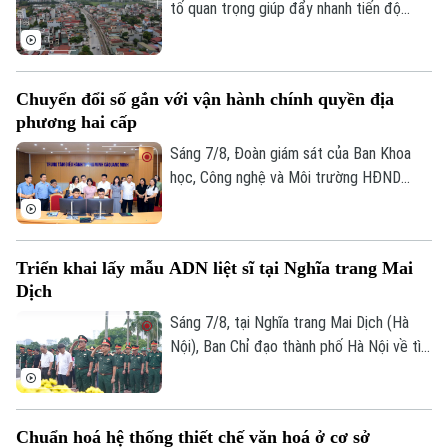
sản, mở ra một không gian văn hóa, nghệ
tố quan trọng giúp đẩy nhanh tiến độ
thuật và du lịch mới.
GPMB dự án Trục không gian Quốc lộ 1A,
thời gian qua, xã Thượng Phúc đã tập
trung đồng loạt nhiều giải pháp. Nhờ đó,
Chuyển đổi số gắn với vận hành chính quyền địa
nhiều người dân và doanh nghiệp đã sớm
phương hai cấp
đồng thuận, bàn giao đất để thực hiện
siêu dự án 162.000 tỷ đồng này.
Sáng 7/8, Đoàn giám sát của Ban Khoa
học, Công nghệ và Môi trường HĐND
thành phố Hà Nội giám sát tình hình thực
hiện công tác chuyển đổi số trên địa bàn
xã Quang Minh giai đoạn 2025-2026.
Triển khai lấy mẫu ADN liệt sĩ tại Nghĩa trang Mai
Dịch
Sáng 7/8, tại Nghĩa trang Mai Dịch (Hà
Nội), Ban Chỉ đạo thành phố Hà Nội về tìm
kiếm, quy tập và xác định danh tính hài
cốt liệt sĩ trang trọng tổ chức Lễ dâng
hương tưởng niệm và chính thức triển
Chuẩn hoá hệ thống thiết chế văn hoá ở cơ sở
khai công tác lấy mẫu hài cốt liệt sĩ chưa