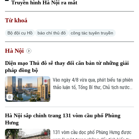
Truyền hình Hà Nội ra mắt
Từ khoá
Bộ đội cụ Hồ
báo chí thủ đô
công tác tuyên truyền
Xu hướng
Hà Nội
Diện mạo Thủ đô sẽ thay đổi căn bản từ những giải
pháp đồng bộ
Vào ngày 4/8 vừa qua, phát biểu tại phiên
thảo luận tổ, Tổng Bí thư, Chủ tịch nước
Tô Lâm, đại biểu Quốc hội Đoàn Hà Nội,
đánh giá cao những chuyển biến của Thủ
đô và cho rằng, chỉ hai năm nữa, diện mạo
Hà Nội sắp chỉnh trang 131 vòm cầu phố Phùng
Hà Nội sẽ thay đổi rất căn bản khi những
Hưng
định hướng lớn trong Quy hoạch Thủ đô
tầm nhìn 100 năm từng bước được hiện
131 vòm cầu dọc phố Phùng Hưng được