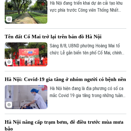
Hà Nội đang triển khai dự án cải tạo khu
vực phía trước Công viên Thống Nhất
trên phố Trần Nhân Tông, với điểm nhấn là
xây dựng quảng trường kết hợp phố đi
bộ, góp phần hoàn thiện không gian công
Tên đất Cổ Mai trở lại trên bản đồ Hà Nội
cộng tại khu vực trung tâm Thủ đô.
Sáng 8/8, UBND phường Hoàng Mai tổ
chức Lễ gắn biển tên phố Cổ Mai, chính
thức đưa một địa danh gắn với lịch sử,
văn hóa vùng đất Kẻ Mơ xưa vào hệ
thống đường phố của Thủ đô. Đây là hoạt
Hà Nội: Covid-19 gia tăng ở nhóm người có bệnh nền
động chào mừng kỷ niệm 81 năm Cách
mạng Tháng Tám thành công và Quốc
Hà Nội hiện đang là địa phương có số ca
khánh 2/9.
mắc Covid 19 gia tăng trong những tuần
gần đây, chỉ tính riêng tuần cuối tháng 7
thành phố đã ghi nhận tới gần 270 ca mắc.
Hầu hết các ca bệnh đều tập trung ở
Hà Nội nâng cấp trạm bơm, đê điều trước mùa mưa
nhóm người cao tuổi, người có nhiều bệnh
bão
nền.