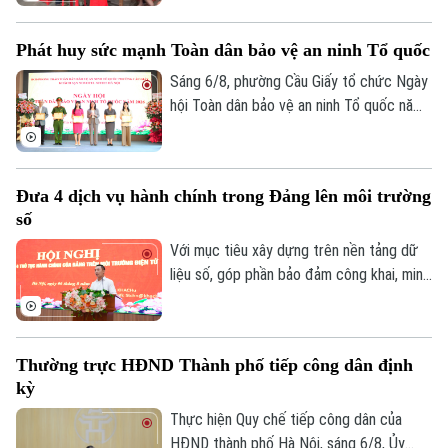
trương triển khai. Nhiều xã, phường đã
chủ động đổi mới cách làm để vừa bảo
Phát huy sức mạnh Toàn dân bảo vệ an ninh Tổ quốc
đảm tiến độ, vừa nâng cao chất lượng dữ
liệu. Tại phường Lĩnh Nam, nhiều giải pháp
Sáng 6/8, phường Cầu Giấy tổ chức Ngày
sáng tạo đang phát huy hiệu quả rõ nét.
hội Toàn dân bảo vệ an ninh Tổ quốc năm
2026 với sự tham dự của lãnh đạo thành
phố, lãnh đạo phường, lực lượng Công an,
đại diện các cơ quan, đơn vị, doanh
Đưa 4 dịch vụ hành chính trong Đảng lên môi trường
nghiệp và đông đảo nhân dân trên địa
số
bàn.
Với mục tiêu xây dựng trên nền tảng dữ
liệu số, góp phần bảo đảm công khai, minh
bạch và nâng cao hiệu quả điều hành, sáng
Bản quyền thuộc về Cơ quan Báo và Phát thanh Truyền hình Hà Nội Giấy
6/8, Đảng ủy UBND thành phố Hà Nội tổ
phép số: Số 63/GP-TTDT, cấp ngày 10/05/2023
chức hội nghị tập huấn sử dụng 4 thủ tục
TRANG THÔNG TIN ĐIỆN TỬ
Thường trực HĐND Thành phố tiếp công dân định
hành chính của Đảng lên môi trường điện
kỳ
tử cho các tổ chức cơ sở Đảng trực
CỦA CƠ QUAN BÁO VÀ PHÁT THANH TRUYỀN HÌNH HÀ NỘI
thuộc.
Thực hiện Quy chế tiếp công dân của
Số 3-5 Huỳnh Thúc Kháng-Phường Láng-Hà Nội
HĐND thành phố Hà Nội, sáng 6/8, Ủy