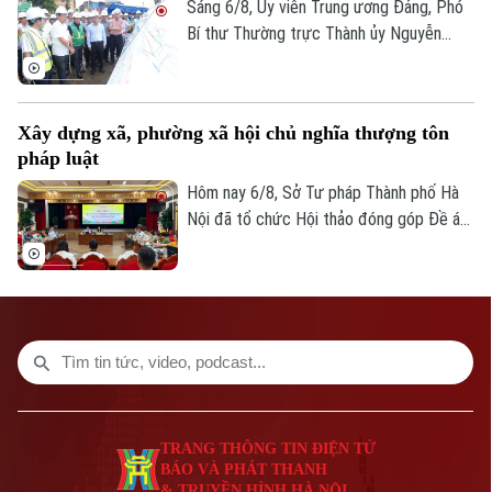
Sáng 6/8, Ủy viên Trung ương Đảng, Phó
Bí thư Thường trực Thành ủy Nguyễn
Trọng Đông, Trưởng Ban Chỉ đạo giải
phóng mặt bằng các dự án đầu tư trên
địa bàn thành phố Hà Nội, kiểm tra thực
Xây dựng xã, phường xã hội chủ nghĩa thượng tôn
địa một số hạng mục quan trọng.
pháp luật
Hôm nay 6/8, Sở Tư pháp Thành phố Hà
Nội đã tổ chức Hội thảo đóng góp Đề án
“Xây dựng văn hoá tuân thủ pháp luật
trong xây dựng xã, phường xã hội chủ
nghĩa trên địa bàn thành phố Hà Nội”.
TRANG THÔNG TIN ĐIỆN TỬ
BÁO VÀ PHÁT THANH
& TRUYỀN HÌNH HÀ NỘI