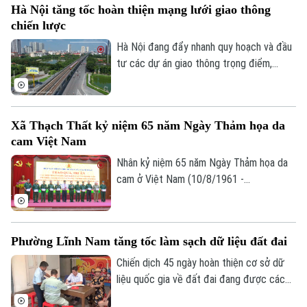
Hà Nội tăng tốc hoàn thiện mạng lưới giao thông
hướng giao thông công cộng - TOD. Đây
chiến lược
được xem là "chìa khóa" để kết nối giao
thông với quy hoạch đô thị, khai thác hiệu
Hà Nội đang đẩy nhanh quy hoạch và đầu
quả quỹ đất và từng bước hình thành
tư các dự án giao thông trọng điểm,
những không gian sống hiện đại, bền vững.
trong đó đặt mục tiêu khép kín 5 tuyến
đường vành đai vào năm 2027 và tiếp tục
nghiên cứu bổ sung nhiều tuyến đường
Xã Thạch Thất kỷ niệm 65 năm Ngày Thảm họa da
sắt đô thị, kỳ vọng sẽ tạo động lực phát
cam Việt Nam
triển kinh tế - xã hội và giải quyết bài toán
ùn tắc giao thông của Thủ đô.
Nhân kỷ niệm 65 năm Ngày Thảm họa da
cam ở Việt Nam (10/8/1961 -
10/8/2026), Hội Nạn nhân chất độc da
cam/dioxin xã Thạch Thất tổ chức lễ kỷ
niệm và trao quà cho các nạn nhân chất
Phường Lĩnh Nam tăng tốc làm sạch dữ liệu đất đai
độc da cam trên địa bàn.
Chiến dịch 45 ngày hoàn thiện cơ sở dữ
liệu quốc gia về đất đai đang được các
địa phương trên địa bàn Hà Nội khẩn