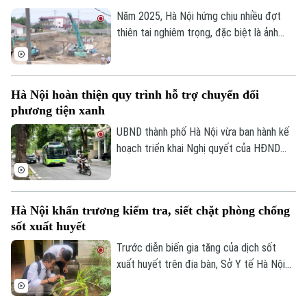
Năm 2025, Hà Nội hứng chịu nhiều đợt
thiên tai nghiêm trọng, đặc biệt là ảnh
hưởng của bão số 10, số 11 và mưa lũ lịch
sử. Trước những thiệt hại nặng nề, thành
phố Hà Nội đã thể hiện sự quan tâm đặc
Hà Nội hoàn thiện quy trình hỗ trợ chuyển đổi
biệt bằng việc đầu tư nâng cấp hệ thống
phương tiện xanh
đê điều và thủy lợi, đảm bảo an toàn
phòng chống thiên tai trong mùa mưa lũ
UBND thành phố Hà Nội vừa ban hành kế
2026.
hoạch triển khai Nghị quyết của HĐND
Thành phố về hỗ trợ chuyển đổi phương
tiện giao thông đường bộ từ nhiên liệu
hóa thạch sang năng lượng sạch, đồng
Hà Nội khẩn trương kiểm tra, siết chặt phòng chống
thời khuyến khích người dân sử dụng giao
sốt xuất huyết
thông công cộng.
Trước diễn biến gia tăng của dịch sốt
xuất huyết trên địa bàn, Sở Y tế Hà Nội
vừa ban hành công văn khẩn yêu cầu các
xã, phường tăng cường triển khai các biện