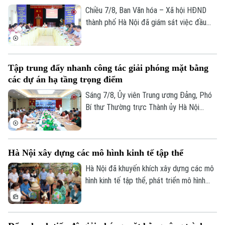
xác định được thông tin để phục vụ giám
Chiều 7/8, Ban Văn hóa – Xã hội HĐND
định ADN.
thành phố Hà Nội đã giám sát việc đầu
tư, khai thác các thiết chế văn hóa, thể
thao trên địa bàn phường Kiến Hưng.
Tập trung đẩy nhanh công tác giải phóng mặt bằng
các dự án hạ tầng trọng điểm
Liên hệ đường dây nóng (bấm để gọi)
Sáng 7/8, Ủy viên Trung ương Đảng, Phó
Tòa soạn
Tòa soạn
Bí thư Thường trực Thành ủy Hà Nội
Nguyễn Trọng Đông, Trưởng ban Chỉ đạo
0865.116.699 (hotline)
0865.116.699
giải phóng mặt bằng các dự án đầu tư
trên địa bàn thành phố Hà Nội chủ trì hội
Hà Nội xây dựng các mô hình kinh tế tập thể
nghị Ban Chỉ đạo nhằm rà soát, đánh giá
tiến độ công tác giải phóng mặt bằng
Hà Nội đã khuyến khích xây dựng các mô
triển khai các dự án, công trình trọng
hình kinh tế tập thể, phát triển mô hình
điểm trên địa bàn thành phố.
HTX theo Luật năm 2023. Việc kiện toàn,
nâng cao hiệu quả hoạt động của các
HTX đóng vai trò quan trọng trong việc