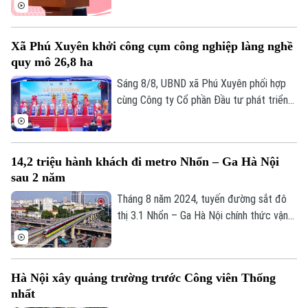
kết hợp phương thức xổ số truyền thống
Golf
với công nghệ; đồng thời tái cơ cấu tổ
Sao
chức bộ máy, nâng cao thu nhập người lao
Xã Phú Xuyên khởi công cụm công nghiệp làng nghề
động, gia tăng đóng góp cho Thủ đô" - đó
Điện ảnh
quy mô 26,8 ha
là yêu cầu của Ủy viên Ban Thường vụ
Thành ủy, Phó Chủ tịch UBND TP Hà Nội
Sáng 8/8, UBND xã Phú Xuyên phối hợp
Thời trang
Nguyễn Xuân Lưu.
cùng Công ty Cổ phần Đầu tư phát triển
hạ tầng và đô thị Hoàng Tín tổ chức Lễ
Âm nhạc
khởi công Dự án đầu tư xây dựng hạ tầng
kỹ thuật Cụm công nghiệp làng nghề Nam
14,2 triệu hành khách đi metro Nhổn – Ga Hà Nội
Tiến. Dự và chỉ đạo buổi lễ có Ủy viên Ban
sau 2 năm
Thường vụ Thành ủy, Phó Chủ tịch UBND
thành phố Hà Nội Nguyễn Xuân Lưu.
Tháng 8 năm 2024, tuyến đường sắt đô
thị 3.1 Nhổn – Ga Hà Nội chính thức vận
hành 8,5km đoạn trên cao từ Nhổn tới
Cầu Giấy. Sau 2 năm đưa vào khai thác
thương mại, tuyến metro này đã phục vụ
Hà Nội xây quảng trường trước Công viên Thống
tổng cộng gần 14,2 triệu lượt hành khách.
nhất