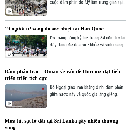
cuộc đàm phán do Mỹ làm trung gian tại
thủ đô Rome (Italy), nhằm thúc đẩy các
thỏa thuận an ninh dọc khu vực biên giới
và triển khai khuôn khổ thỏa thuận đạt
19 người tử vong do sốc nhiệt tại Hàn Quốc
được tại Washington vào cuối tháng 6.
Đợt nắng nóng kỷ lục trong 84 năm trở lại
đây đang đe dọa sức khỏe và sinh mạng
của nhiều người Hàn Quốc, với số ca tử
vong đã lên tới 19 người, phần lớn là
người cao tuổi.
Đàm phán Iran - Oman về vấn đề Hormuz đạt tiến
triển triển tích cực
Bộ Ngoại giao Iran khẳng định, đàm phán
giữa nước này và quốc gia láng giềng
Oman về vấn đề eo biển Hormuz, đang
tiến triển tích cực. Tuy nhiên, các kết quả
thảo luận cụ thể chưa được đề cập.
Mưa lũ, sạt lở đất tại Sri Lanka gây nhiều thương
vong