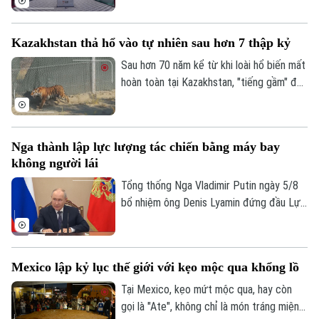
tới 3,1 tỷ euro.
thành phố Hàng Châu, tỉnh Chiết Giang,
miền Đông Trung Quốc, giúp rút ngắn thời
Kazakhstan thả hổ vào tự nhiên sau hơn 7 thập kỷ
gian vận chuyển giữa hai bờ sông xuống
còn khoảng 13 phút.
Sau hơn 70 năm kể từ khi loài hổ biến mất
hoàn toàn tại Kazakhstan, "tiếng gầm" đã
chính thức trở lại vùng đồng bằng sông Ili.
Một dự án bảo tồn đầy tham vọng vừa
đánh dấu cột mốc lịch sử khi cá thể hổ
Nga thành lập lực lượng tác chiến bằng máy bay
đầu tiên được trả về môi trường hoang
không người lái
dã, mở đầu cho nỗ lực hồi sinh hệ sinh thái
tại khu vực phía Nam hồ Balkhash.
Tổng thống Nga Vladimir Putin ngày 5/8
bổ nhiệm ông Denis Lyamin đứng đầu Lực
lượng Hệ thống Không người lái – đơn vị
quân đội mới được thành lập nhằm chuyên
trách hoạt động tác chiến bằng máy bay
Mexico lập kỷ lục thế giới với kẹo mộc qua khổng lồ
không người lái (UAV).
Tại Mexico, kẹo mứt mộc qua, hay còn
gọi là "Ate", không chỉ là món tráng miệng