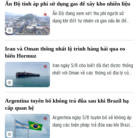
Tài chính Ngân hàng
Ấn Độ tính áp phí sử dụng gas để xây kho nhiên liệu
Đầu tư
sách trả đũa.
Ô tô
Giáo dục
Ấn Độ đang xem xét thu phí người sử
Doanh nghiệp
Căn hộ
dụng khí đốt tự nhiên và gas nấu ăn để
Tàu
Tin tức
Văn hóa
huy động nguồn vốn cho kế hoạch xây
Đất đai
dựng kho dự trữ nhiên liệu chiến lược trị
Xe máy
Tuyển sinh
giá 42 tỷ USD.
Tin tức
Sức khỏe
Kinh nghiệm
Iran và Oman thống nhất lộ trình hàng hải qua eo
Thị trường
Hướng nghiệp
biển Hormuz
Làng nghề
Y tế
Thể thao
Đánh giá
Iran ngày 5/8 cho biết đã đạt được thống
Di tích
nhất với Oman về các thông số địa lý của
Dinh dưỡng
Bóng đá
Giải trí
tuyến hàng hải mới qua eo biển Hormuz -
một trong những tuyến vận tải năng lượng
Tư vấn sức khỏe
Quần vợt
quan trọng nhất thế giới.
Tin tức
Đã phát sóng
Argentina tuyên bố không trả đũa sau khi Brazil hạ
Golf
cấp quan hệ
Sao
Argentina ngày 5/8 tuyên bố sẽ không áp
Điện ảnh
dụng các biện pháp trả đũa sau khi Brazil
hạ cấp quan hệ song phương xuống cấp
Thời trang