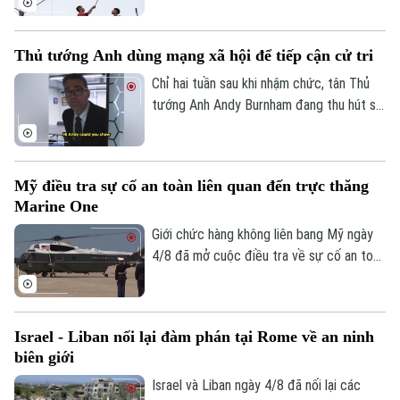
bên.
nứt nghiêm trọng giữa hai nền kinh tế lớn
nhất Mỹ Latinh. Trong bối cảnh lãnh đạo
Thủ tướng Anh dùng mạng xã hội để tiếp cận cử tri
hai nước chưa từng tổ chức bất kỳ cuộc
gặp song phương nào kể từ khi Tổng
Chỉ hai tuần sau khi nhậm chức, tân Thủ
thống Argentina Javier Milei nhậm chức
tướng Anh Andy Burnham đang thu hút sự
hồi cuối năm 2023.
chú ý trên nhiều nền tảng mạng xã hội với
phong cách giao tiếp gần gũi, trong bối
cảnh các đảng dân túy tại Anh đẩy mạnh
Mỹ điều tra sự cố an toàn liên quan đến trực thăng
gia tăng ảnh hưởng trong không gian trực
Marine One
tuyến.
Giới chức hàng không liên bang Mỹ ngày
4/8 đã mở cuộc điều tra về sự cố an toàn
không lưu liên quan đến trực thăng
Marine One chở Tổng thống Donald
Trump.
Israel - Liban nối lại đàm phán tại Rome về an ninh
biên giới
Israel và Liban ngày 4/8 đã nối lại các