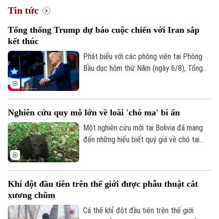
Tin tức
Tổng thống Trump dự báo cuộc chiến với Iran sắp
Xu hướng
kết thúc
Phát biểu với các phóng viên tại Phòng
Bầu dục hôm thứ Năm (ngày 6/8), Tổng
thống Mỹ Donald Trump cho biết ông tin
tưởng cuộc xung đột quân sự với Iran sẽ
sớm kết thúc, dù cho biết lực lượng Mỹ
Nghiên cứu quy mô lớn về loài 'chó ma' bí ẩn
đang gặp vấn đề về nguồn cung một số
loại vũ khí.
Một nghiên cứu mới tại Bolivia đã mang
đến những hiểu biết quý giá về chó tai
ngắn – loài thú hoang dã được mệnh danh
là "chó ma" của rừng Amazon do rất hiếm
khi xuất hiện trước mắt con người. Thông
Khỉ đột đầu tiên trên thế giới được phẫu thuật cắt
qua hàng nghìn bức ảnh từ hệ thống bẫy
xương chũm
ảnh, các nhà khoa học đã có thêm hình
dung về tập tính và môi trường sống của
Cá thể khỉ đột đầu tiên trên thế giới