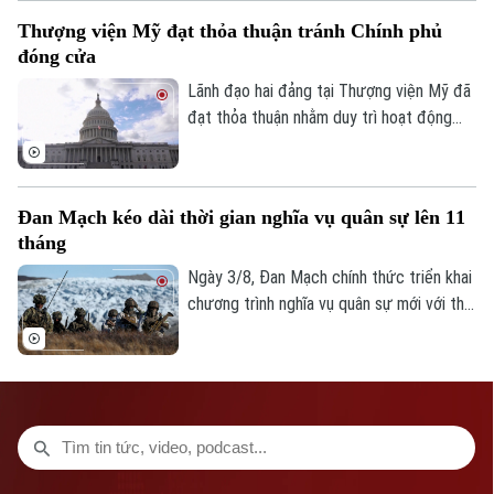
Iran đạt được một thỏa thuận nhằm chấm
Thượng viện Mỹ đạt thỏa thuận tránh Chính phủ
dứt xung đột.
đóng cửa
Lãnh đạo hai đảng tại Thượng viện Mỹ đã
đạt thỏa thuận nhằm duy trì hoạt động
của Chính phủ liên bang qua thời điểm
diễn ra cuộc bầu cử giữa nhiệm kỳ năm
2026, qua đó tránh nguy cơ Chính phủ
Đan Mạch kéo dài thời gian nghĩa vụ quân sự lên 11
phải đóng cửa vào đầu tháng 10.
tháng
Ngày 3/8, Đan Mạch chính thức triển khai
chương trình nghĩa vụ quân sự mới với thời
gian phục vụ kéo dài lên 11 tháng. Động
thái nằm trong kế hoạch tăng cường năng
lực quốc phòng trước những diễn biến an
ninh tại Bắc Cực và xung đột Nga -
Ukraine.