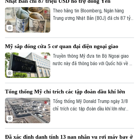
Nhật Bản chi 87 triệu USD hỗ trợ đồng Yên
bên ngoài khu vực chỉ làm gia tăng bất ổn.
Theo hãng tin Bloomberg, Ngân hàng
Trung ương Nhật Bản (BOJ) đã chi 87 tỷ
USD để ngăn đà lao dốc của đồng yên.
Hoạt động can thiệp diễn ra trong hai
ngày 30 và 31/7, với ước tính BOJ đã chi
Mỹ sắp đóng cửa 5 cơ quan đại diện ngoại giao
khoảng 53 tỷ USD trong ngày 30/7 và 34
tỷ USD trong ngày 31/7.
Truyền thông Mỹ đưa tin Bộ Ngoại giao
nước này đã thông báo với Quốc hội về kế
hoạch đóng cửa 5 cơ quan đại diện ngoại
giao ở nước ngoài, thu hẹp đáng kể so với
đề xuất ban đầu.
Tổng thống Mỹ chỉ trích các tập đoàn dầu khí lớn
Tổng thống Mỹ Donald Trump ngày 3/8
chỉ trích các tập đoàn dầu khí lớn như
Chevron và Exxon Mobil vì thu lợi nhuận
quá cao, đồng thời kêu gọi ngành năng
lượng góp phần kiềm chế giá nhiên liệu
Đã xác định danh tính 13 nạn nhân vụ rơi máy bay ở
Bản quyền thuộc về Cơ quan Báo và Phát thanh Truyền hình Hà Nội Giấy
trong bối cảnh căng thẳng với Iran tiếp