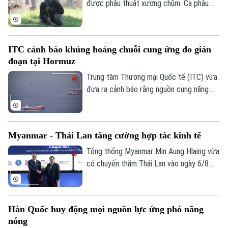
một trong những loài chó hoang dã ít
được phẫu thuật xương chũm. Ca phẫu
được biết đến nhất ở khu vực Mỹ Latinh.
thuật mang tính đột phá này được thực
hiện tại Công viên Safari thuộc Sở thú
San Diego ở bang California, Mỹ nhằm
ITC cảnh báo khủng hoảng chuỗi cung ứng do gián
điều trị tình trạng nhiễm trùng đã lan đến
đoạn tại Hormuz
một phần hộp sọ của con vật.
Trung tâm Thương mại Quốc tế (ITC) vừa
đưa ra cảnh báo rằng nguồn cung năng
lượng, phân bón và vật liệu công nghiệp
trên toàn cầu đang chịu cú sốc lớn do
các hoạt động vận tải biển qua Eo biển
Myanmar - Thái Lan tăng cường hợp tác kinh tế
Hormuz bị gián đoạn.
Tổng thống Myanmar Min Aung Hlaing vừa
có chuyến thăm Thái Lan vào ngày 6/8.
Chuyến thăm này nằm trong chuỗi nỗ lực
của Bangkok nhằm thúc đẩy sự kết nối
trở lại giữa nước này với khối ASEAN.
Hàn Quốc huy động mọi nguồn lực ứng phó nắng
nóng