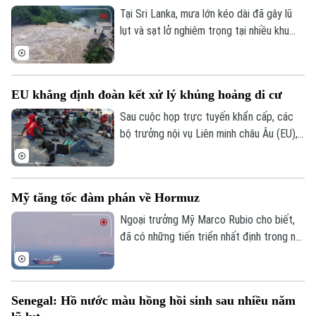
Tại Sri Lanka, mưa lớn kéo dài đã gây lũ
lụt và sạt lở nghiêm trọng tại nhiều khu
vực, khiến ít nhất 5 người thiệt mạng, 3
người bị thương, 2 người mất tích và gần
2.000 người phải sơ tán.
EU khẳng định đoàn kết xử lý khủng hoảng di cư
Sau cuộc họp trực tuyến khẩn cấp, các
bộ trưởng nội vụ Liên minh châu Âu (EU),
ngày 4/8, khẳng định đoàn kết mạnh mẽ
với Tây Ban Nha trước việc làn sóng
người di cư ồ ạt tràn vào vùng lãnh thổ
Mỹ tăng tốc đàm phán về Hormuz
Ceuta của nước này.
Ngoại trưởng Mỹ Marco Rubio cho biết,
đã có những tiến triển nhất định trong nỗ
lực nhằm bảo đảm tự do hàng hải qua eo
Liên hệ đường dây nóng (bấm để gọi)
biển Hormuz, song Mỹ và Iran vẫn chưa
Tòa soạn
Tòa soạn
đạt được thỏa thuận cuối cùng.
Senegal: Hồ nước màu hồng hồi sinh sau nhiều năm
0865.116.699 (hotline)
0865.116.699