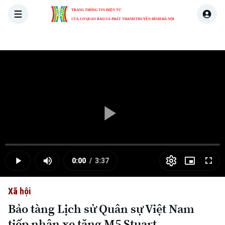
TRANG THÔNG TIN ĐIỆN TỬ
CỦA CƠ QUAN BÁO VÀ PHÁT THANH TRUYỀN HÌNH HÀ NỘI
THỜI SỰ
HÀ NỘI
THẾ GIỚI
KINH TẾ
NHÀ ĐẤT
Skip Ad
Play
Loaded
:
Video
0.00%
0:00
/
3:37
Play
Mute
Picture-
Full
Current
Duration
in-
Picture
Xã hội
Time
Bảo tàng Lịch sử Quân sự Việt Nam
tiếp nhận xe tăng M5 Stuart