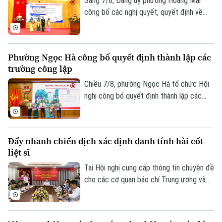
Sáng 7/8, Đảng ủy phường Hoàng Mai
công bố các nghị quyết, quyết định về
sắp xếp, tổ chức lại các cơ sở giáo dục
công lập và thành lập tổ chức cơ sở Đảng
Liên hệ đường dây nóng (bấm để gọi)
tại các đơn vị này. Với 9 trường thuộc
Phường Ngọc Hà công bố quyết định thành lập các
diện sắp xếp được tổ chức lại thành bốn
Tòa soạn
Tòa soạn
trường công lập
trường, phường Hoàng Mai đã đạt tỷ lệ
0865.116.699 (hotline)
0865.116.699
giảm 55%, vượt yêu cầu Ủy ban nhân dân
Chiều 7/8, phường Ngọc Hà tổ chức Hội
thành phố Hà Nội đề ra.
nghị công bố quyết định thành lập các
trường mầm non, tiểu học, THCS công lập
và công tác sắp xếp cán bộ trên địa bàn
phường.
Đẩy nhanh chiến dịch xác định danh tính hài cốt
liệt sĩ
Tại Hội nghị cung cấp thông tin chuyên đề
cho các cơ quan báo chí Trung ương và
thành phố do Ban Tuyên giáo và Dân vận
Thành ủy tổ chức sáng 7/8, đại diện Bộ
Tư lệnh Thủ đô Hà Nội và Sở Nội vụ đã