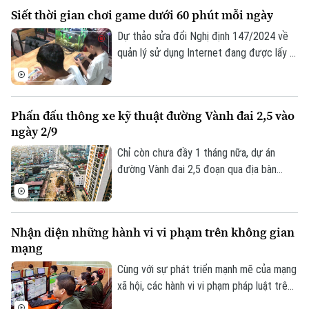
chia sẻ, tôn trọng sự thật và quyền, lợi ích
Siết thời gian chơi game dưới 60 phút mỗi ngày
hợp pháp của người khác. Vậy làm thế nào
để những nguyên tắc ấy trở thành thói
Dự thảo sửa đổi Nghị định 147/2024 về
quen trong đời sống số, đặc biệt đối với
quản lý sử dụng Internet đang được lấy ý
thế hệ trẻ - lực lượng sử dụng mạng xã
kiến, trong đó đề xuất rút ngắn thời gian
hội nhiều nhất hiện nay?
chơi game của trẻ dưới 16 tuổi từ 180
phút xuống còn 60 phút mỗi ngày và
Phấn đấu thông xe kỹ thuật đường Vành đai 2,5 vào
không phân biệt chơi một game hay nhiều
Chuyên mục
ngày 2/9
game, tổng thời gian chỉ được phép là 60
Thời sự
phút.
Chỉ còn chưa đầy 1 tháng nữa, dự án
đường Vành đai 2,5 đoạn qua địa bàn
phường Cầu Giấy sẽ phải hoàn thành
Hà Nội
Hà Nội
thông xe kỹ thuật vào đúng dịp Quốc
khánh 2/9. Trên công trường, không khí
Chính trị
Nhịp sống Hà Nội
Nhận diện những hành vi vi phạm trên không gian
Thế giới
thi công đang diễn ra vô cùng khẩn
mạng
Xã hội
trương, đảm bảo yêu cầu chất lượng công
Người Hà Nội
Tin tức
trình cũng như tiến độ thành phố đã đề
Cùng với sự phát triển mạnh mẽ của mạng
Kinh tế
An ninh trật tự
ra.
xã hội, các hành vi vi phạm pháp luật trên
Khoảnh khắc Hà Nội
Quân sự
không gian mạng như phát tán thông tin
Tin tức
Nhà đất