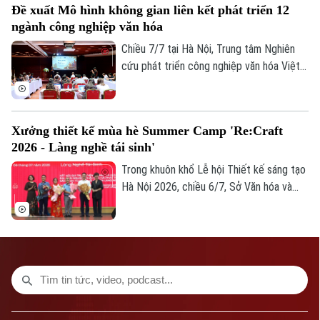
Đề xuất Mô hình không gian liên kết phát triển 12
Hà Nội Vũ Thu Hà dự tại điểm cầu Hà Nội.
Số 3-5 Huỳnh Thúc Kháng-Phường Láng-Hà Nội
ngành công nghiệp văn hóa
Chiều 7/7 tại Hà Nội, Trung tâm Nghiên
Giám đốc: VŨ MINH TUẤN
cứu phát triển công nghiệp văn hóa Việt
Phó Giám đốc: Nguyễn Kim Khiêm, Nguyễn Minh Đức, Nguyễn Thành Lợi
Nam, thuộc Liên hiệp khoa học phát triển
du lịch bền vững, phối hợp với Bảo tàng
Hà Nội tổ chức tọa đàm "Ocafe-Time
Xưởng thiết kế mùa hè Summer Camp 'Re:Craft
Talks… - Đối thoại với thời gian” nhằm giới
2026 - Làng nghề tái sinh'
thiệu mô hình không gian liên kết phát
triển 12 ngành công nghiệp văn hóa Việt
Trong khuôn khổ Lễ hội Thiết kế sáng tạo
Nam.
Hà Nội 2026, chiều 6/7, Sở Văn hóa và
Thể thao Thành phố Hà Nội phối hợp cùng
Tạp chí Kiến trúc và các tổ chức, đơn vị,
trường đại học tổ chức chương trình
Xưởng thiết kế mùa hè Summer Camp
“Re:Craft 2026 - Làng nghề tái sinh".