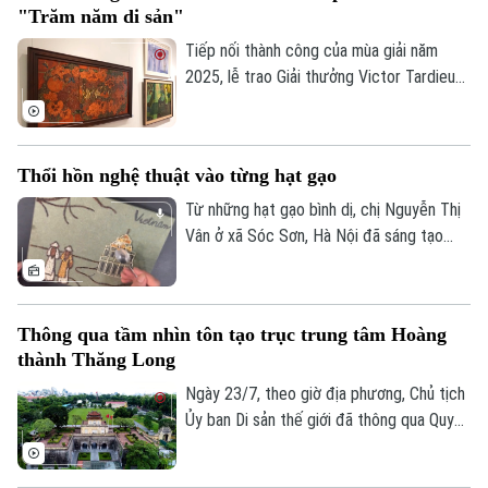
"Trăm năm di sản"
trình như thế, nơi những tác phẩm của cố
họa sĩ Lê Thiết Cương được tiếp nối bằng
Tiếp nối thành công của mùa giải năm
góc nhìn sáng tạo của thế hệ trẻ.
2025, lễ trao Giải thưởng Victor Tardieu
2026 đã được tổ chức, tôn vinh những
tác phẩm và khóa luận tốt nghiệp xuất
sắc của sinh viên Trường Đại học Mỹ
Thổi hồn nghệ thuật vào từng hạt gạo
thuật Việt Nam.
Từ những hạt gạo bình dị, chị Nguyễn Thị
Vân ở xã Sóc Sơn, Hà Nội đã sáng tạo
nên những bức tranh độc đáo, tái hiện
phong cảnh quê hương, danh lam thắng
cảnh và nhiều giá trị văn hóa truyền thống
Thông qua tầm nhìn tôn tạo trục trung tâm Hoàng
của dân tộc.
thành Thăng Long
Ngày 23/7, theo giờ địa phương, Chủ tịch
Ủy ban Di sản thế giới đã thông qua Quyết
định số 48, chính thức thông qua “Tầm
nhìn về việc chỉnh trang, tôn tạo trục