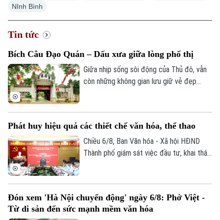
NInh Bình
Tin tức
Bích Câu Đạo Quán – Dấu xưa giữa lòng phố thị
Giữa nhịp sống sôi động của Thủ đô, vẫn
còn những không gian lưu giữ vẻ đẹp
trầm mặc của Hà Nội xưa. Hơn 700 năm
tồn tại, Bích Câu Đạo Quán không chỉ là
một di tích lịch sử, văn hóa mà còn là
Phát huy hiệu quả các thiết chế văn hóa, thể thao
điểm dừng chân để người dân và du
khách tìm về sự bình yên giữa phố
Chiều 6/8, Ban Văn hóa - Xã hội HĐND
phường.
Thành phố giám sát việc đầu tư, khai thác
các thiết chế văn hóa, thể thao trên địa
bàn phường Thanh Xuân.
Đón xem 'Hà Nội chuyển động' ngày 6/8: Phở Việt -
Từ di sản đến sức mạnh mềm văn hóa