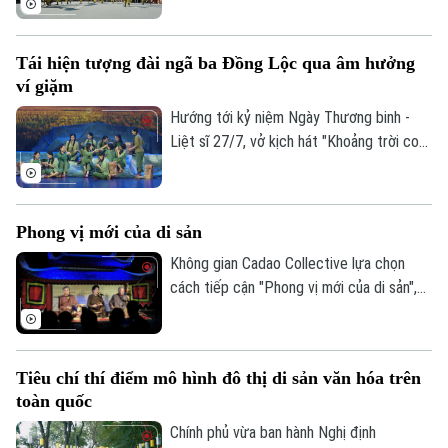
bản sắc văn hóa đối với sự phát triển của
một đô thị? Đó là những câu hỏi đang
Tái hiện tượng đài ngã ba Đồng Lộc qua âm hưởng
được thành phố Hà Nội tìm lời giải khi xây
ví giặm
dựng Bộ chỉ tiêu thống kê các ngành
công nghiệp văn hóa trên địa bàn thành
Hướng tới kỷ niệm Ngày Thương binh -
phố.
Liệt sĩ 27/7, vở kịch hát "Khoảng trời con
gái" do Nhà hát Nghệ thuật truyền thống
tỉnh Hà Tĩnh thực hiện đã có đêm công
diễn giàu cảm xúc tại Thủ đô Hà Nội vào
Phong vị mới của di sản
tối 19/7.
Không gian Cadao Collective lựa chọn
cách tiếp cận "Phong vị mới của di sản",
kết nối nghệ thuật truyền thống, ẩm thực
bản địa và trải nghiệm đương đại trong
cùng một hành trình khám phá.
Tiêu chí thí điểm mô hình đô thị di sản văn hóa trên
toàn quốc
Chính phủ vừa ban hành Nghị định