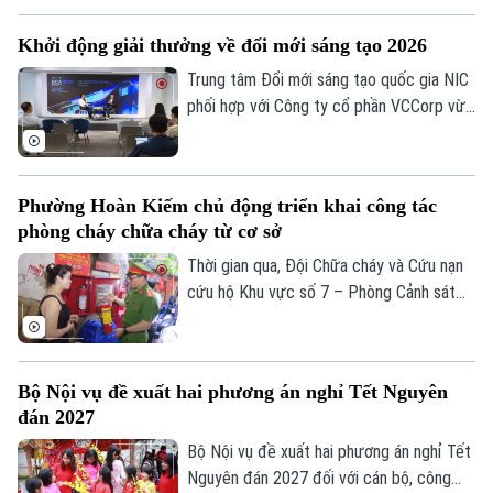
Nguyên nhân là bởi việc thi công dang dở
Khởi động giải thưởng về đổi mới sáng tạo 2026
tuyến cống nhánh thuộc gói thầu số 4 của
dự án xây dựng hệ thống xử lý nước thải
Trung tâm Đổi mới sáng tạo quốc gia NIC
Yên Xá. Nhiều hạng mục chưa đảm bảo an
phối hợp với Công ty cổ phần VCCorp vừa
toàn.
tổ chức họp báo công bố giải thưởng
Better Choice Awards 2026. Đây là giải
Liên hệ đường dây nóng (bấm để gọi)
thưởng thường niên được tổ chức từ
Tòa soạn
Tòa soạn
Phường Hoàn Kiếm chủ động triển khai công tác
năm 2022 nhằm tôn vinh, khuyến khích, cổ
phòng cháy chữa cháy từ cơ sở
0865.116.699 (hotline)
0865.116.699
vũ những giá trị đổi mới sáng tạo áp dụng
trong đời sống thực phục vụ người tiêu
Thời gian qua, Đội Chữa cháy và Cứu nạn
dùng.
cứu hộ Khu vực số 7 – Phòng Cảnh sát
PCCC&CNCH – Công an thành phố Hà Nội
cùng Công an phường Hoàn Kiếm đã chủ
động triển khai nhiều giải pháp tăng
Bộ Nội vụ đề xuất hai phương án nghỉ Tết Nguyên
cường công tác phòng cháy, chữa cháy
đán 2027
và cứu nạn, cứu hộ (PCCC&CNCH) tại cơ
sở.
Bộ Nội vụ đề xuất hai phương án nghỉ Tết
Nguyên đán 2027 đối với cán bộ, công