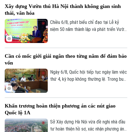
UBND thành phố Hà Nội. Việc triển khai
Xây dựng Vườn thú Hà Nội thành không gian sinh
các công trình được kỳ vọng sẽ góp phần
thái, văn hóa
bổ cập nguồn nước, cải thiện chất lượng,
môi trường các sông nội đô như Tô Lịch,
Chiều 6/8, phát biểu chỉ đạo tại Lễ kỷ
Nhuệ và Đáy, đồng thời nâng cao khả năng
niệm 50 năm thành lập và phát triển Vườn
thích ứng với biến đổi khí hậu.
thú Hà Nội, Phó chủ tịch UBND thành phố
Hà Nội Trương Việt Dũng nhấn mạnh: Đây
không chỉ là dấu mốc để nhìn lại hành trình
Cần có mốc giới giải ngân theo từng năm để đảm bảo
xây dựng, mà còn mở ra chặng đường mới
vốn
với định hướng nơi đây sẽ trở thành một
không gian sinh thái, giáo dục và văn hóa
Ngày 6/8, Quốc hội tiếp tục ngày làm việc
giàu bản sắc của Thủ đô.
thứ 4, kỳ họp không thường lệ. Trong buổi
sáng, các đại biểu thảo luận tại tổ về chủ
trương đầu tư dự án vành đai 5 - vùng
Thủ đô. Tổng mức đầu tư dự án Vành đai
Khẩn trương hoàn thiện phương án các nút giao
5 - Vùng Thủ đô sơ bộ khoảng 288.268 tỷ
Quốc lộ 1A
đồng. Các đại biểu cho rằng cần có mốc
giới giải ngân theo từng năm, để đảm bảo
Sở Xây dựng Hà Nội vừa đề nghị nhà đầu
nguồn vốn cho dự án.
tư hoàn thiện hồ sơ, xác nhận phương án