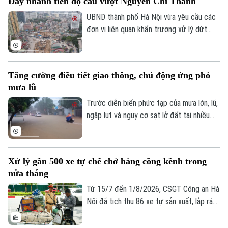
Đẩy nhanh tiến độ cầu vượt Nguyễn Chí Thanh
UBND thành phố Hà Nội vừa yêu cầu các
đơn vị liên quan khẩn trương xử lý dứt
điểm vướng mắc về mặt bằng, tăng
cường phối hợp thi công cầu vượt nút
giao Nguyễn Chí Thanh thuộc dự án
Tăng cường điều tiết giao thông, chủ động ứng phó
đường Vành đai 1, đoạn Hoàng Cầu - Voi
Bản quyền thuộc về Cơ quan Báo và Phát thanh Truyền hình Hà Nội Giấy
mưa lũ
Phục, để phấn đấu hoàn thành và thông
phép số: Số 63/GP-TTDT, cấp ngày 10/05/2023
xe công trình trước ngày 31/12/2026.
Trước diễn biến phức tạp của mưa lớn, lũ,
TRANG THÔNG TIN ĐIỆN TỬ
ngập lụt và nguy cơ sạt lở đất tại nhiều
địa phương, Bộ Xây dựng vừa yêu cầu
CỦA CƠ QUAN BÁO VÀ PHÁT THANH TRUYỀN HÌNH HÀ NỘI
các đơn vị trong ngành giao thông tăng
Số 3-5 Huỳnh Thúc Kháng-Phường Láng-Hà Nội
cường điều tiết giao thông, chủ động
Xử lý gần 500 xe tự chế chở hàng cồng kềnh trong
Giám đốc: VŨ MINH TUẤN
triển khai các phương án ứng phó nhằm
nửa tháng
bảo đảm an toàn cho người dân và
Phó Giám đốc: Nguyễn Kim Khiêm, Nguyễn Minh Đức, Nguyễn Thành Lợi
phương tiện.
Từ 15/7 đến 1/8/2026, CSGT Công an Hà
Nội đã tịch thu 86 xe tự sản xuất, lắp ráp
trái quy định, xử lý 242 trường hợp chở
hàng cồng kềnh và 135 trường hợp kéo