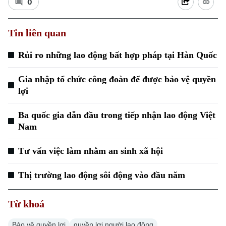
0
Thời sự
Tin liên quan
Hà Nội
Hà Nội
Rủi ro những lao động bất hợp pháp tại Hàn Quốc
Chính trị
Nhịp sống Hà Nội
Thế giới
Gia nhập tổ chức công đoàn để được bảo vệ quyền
Xã hội
Người Hà Nội
lợi
Tin tức
Kinh tế
An ninh trật tự
Khoảnh khắc Hà Nội
Ba quốc gia dẫn đầu trong tiếp nhận lao động Việt
Quân sự
Tin tức
Nam
Nhà đất
Công nghệ
Ẩm thực
Hồ sơ
Cafe sáng
Tư vấn việc làm nhằm an sinh xã hội
Tin tức
Tàu và Xe
Người Việt 4 phương
Tài chính Ngân hàng
Thị trường lao động sôi động vào đầu năm
Đầu tư
Ô tô
Giáo dục
Doanh nghiệp
Căn hộ
Từ khoá
Tàu
Tin tức
Văn hóa
Đất đai
Bảo vệ quyền lợi
quyền lợi người lao động