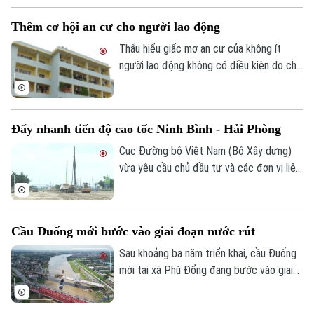
theo xe, vật trái quy định. Tổng số tiền xử
Thêm cơ hội an cư cho người lao động
phạt gần 243 triệu đồng, tạm giữ 8
phương tiện.
Thấu hiểu giấc mơ an cư của không ít
người lao động không có điều kiện do chi
phí sinh hoạt đắt đỏ, thời gian qua, các
cấp chính quyền, tổ chức công đoàn và
doanh nghiệp đã triển khai nhiều chính
Đẩy nhanh tiến độ cao tốc Ninh Bình - Hải Phòng
sách, chương trình hỗ trợ về nhà ở, góp
phần từng bước hiện thực hóa ước mơ an
Cục Đường bộ Việt Nam (Bộ Xây dựng)
cư của người lao động.
vừa yêu cầu chủ đầu tư và các đơn vị liên
quan đẩy nhanh tiến độ dự án cao tốc
Ninh Bình - Hải Phòng đoạn qua tỉnh Ninh
Bình, đồng thời chủ động tìm nguồn vật
Cầu Đuống mới bước vào giai đoạn nước rút
liệu thay thế nhằm tránh nguy cơ chậm
tiến độ trong giai đoạn nước rút.
Sau khoảng ba năm triển khai, cầu Đuống
mới tại xã Phù Đổng đang bước vào giai
đoạn thi công quyết định khi nhịp chính
vượt sông chuẩn bị hợp long.