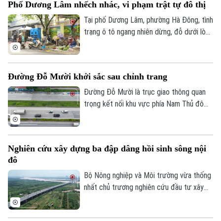
Phố Dương Lâm nhếch nhác, vi phạm trật tự đô thị
Tại phố Dương Lâm, phường Hà Đông, tình
trạng ô tô ngang nhiên dừng, đỗ dưới lòng
đường, chợ cóc tự phát bày bán tràn lan
trên vỉa hè, chiếm hết lối đi của người đi
bộ đang diễn ra ngang nhiên . Người dân
Đường Đỗ Mười khởi sắc sau chỉnh trang
đã nhiều lần phản ánh, lực lượng chức
năng cũng không ít lần ra quân xử lý,
Đường Đỗ Mười là trục giao thông quan
nhưng vi phạm vẫn liên tục tái diễn ngay
trọng kết nối khu vực phía Nam Thủ đô
sau khi các đợt kiểm tra kết thúc.
với trung tâm thành phố và các tuyến
vành đai. Đến nay, tuyến đường đã khoác
lên diện mạo mới khi hệ thống vỉa hè
Nghiên cứu xây dựng ba đập dâng hồi sinh sông nội
được lát đá đồng bộ, kết hợp cây xanh,
đô
chiếu sáng và hạ tầng kỹ thuật hiện đại,
tạo không gian khang trang, thông thoáng.
Bộ Nông nghiệp và Môi trường vừa thống
nhất chủ trương nghiên cứu đầu tư xây
dựng ba đập dâng trên sông Hồng, sông
Đuống và sông Đà theo đề xuất của