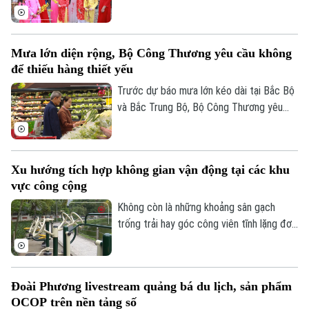
chức, viên chức, gồm nghỉ 7 ngày hoặc
10 ngày liên tục.
Mưa lớn diện rộng, Bộ Công Thương yêu cầu không
để thiếu hàng thiết yếu
Trước dự báo mưa lớn kéo dài tại Bắc Bộ
và Bắc Trung Bộ, Bộ Công Thương yêu
cầu toàn ngành chủ động ứng phó, bảo
đảm an toàn hồ chứa thủy điện, cung ứng
hàng hóa thiết yếu và xử lý nghiêm tình
Xu hướng tích hợp không gian vận động tại các khu
trạng đầu cơ, tăng giá trong thiên tai.
vực công cộng
Không còn là những khoảng sân gạch
trống trải hay góc công viên tĩnh lặng đơn
điệu, các không gian công cộng tại Thủ
đô đang trải qua cuộc dịch chuyển mạnh
mẽ, khi tích hợp đa dạng tiện ích vận
Đoài Phương livestream quảng bá du lịch, sản phẩm
động thể thao.
OCOP trên nền tảng số