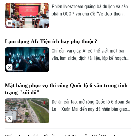
Phiên livestream quảng bá du lịch và sản
phẩm OCOP với chủ đề “Vẻ đẹp thiên
nhiên và không gian văn hóa xứ Đoài”
được UBND xã Đoài Phương tổ chức vào
20 giờ tối nay, ngày 5/8 trên các nền tảng
Lạm dụng AI: Tiện ích hay phụ thuộc?
số của địa phương.
Chỉ cần vài giây, AI có thể viết một bài
văn, làm slide, dịch tài liệu, lập kế hoạch
du lịch, thậm chí tư vấn tâm lý hay đưa ra
lời khuyên trong cuộc sống. Thế nhưng,
khi mọi câu hỏi đều dành cho AI, liệu
Mặt bằng phục vụ thi công Quốc lộ 6 vẫn trong tình
chúng ta có đang dần đánh mất khả năng
trạng "xôi đỗ"
tự tư duy? AI giúp con người thông minh
hơn hay đang khiến con người ngày càng
Dự án cải tạo, mở rộng Quốc lộ 6 đoạn Ba
phụ thuộc?
La – Xuân Mai đến nay đã nhận bàn giao
trên 105,3 hecta, đạt hơn 99,5%. Hiện chỉ
còn vướng mắc một số hộ dân thuộc
phường Yên Nghĩa và xã Xuân Mai.