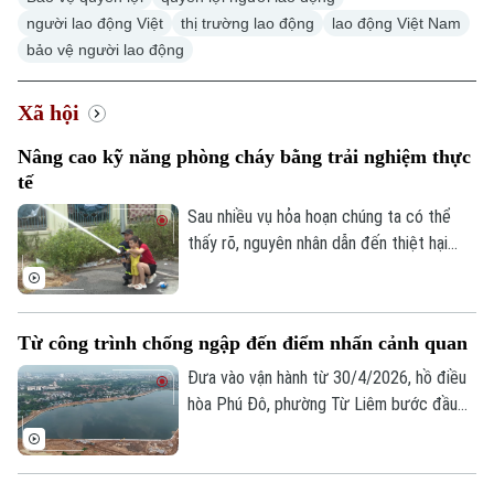
Xe máy
Tuyển sinh
người lao động Việt
thị trường lao động
lao động Việt Nam
Tin tức
Sức khỏe
Kinh nghiệm
bảo vệ người lao động
Thị trường
Hướng nghiệp
Làng nghề
Y tế
Thể thao
Đánh giá
Xã hội
Di tích
Dinh dưỡng
Bóng đá
Nâng cao kỹ năng phòng cháy bằng trải nghiệm thực
Giải trí
tế
Tư vấn sức khỏe
Quần vợt
Sau nhiều vụ hỏa hoạn chúng ta có thể
Tin tức
Đã phát sóng
thấy rõ, nguyên nhân dẫn đến thiệt hại
Golf
Sao
nghiêm trọng là do người dân thiếu kỹ
năng thoát nạn, sơ cứu và xử lý tình huống
Điện ảnh
ban đầu. Chính vì vậy, nhiều địa phương
Từ công trình chống ngập đến điểm nhấn cảnh quan
trên địa bàn Hà Nội đang đổi mới cách
Thời trang
tuyên truyền phòng cháy, chữa cháy, từ
Đưa vào vận hành từ 30/4/2026, hồ điều
nghe phổ biến sang trực tiếp trải nghiệm,
hòa Phú Đô, phường Từ Liêm bước đầu
Âm nhạc
thực hành.
đã phát huy hiệu quả trong việc điều tiết
nước, góp phần giảm tình trạng ngập úng
tại khu vực phía Tây Thủ đô.