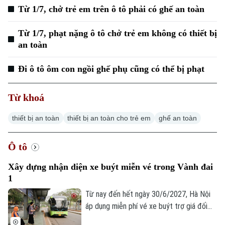
Từ 1/7, chở trẻ em trên ô tô phải có ghế an toàn
Thời sự
Từ 1/7, phạt nặng ô tô chở trẻ em không có thiết bị
Hà Nội
Hà Nội
an toàn
Chính trị
Nhịp sống Hà Nội
Thế giới
Đi ô tô ôm con ngồi ghế phụ cũng có thể bị phạt
Xã hội
Người Hà Nội
Tin tức
Kinh tế
Từ khoá
An ninh trật tự
Khoảnh khắc Hà Nội
Quân sự
thiết bị an toàn
thiết bị an toàn cho trẻ em
ghế an toàn
Tin tức
Nhà đất
Công nghệ
Ẩm thực
Hồ sơ
Cafe sáng
Ô tô
Tin tức
Tàu và Xe
Người Việt 4 phương
Xây dựng nhận diện xe buýt miễn vé trong Vành đai
Tài chính Ngân hàng
Đầu tư
1
Ô tô
Giáo dục
Doanh nghiệp
Từ nay đến hết ngày 30/6/2027, Hà Nội
Căn hộ
Tàu
áp dụng miễn phí vé xe buýt trợ giá đối
Tin tức
Văn hóa
với hành khách di chuyển trong phạm vi
Đất đai
Xe máy