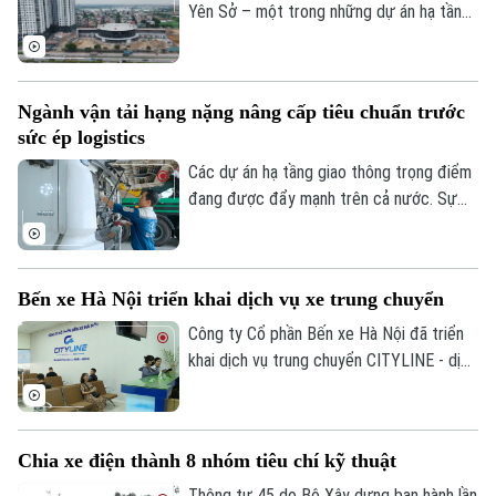
Yên Sở – một trong những dự án hạ tầng
giao thông trọng điểm của Hà Nội – đã
cơ bản hoàn thiện và sẵn sàng đưa vào
khai thác tạo thêm động lực hoàn thiện
Ngành vận tải hạng nặng nâng cấp tiêu chuẩn trước
mạng lưới vận tải hành khách liên tỉnh ở
sức ép logistics
cửa ngõ phía Nam Thủ đô.
Các dự án hạ tầng giao thông trọng điểm
đang được đẩy mạnh trên cả nước. Sự
sôi động này kéo theo nhu cầu rất lớn về
phương tiện vận tải thương mại, đặc biệt
là phân khúc xe tải hạng nặng.
Bến xe Hà Nội triển khai dịch vụ xe trung chuyển
Công ty Cổ phần Bến xe Hà Nội đã triển
khai dịch vụ trung chuyển CITYLINE - dịch
vụ giúp kết nối hành khách từ nhà đến bến
xe và từ bến xe về nhà, gia tăng tiện ích
và tạo dựng hình ảnh bến xe thân thiện,
Chia xe điện thành 8 nhóm tiêu chí kỹ thuật
hiện đại, xây dựng hệ sinh thái phục vụ
hành khách ngày càng hoàn thiện.
Thông tư 45 do Bộ Xây dựng ban hành lần