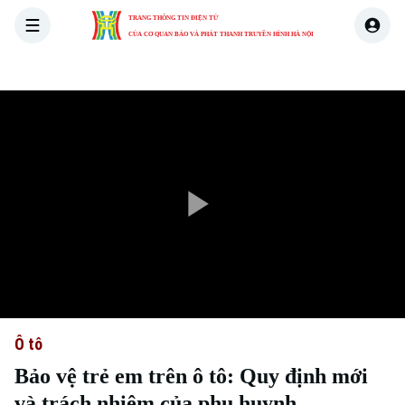
TRANG THÔNG TIN ĐIỆN TỬ
CỦA CƠ QUAN BÁO VÀ PHÁT THANH TRUYỀN HÌNH HÀ NỘI
THỜI SỰ
HÀ NỘI
THẾ GIỚI
KINH TẾ
NHÀ ĐẤT
Play
Video
Ô tô
Bảo vệ trẻ em trên ô tô: Quy định mới
và trách nhiệm của phụ huynh