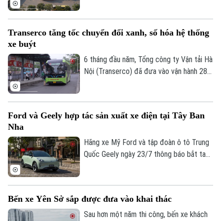
trung chuyển hiện đại với nhiều tiện ích,
hướng tới xây dựng hình ảnh bến xe Hà
Transerco tăng tốc chuyển đổi xanh, số hóa hệ thống
Nội an toàn, văn minh và thân thiện với
xe buýt
người dân.
6 tháng đầu năm, Tổng công ty Vận tải Hà
Nội (Transerco) đã đưa vào vận hành 281
xe buýt điện trên 17 tuyến, đồng thời,
hoàn thành kế hoạch bổ sung thêm 122
xe buýt điện cỡ trung và 43 xe buýt điện
Ford và Geely hợp tác sản xuất xe điện tại Tây Ban
cỡ lớn theo các hợp đồng thầu mới.
Nha
Hãng xe Mỹ Ford và tập đoàn ô tô Trung
Quốc Geely ngày 23/7 thông báo bắt tay
sản xuất xe điện tại Tây Ban Nha. Động
thái này diễn ra trong bối cảnh các nhà
Theo dõi Hà Nội On
sản xuất ô tô Trung Quốc đang đẩy mạnh
Bến xe Yên Sở sắp được đưa vào khai thác
mở rộng quy mô tại thị trường châu Âu.
Sau hơn một năm thi công, bến xe khách