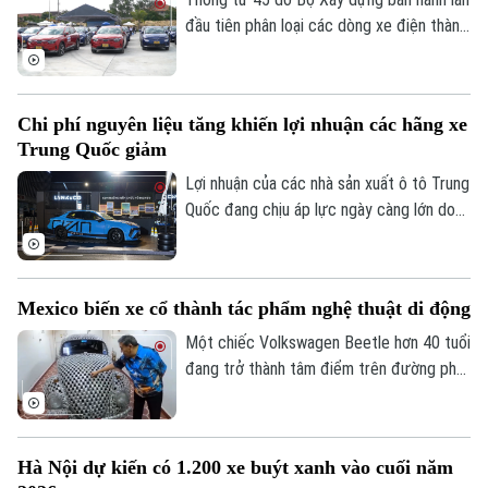
đầu tiên phân loại các dòng xe điện thành
8 nhóm với tiêu chí kỹ thuật cụ thể.
Chi phí nguyên liệu tăng khiến lợi nhuận các hãng xe
Trung Quốc giảm
Liên hệ đường dây nóng (bấm để gọi)
Tòa soạn
Tòa soạn
Lợi nhuận của các nhà sản xuất ô tô Trung
Quốc đang chịu áp lực ngày càng lớn do
0865.116.699 (hotline)
0865.116.699
giá nguyên liệu đầu vào tăng mạnh.
Mexico biến xe cổ thành tác phẩm nghệ thuật di động
Một chiếc Volkswagen Beetle hơn 40 tuổi
đang trở thành tâm điểm trên đường phố
Mexico nhờ lớp vỏ đặc biệt được tạo nên
từ khoảng 3.500 cuộn băng nhạc. Đằng
sau vẻ ngoài lạ mắt là câu chuyện kéo dài
Hà Nội dự kiến có 1.200 xe buýt xanh vào cuối năm
nhiều thập kỷ về tình bạn, ký ức và nỗ lực