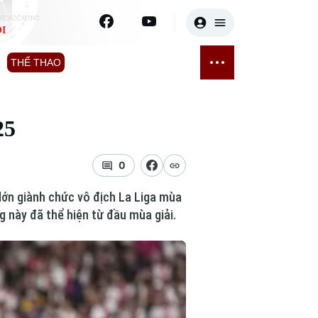
I
E
THỂ THAO
GIẢI TRÍ
ĐÃ PHÁT SÓNG
Bóng đá
Tin tức
25
ỡng
Quần vợt
Sao
sức khỏe
Golf
Điện ảnh
0
lớn giành chức vô địch La Liga mùa
Thời trang
g này đã thể hiện từ đầu mùa giải.
Âm nhạc