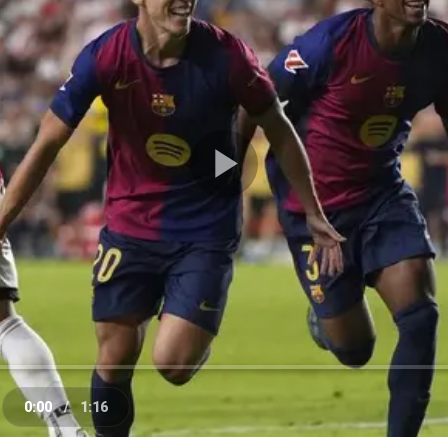
Play
Video
0:00
/
1:16
e
Current
Duration