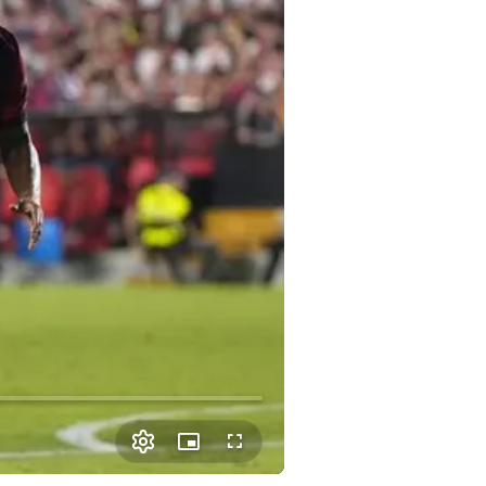
Picture-
Fullscreen
in-