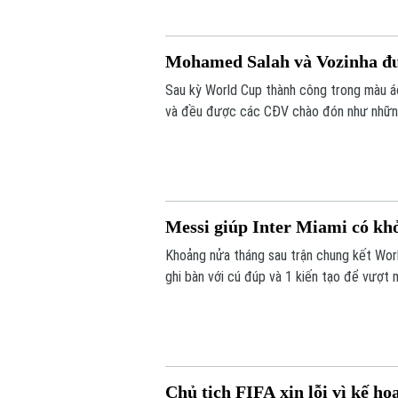
Mohamed Salah và Vozinha đ
Sau kỳ World Cup thành công trong màu 
và đều được các CĐV chào đón như nhữn
Messi giúp Inter Miami có kh
Khoảng nửa tháng sau trận chung kết World
ghi bàn với cú đúp và 1 kiến tạo để vượt
tỷ số 4-2 vào sáng nay.
Chủ tịch FIFA xin lỗi vì kế h