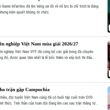
Gianni Infantino đã lên tiếng xin lỗi về nỗ lực bị chỉ trích là đáng
nhưng kiên quyết không từ chức.
yên nghiệp Việt Nam mùa giải 2026/27
ên nghiệp Việt Nam VPF đã công bố các giải bóng đá chuyên
g đó, được quan tâm nhất là lễ bốc thăm và xếp lịch thi đấu
ăm nay.
cho trận gặp Campuchia
chiều, đội tuyển Việt Nam cũng đã có buổi tập cuối trên SVĐ
nh thức. Tinh thần của toàn đội đang lên cao sau trận thắng tưng
.