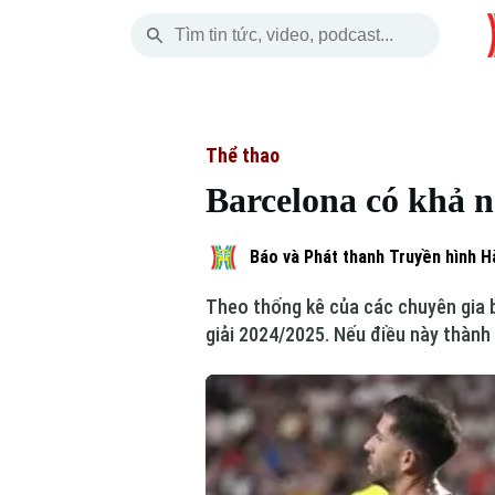
Thứ Sáu
THỜI SỰ
HÀ NỘI
THẾ GIỚI
07 Tháng 08, 2026
Hà Nội
Nhịp sống Hà Nộ
Tin tức
Thể thao
Barcelona có khả n
Chính trị
Người Hà Nội
Quân s
Xã hội
Khoảnh khắc Hà 
Hồ sơ
Báo và Phát thanh Truyền hình H
Theo thống kê của các chuyên gia b
An ninh trật tự
Ẩm thực
Người V
giải 2024/2025. Nếu điều này thành
Công nghệ
Skip Ad