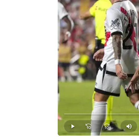
Loaded
:
0.00%
Play
Mut