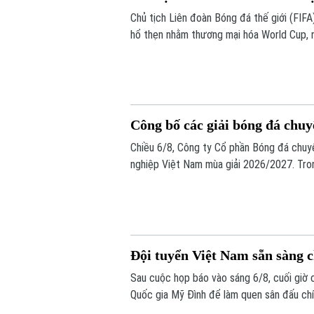
Chủ tịch Liên đoàn Bóng đá thế giới (FIFA) 
hổ thẹn nhằm thương mại hóa World Cup, 
Công bố các giải bóng đá chu
Chiều 6/8, Công ty Cổ phần Bóng đá chuy
nghiệp Việt Nam mùa giải 2026/2027. Tron
chính thức cho giải V.League 1 mùa giải n
Đội tuyển Việt Nam sẵn sàng 
Sau cuộc họp báo vào sáng 6/8, cuối giờ 
Quốc gia Mỹ Đình để làm quen sân đấu chí
bừng trước Indonesia ngay trên sân khách