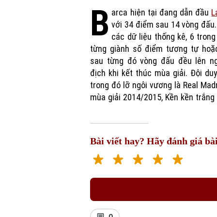
B
arca hiện tại đang dẫn đầu
L
với 34 điểm sau 14 vòng đấu
thế khi thua Bilbao 0-1 ở vòng 26
các dữ liệu thống kê, 6 trong
khi Barca thắng Rayo Vallecano 6
từng giành số điểm tương tự hoặ
từ đó, Barca nắm chắc lợi thế, tiến 
sau từng đó vòng đấu đều lên ng
địch khi kết thúc mùa giải. Đội du
trong đó lỡ ngôi vương là Real Madr
mùa giải 2014/2015, Kền kền trắng
Bài viết hay? Hãy đánh giá bài
0