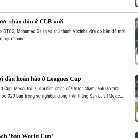
ược chào đón ở CLB mới
áo ĐTQG, Mohamed Salah và thủ thành Vozinha vừa có bến đỗ mới
g người hùng.
ởi đầu hoàn hảo ở Leagues Cup
 Cup, Messi trở lại đội hình chính của Inter Miami; anh lập tức
 mốc 920 bàn trong sự nghiệp, trong trận thắng San Luis (Mexico)
oạch 'bán World Cup'