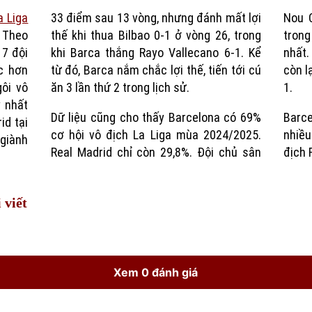
a Liga
33 điểm sau 13 vòng, nhưng đánh mất lợi
Nou 
Time
. Theo
, trong
trong
 7 đội
-1. Kể
nhất.
c hơn
tới cú
còn l
ôi vô
ăn 3 lần thứ 2 trong lịch sử.
1.
y nhất
Dữ liệu cũng cho thấy Barcelona có 69%
Barce
id tại
cơ hội vô địch La Liga mùa 2024/2025.
nhiều
 giành
Real Madrid chỉ còn 29,8%. Đội chủ sân
địch 
 viết
Xem 0 đánh giá