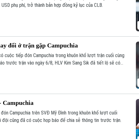
u USD phụ phí, trở thành bản hợp đồng kỷ lục của CLB.
hay đổi ở trận gặp Campuchia
 có cuộc tiếp đón Campuchia trong khuôn khổ lượt trận cuối cùng
o trước trận vào ngày 6/8, HLV Kim Sang Sik đã tiết lộ sẽ có
ội hình đội tuyển Việt Nam, nhưng vẫn hướng tới chiến thắng
 - Campuchia
p đón Campuchia trên SVĐ Mỹ Đình trong khuôn khổ lượt cuối
đội cũng đã có cuộc họp báo để chia sẻ thông tin trước trận.