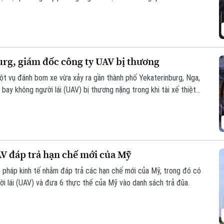
urg, giám đốc công ty UAV bị thương
ột vụ đánh bom xe vừa xảy ra gần thành phố Yekaterinburg, Nga,
ay không người lái (UAV) bị thương nặng trong khi tài xế thiệt
o các nhà sản xuất UAV của Nga chỉ trong vòng một tuần qua.
AV đáp trả hạn chế mới của Mỹ
 pháp kinh tế nhằm đáp trả các hạn chế mới của Mỹ, trong đó có
ười lái (UAV) và đưa 6 thực thể của Mỹ vào danh sách trả đũa.