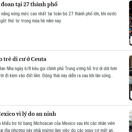
 đoan tại 27 thành phố
o nắng nóng mức cao nhất tại toàn bộ 27 thành phố lớn, khi nước
 gắt thứ tư trong mùa hè năm nay.
 trẻ di cư ở Ceuta
Ban Nha ngày 6/8 kêu gọi chính phủ Trung ương hỗ trợ di dời hơn
ời đi kèm vào đất liền. Động thái này diễn ra sau khi làn sóng
ua đã khiến các trung tâm tiếp nhận tại đây rơi vào trạng thái
xico vì lý do an ninh
 khẩu bơ từ bang Michoacan của Mexico sau khi các nhân viên
ại địa phương này phải ngừng làm việc do các nguy cơ mất an