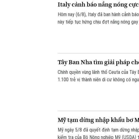
Italy cảnh báo nắng nóng cực
Hôm nay (6/8), Italy đã ban hành cảnh bá
này tiếp tục hứng chịu đợt nắng nóng gay
Tây Ban Nha tìm giải pháp cho
Chính quyền vùng lãnh thổ Ceuta của Tây 
1.100 trẻ vị thành niên di cư không có ngư
72.000 người di cư đổ bộ trong một tuần q
quá tải nghiêm trọng.
Mỹ tạm dừng nhập khẩu bơ Me
Mỹ ngày 5/8 đã quyết định tạm dừng nhập
kiểm tra của Bộ Nông nghiệp Mỹ (USDA) t