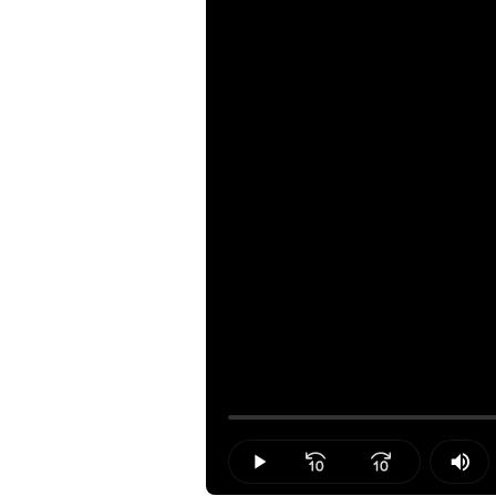
Loaded
:
0.00%
Play
Mut