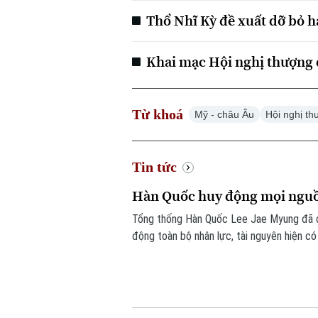
Thổ Nhĩ Kỳ đề xuất dỡ bỏ 
Khai mạc Hội nghị thượng 
Từ khoá
Mỹ - châu Âu
Hội nghị th
Tin tức
Hàn Quốc huy động mọi nguồ
Tổng thống Hàn Quốc Lee Jae Myung đã ch
động toàn bộ nhân lực, tài nguyên hiện có
đỉnh tại thủ đô Seoul trong ngày 6/8, với
đã khiến hơn 20 người tử vong.