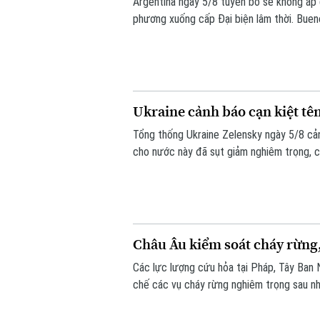
Argentina ngày 5/8 tuyên bố sẽ không áp 
phương xuống cấp Đại biện lâm thời. Bueno
khẳng định không muốn làm gia tăng căng 
Ukraine cảnh báo cạn kiệt t
Tổng thống Ukraine Zelensky ngày 5/8 cả
cho nước này đã sụt giảm nghiêm trọng, c
điểm Nga đang gia tăng các cuộc tập kích
không của Kiev nhiều lần bất lực trước t
Châu Âu kiểm soát cháy rừng, 
Các lực lượng cứu hỏa tại Pháp, Tây Ban
chế các vụ cháy rừng nghiêm trọng sau nhi
rừng bị thiêu rụi mà còn là thiệt hại lớn đ
khu vực bị ảnh hưởng nặng nề ước tính lên 