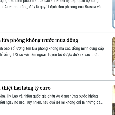
dụng các biện pháp trả đũa sau khi Brazil hạ cấp quan hệ song
s Aires cho rằng, đây là quyết định đơn phương của Brasilia và
thẳng giữa hai nước láng giềng.
ên lửa phòng không trước mùa đông
nh báo số lượng tên lửa phòng không mà các đồng minh cung cấp
hỉ bằng 1/3 so với năm ngoái. Tuyên bố được đưa ra vào thời
 vào nhiều thành phố của Ukraine, trong khi hệ thống phòng
ên lửa mà Moscow phóng lên.
thiệt hại hàng tỷ euro
 Nha, Hy Lạp và nhiều quốc gia châu Âu đang từng bước khống
ều ngày nỗ lực. Tuy nhiên, hậu quả để lại không chỉ là những cánh
ối với sản xuất, du lịch và đời sống người dân. Tổn thất tại một số
tới 3,1 tỷ euro.