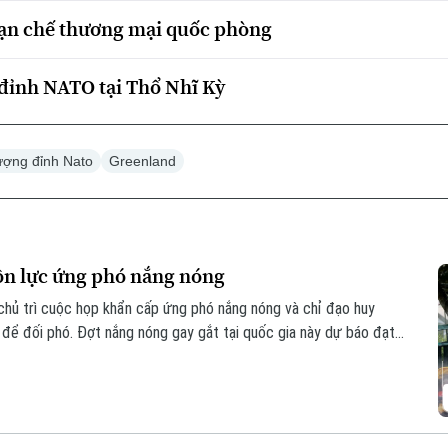
hạn chế thương mại quốc phòng
đỉnh NATO tại Thổ Nhĩ Kỳ
ượng đỉnh Nato
Greenland
n lực ứng phó nắng nóng
ủ trì cuộc họp khẩn cấp ứng phó nắng nóng và chỉ đạo huy
 để đối phó. Đợt nắng nóng gay gắt tại quốc gia này dự báo đạt
 nhiệt độ có thể lên tới 39 độ C. Thời tiết cực đoan này đến nay