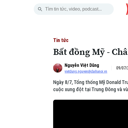
Thứ Sáu
THỜI SỰ
HÀ NỘI
THẾ GIỚI
07 Tháng 08, 2026
Hà Nội
Nhịp sống Hà Nộ
Tin tức
Tin tức
Bất đồng Mỹ - Ch
Chính trị
Người Hà Nội
Quân s
Nguyễn Việt Dũng
Xã hội
Khoảnh khắc Hà 
Hồ sơ
09/07/
vietdung.nguyen@daihanoi.vn
An ninh trật tự
Ẩm thực
Người V
Ngày 8/7, Tổng thống Mỹ Donald Tr
cuộc xung đột tại Trung Đông và v
Công nghệ
Skip Ad