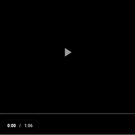
Play
Video
0:00
/
1:06
e
Current
Duration