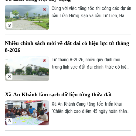
Cùng với việc tăng tốc thi công các dự án
cầu Trần Hưng Đạo và cầu Tứ Liên, Hà
Nội đang khẩn trương hoàn thiện các khu
tái định cư để người dân sớm ổn định nơi
ở sau khi bàn giao mặt bằng thực hiện 2
Nhiều chính sách mới về đất đai có hiệu lực từ tháng
dự án nói trên.
8-2026
Từ tháng 8-2026, nhiều quy định mới
trong lĩnh vực đất đai chính thức có hiệu
lực, với điểm nhấn là tăng phân cấp cho
chính quyền cơ sở và hoàn thiện cơ chế
xử lý vi phạm. Những chính sách này được
Xã An Khánh làm sạch dữ liệu từng thửa đất
kỳ vọng sẽ nâng cao hiệu lực quản lý nhà
nước, đồng thời tạo thuận lợi hơn cho
Xã An Khánh đang tăng tốc triển khai
người dân và doanh nghiệp trong quá trình
“Chiến dịch cao điểm 45 ngày hoàn thành
thực hiện các thủ tục về đất đai.
cơ sở dữ liệu đất đai”. Việc chuẩn hóa,
đồng bộ thông tin không chỉ phục vụ quản
lý hiệu quả hơn, mà còn tạo nền tảng cho