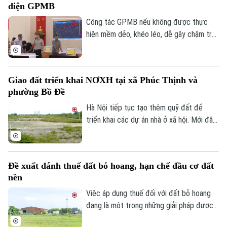
diện GPMB
thanh tra chuyên đề cơ sở nhà, đất dôi dư
sau sắp xếp tại thành phố Hà Nội.
Công tác GPMB nếu không được thực
hiện mềm dẻo, khéo léo, dễ gây chậm trễ,
trở ngại ảnh hưởng đến tiến độ và hiệu
quả đầu tư. Về vấn đề này, thời gian qua,
xã Thuận An đã có nhiều cách làm linh
Giao đất triển khai NƠXH tại xã Phúc Thịnh và
hoạt, hiệu quả trong công tác giải phóng
phường Bồ Đề
mặt bằng trên địa bàn, không chỉ đẩy
nhanh tiến độ các dự án mà còn tạo được
Hà Nội tiếp tục tạo thêm quỹ đất để
niềm tin trong nhân dân.
triển khai các dự án nhà ở xã hội. Mới đây,
Chuyên mục
hơn 6ha đất tại xã Phúc Thịnh được giao
cho liên danh do Tổng công ty Viglacera
Thời sự
đứng đầu để thực hiện dự án nhà ở xã hội
Đề xuất đánh thuế đất bỏ hoang, hạn chế đầu cơ đất
Tiên Dương 1. Cùng với đó, gần 1,2ha đất
nền
Hà Nội
tại phường Bồ Đề cũng được giao để
Hà Nội
triển khai dự án nhà ở xã hội HH5 Long
Việc áp dụng thuế đối với đất bỏ hoang
Chính trị
Biên.
đang là một trong những giải pháp được
Nhịp sống Hà Nội
Thế giới
đề xuất nhằm nâng cao hiệu quả sử dụng
Xã hội