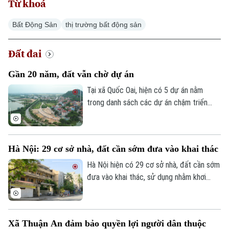
Từ khoá
Bất Động Sản
thị trường bất động sản
Đất đai
Gần 20 năm, đất vẫn chờ dự án
Tại xã Quốc Oai, hiện có 5 dự án nằm
trong danh sách các dự án chậm triển
khai cần được rà soát, tháo gỡ. Đáng chú
ý, có những dự án đã kéo dài hàng chục
năm nhưng đến nay vẫn chưa thể đưa đất
Hà Nội: 29 cơ sở nhà, đất cần sớm đưa vào khai thác
vào sử dụng hiệu quả. Tình trạng dự án
chậm triển khai không chỉ gây lãng phí
Hà Nội hiện có 29 cơ sở nhà, đất cần sớm
nguồn lực đất đai mà còn ảnh hưởng trực
đưa vào khai thác, sử dụng nhằm khơi
tiếp đến quyền lợi của người dân.
thông nguồn lực với tổng diện tích đất
221.438m2 và tổng diện tích sàn
19.855m2. Đây là Thông báo kết luận vừa
Xã Thuận An đảm bảo quyền lợi người dân thuộc
ban hành của Thanh tra Chính phủ về