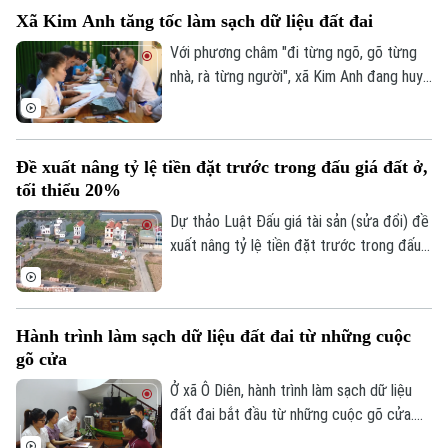
điểm, đồng thời bổ sung quy định cấm cá
Xã Kim Anh tăng tốc làm sạch dữ liệu đất đai
nhân trúng đấu giá nhưng bỏ cọc tham gia
các cuộc đấu giá quyền sử dụng đất ở
Với phương châm "đi từng ngõ, gõ từng
nhằm siết kỷ cương, ngăn chặn tình trạng
nhà, rà từng người", xã Kim Anh đang huy
đầu cơ, trục lợi.
động cả hệ thống chính trị tham gia Chiến
dịch "45 ngày" số hóa và làm sạch cơ sở
dữ liệu đất đai nhằm xây dựng cơ sở dữ
Đề xuất nâng tỷ lệ tiền đặt trước trong đấu giá đất ở,
liệu đầy đủ, chính xác và luôn được cập
tối thiểu 20%
nhật.
Dự thảo Luật Đấu giá tài sản (sửa đổi) đề
xuất nâng tỷ lệ tiền đặt trước trong đấu
giá quyền sử dụng đất trong trường hợp
giao đất ở tối thiểu từ 10% lên 20%.
Hành trình làm sạch dữ liệu đất đai từ những cuộc
gõ cửa
Ở xã Ô Diên, hành trình làm sạch dữ liệu
đất đai bắt đầu từ những cuộc gõ cửa.
Gõ cửa để bảo vệ quyền lợi của người dân