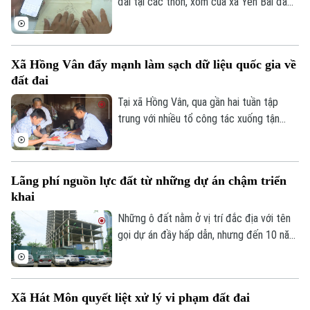
đai tại các thôn, xóm của xã Yên Bài đã
được số hóa một phần và đang tiếp tục
được cập nhật, đảm bảo tiêu chí “đúng -
đủ - sạch - sống”.
Xã Hồng Vân đẩy mạnh làm sạch dữ liệu quốc gia về
đất đai
Tại xã Hồng Vân, qua gần hai tuần tập
trung với nhiều tổ công tác xuống tận
từng hộ gia đình bất kể ngày, đêm, dữ liệu
đất đai tại các thôn, xóm đã được số hóa
một phần và đang tiếp tục được cập
Lãng phí nguồn lực đất từ những dự án chậm triển
nhật, đảm bảo tiêu chí “đúng - đủ - sạch -
khai
sống”.
Những ô đất nằm ở vị trí đắc địa với tên
gọi dự án đầy hấp dẫn, nhưng đến 10 năm,
thậm chí gần 20 năm vẫn chưa triển khai.
Thành phố đang đẩy mạnh các giải pháp
nhằm hoàn thành mục tiêu tăng trưởng
Xã Hát Môn quyết liệt xử lý vi phạm đất đai
kinh tế và giải quyết các "điểm nghẽn" đô