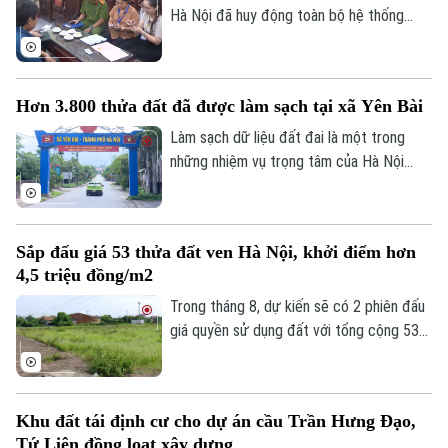
Tư vấn sức khỏe
Quần vợt
Hà Nội đã huy động toàn bộ hệ thống
Tin tức
Đã phát sóng
chính trị tham gia thực hiện nhiệm vụ. Sở
Golf
Nông nghiệp và Môi trường đã thành lập
Sao
các tổ công tác trực tiếp xuống cơ sở,
Hơn 3.800 thửa đất đã được làm sạch tại xã Yên Bài
cung cấp hơn 10.000 tài khoản và các
Điện ảnh
phần mềm hỗ trợ cho 126 xã, phường.
Làm sạch dữ liệu đất đai là một trong
những nhiệm vụ trọng tâm của Hà Nội
Thời trang
nhằm thúc đẩy chuyển đổi số và nâng cao
hiệu quả quản lý. Hưởng ứng "Chiến dịch
Âm nhạc
45 ngày", xã Yên Bài đã huy động cả hệ
Sắp đấu giá 53 thửa đất ven Hà Nội, khởi điểm hơn
thống chính trị vào cuộc, từng bước
4,5 triệu đồng/m2
chuẩn hóa dữ liệu đất đai trên địa bàn.
Trong tháng 8, dự kiến sẽ có 2 phiên đấu
giá quyền sử dụng đất với tổng cộng 53
thửa đất được đưa ra đấu giá tại xã Phú
Xuyên và xã Quốc Oai, thành phố Hà Nội.
Khu đất tái định cư cho dự án cầu Trần Hưng Đạo,
Tứ Liên đồng loạt xây dựng