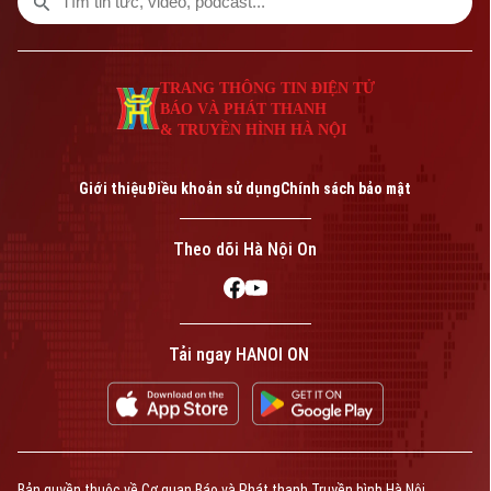
TRANG THÔNG TIN ĐIỆN TỬ
BÁO VÀ PHÁT THANH
& TRUYỀN HÌNH HÀ NỘI
Giới thiệu
Điều khoản sử dụng
Chính sách bảo mật
Theo dõi Hà Nội On
Tải ngay HANOI ON
Bản quyền thuộc về Cơ quan Báo và Phát thanh Truyền hình Hà Nội