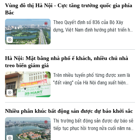
Vùng đô thị Hà Nội - Cực tăng trưởng quốc gia phía
hiện xu hướng giảm giá trên diện rộng.
Bắc
Theo Quyết định số 836 của Bộ Xây
dựng, Việt Nam định hướng phát triển hệ
thống đô thị theo mô hình mạng lưới đa
trung tâm, đa cực gắn với cấu trúc cực -
vùng - hành lang - mạng lưới. Trong đó,
Hà Nội: Mặt bằng nhà phố ế khách, nhiều chủ nhà
vùng đô thị Hà Nội được xác định là cực
treo biển giảm giá
tăng trưởng quốc gia phía Bắc.
Trên nhiều tuyến phố từng được xem là
"đất vàng" của Hà Nội đang xuất hiện
ngày càng nhiều mặt bằng treo biển cho
thuê. Chi phí cao, sức mua suy giảm cùng
sự thay đổi trong hành vi tiêu dùng đang
Nhiều phân khúc bất động sản được dự báo khởi sắc
khiến thị trường cho thuê nhà phố bước
vào giai đoạn điều chỉnh.
Thị trường bất động sản được dự báo sẽ
tiếp tục phục hồi trong nửa cuối năm nay
nhờ nhiều động lực từ chính sách, hạ tầng