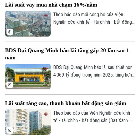
Lãi suất vay mua nhà chạm 16%/năm
động sản.
Điện ảnh
Theo báo cáo mới công bố của Viện
Nghiên cứu kinh tế - tài chính - bất động
Thời trang
sản Dat Xanh Services, lãi suất vay mua
bất động sản trong 6 tháng đầu năm
Âm nhạc
2026 phổ biến ở mức 12-14%/năm, trong
BĐS Đại Quang Minh báo lãi tăng gấp 20 lần sau 1
khi nhiều khoản vay theo cơ chế thả nổi
năm
đã tăng lên 15-16%/năm, qua đó khiến
thanh khoản thị trường trong nửa đầu năm
BĐS Đại Quang Minh báo lãi sau thuế hơn
nay giảm mạnh.
4.069 tỷ đồng trong năm 2025, tăng hơn
20 lần so với năm trước. Cùng với đó, vốn
chủ sở hữu của doanh nghiệp cũng tăng
gần gấp đôi, lên hơn 32.200 tỷ đồng.
Lãi suất tăng cao, thanh khoản bất động sản giảm
Theo báo cáo của Viện Nghiên cứu kinh
tế - tài chính - bất động sản (Dat Xanh
Services), lãi suất vay mua nhà trong 6
tháng đầu năm 2026 phổ biến ở mức cao,