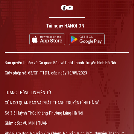
Tải ngay HANOI ON
Bản quyền thuộc về Cơ quan Báo và Phát thanh Truyền hình Hà Nội
Giấy phép số: 63/GP-TTĐT, cấp ngày 10/05/2023
TRANG THÔNG TIN ĐIỆN TỬ
CỦA CƠ QUAN BÁO VÀ PHÁT THANH TRUYỀN HÌNH HÀ NỘI
Số 3-5 Huỳnh Thúc Kháng-Phường Láng-Hà Nội
Giám đốc: VŨ MINH TUẤN
Phó Giám đốc: Nguyễn Kim Khiêm, Nguyễn Minh Đức, Nguyễn Thành Lợi