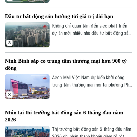
và dòng vốn đầu tư. Đáng chú ý, các
chuyên gia cho rằng thay vì một phân
Đầu tư bất động sản hướng tới giá trị dài hạn
khúc duy nhất dẫn dắt, nhiều loại hình bất
động sản sẽ cùng tăng trưởng.
Không chỉ quan tâm đến việc phát triển
dự án mới, nhiều nhà đầu tư bất động sản
trên thế giới đang chuyển hướng sang
nâng cấp và tái định vị các tài sản hiện
hữu nhằm kéo dài vòng đời khai thác và
Ninh Bình sắp có trung tâm thương mại hơn 900 tỷ
gia tăng giá trị.
đồng
Aeon Mall Việt Nam dự kiến khởi công
trung tâm thương mại mới tại phường Phủ
Lý, tỉnh Ninh Bình vào đầu tháng 8 tới. Dự
án có tổng vốn đầu tư khoảng 940 tỷ
đồng, dự kiến đi vào hoạt động từ quý IV
Nhìn lại thị trường bất động sản 6 tháng đầu năm
năm 2027.
2026
Thị trường bất động sản 6 tháng đầu năm
2026 ghi nhận thanh khoản giảm rõ rệt.