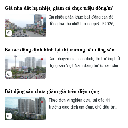
khoảng 12 - 14%/năm, song nhiều khoản
Giá nhà đất hạ nhiệt, giảm cả chục triệu đồng/m²
vay thả nổi đã lên tới 15 - 16%/năm.
Giá nhiều phân khúc bất động sản đã
đồng loạt hạ nhiệt trong quý II/2026,
trong đó nhà mặt phố và nhà riêng ghi
nhận mức giảm từ 9-12 triệu đồng/m²,
còn đất nền và biệt thự giảm 1-5 triệu
Ba tác động định hình lại thị trường bất động sản
đồng/m².
Các chuyên gia nhận định, thị trường bất
động sản Việt Nam đang bước vào chu kỳ
phát triển mới, được dẫn dắt bởi quy
hoạch, hạ tầng, minh bạch thông tin và nhu
cầu ở thực.
Bất động sản chưa giảm giá trên diện rộng
Theo đơn vị nghiên cứu, tại các thị
trường giao dịch ảm đạm, chủ đầu tư
đang âm thầm 'giảm giá kỹ thuật' bằng
các chính sách chiết khấu để kích cầu,
Theo dõi Hà Nội On
Tuy nhiên, thị trường chung chưa xuất