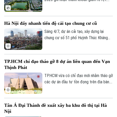
Tuy nhiên, đây không đơn thuần là dấu
hiệu trầm lắng. Dưới tác động của hành
lang pháp lý mới, chính sách tín dụng thận
Hà Nội đẩy nhanh tiến độ cải tạo chung cư cũ
trọng hơn và áp lực chi phí tài chính, thị
Liên hệ đường dây nóng (bấm để gọi)
trường đang bước vào giai đoạn sàng lọc
Sáng 4/7, dự án cải tạo, xây dựng lại
Tòa soạn
Tòa soạn
mạnh.
chung cư số 51 phố Huỳnh Thúc Kháng
0865.116.699 (hotline)
0865.116.699
(phường Láng) đã chính thức được khởi
công. Đây là một trong những dự án có ý
nghĩa quan trọng trong chương trình cải
TP.HCM chỉ đạo tháo gỡ 8 dự án liên quan đến Vạn
tạo, xây dựng lại các khu chung cư cũ
Thịnh Phát
trên địa bàn Thủ đô, góp phần hiện thực
hóa chủ trương của Đảng, Nhà nước và
TP.HCM vừa có chỉ đạo mới nhằm tháo gỡ
Thành phố về chỉnh trang đô thị, nâng cao
các dự án đầu tư tồn đọng trên địa bàn.
chất lượng cuộc sống của nhân dân.
Đáng chú ý, có 8 dự án liên quan đến Tập
đoàn Vạn Thịnh Phát được yêu cầu rà
soát, đề xuất phương án xử lý để sớm
Tân Á Đại Thành đề xuất xây ba khu đô thị tại Hà
khơi thông nguồn lực phát triển.
Nội