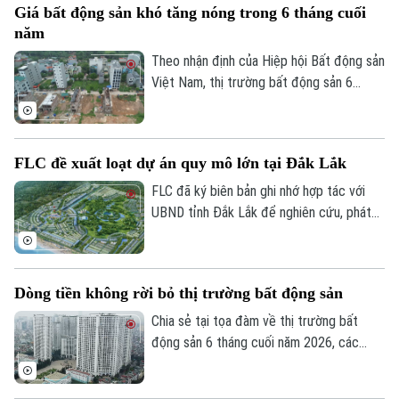
Giá bất động sản khó tăng nóng trong 6 tháng cuối
suy giảm.
năm
Theo nhận định của Hiệp hội Bất động sản
Việt Nam, thị trường bất động sản 6
tháng cuối năm 2026 sẽ chuyển biến tích
cực khi nhiều dự án được tháo gỡ vướng
mắc pháp lý, nguồn cung tăng mạnh nhờ
FLC đề xuất loạt dự án quy mô lớn tại Đắk Lắk
các đại dự án gắn với hạ tầng và giao
Bản quyền thuộc về Cơ quan Báo và Phát thanh Truyền hình Hà Nội Giấy
thông đồng bộ được đẩy nhanh triển khai.
FLC đã ký biên bản ghi nhớ hợp tác với
phép số: Số 63/GP-TTDT, cấp ngày 10/05/2023
UBND tỉnh Đắk Lắk để nghiên cứu, phát
triển các dự án bất động sản đô thị, du
TRANG THÔNG TIN ĐIỆN TỬ
lịch nghỉ dưỡng và năng lượng tái tạo, với
CỦA CƠ QUAN BÁO VÀ PHÁT THANH TRUYỀN HÌNH HÀ NỘI
tổng vốn dự kiến 25.000 tỷ đồng.
Dòng tiền không rời bỏ thị trường bất động sản
Số 3-5 Huỳnh Thúc Kháng-Phường Láng-Hà Nội
Chia sẻ tại tọa đàm về thị trường bất
Giám đốc: VŨ MINH TUẤN
động sản 6 tháng cuối năm 2026, các
Phó Giám đốc: Nguyễn Kim Khiêm, Nguyễn Minh Đức, Nguyễn Thành Lợi
chuyên gia nhận định: Tiền trên thị trường
bất động sản vẫn dồi dào nhưng không