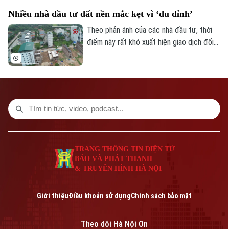
còn chảy theo tâm lý đầu cơ mà ưu tiên
Nhiều nhà đầu tư đất nền mắc kẹt vì ‘đu đỉnh’
sản phẩm khả năng khai thác thực, gắn với
động lực tăng trưởng dài hạn.
Theo phản ánh của các nhà đầu tư, thời
điểm này rất khó xuất hiện giao dịch đối
với phân khúc đất nền. Những người tham
gia thị trường hiện nay phải tính toán kỹ
hơn về dòng tiền, thời gian nắm giữ và khả
năng khai thác tài sản thay vì chỉ quan
tâm đến câu hỏi “giá sẽ tăng bao nhiêu”.
TRANG THÔNG TIN ĐIỆN TỬ
BÁO VÀ PHÁT THANH
& TRUYỀN HÌNH HÀ NỘI
Giới thiệu
Điều khoản sử dụng
Chính sách bảo mật
Theo dõi Hà Nội On