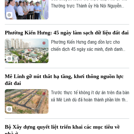
Thường trực Thành ủy Hà Nội Nguyễn
Trọng Đông yêu cầu toàn bộ công tác giải
phóng mặt bằng Dự án đầu tư xây dựng
hạ tầng kỹ thuật Khu Công nghiệp sạch
Phường Kiến Hưng: 45 ngày làm sạch dữ liệu đất đai
Sóc Sơn và Dự án xây dựng tuyến đường
vào Khu Công nghiệp sạch Sóc Sơn phải
Phường Kiến Hưng đang dồn lực cho
được hoàn thành trước ngày 31/12/2026.
chiến dịch 45 ngày xác minh, định danh
chủ sử dụng, đồng bộ với Cơ sở dữ liệu
quốc gia về dân cư, tạo nền tảng quan
trọng để chuẩn hóa thông tin phục vụ
Mê Linh gỡ nút thắt hạ tầng, khơi thông nguồn lực
quản lý nhà nước, cải cách thủ tục hành
đất đai
chính và chuyển đổi số của Thủ đô.
Trước thực tế không ít dự án trên địa bàn
xã Mê Linh dù đã hoàn thành phần lớn thủ
tục pháp lý nhưng vẫn chưa thể triển khai
do thiếu kết nối hạ tầng, chính quyền địa
phương đang chủ động phối hợp với các
Bộ Xây dựng quyết liệt triển khai các mục tiêu về
sở, ngành và doanh nghiệp tháo gỡ những
nhà ở