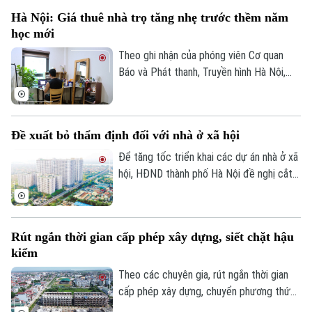
Hà Nội: Giá thuê nhà trọ tăng nhẹ trước thềm năm
học mới
Theo dõi Hà Nội On
Theo ghi nhận của phóng viên Cơ quan
Báo và Phát thanh, Truyền hình Hà Nội,
đầu tháng 8, giá thuê nhà trọ và chung cư
mini quanh nhiều trường đại học tại Hà
Nội bắt đầu tăng nhẹ.
Đề xuất bỏ thẩm định đối với nhà ở xã hội
Để tăng tốc triển khai các dự án nhà ở xã
hội, HĐND thành phố Hà Nội đề nghị cắt
bỏ hoàn toàn khâu "thẩm định và ra quyết
định miễn tiền sử dụng đất". Bởi khi dự án
được xác định là nhà ở xã hội, doanh
Rút ngắn thời gian cấp phép xây dựng, siết chặt hậu
nghiệp sẽ được tự động miễn các thủ tục
kiểm
này để làm thủ tục giao đất.
Theo các chuyên gia, rút ngắn thời gian
cấp phép xây dựng, chuyển phương thức
quản lý từ “tiền kiểm” sang “hậu kiểm” sẽ