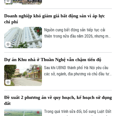
góp phần nâng cao hiệu lực, hiệu quả quản
lý nhà nước trong lĩnh vực xây dựng.
Doanh nghiệp khó giảm giá bất động sản vì áp lực
chi phí
Nguồn cung bất động sản tiếp tục cải
thiện trong nửa đầu năm 2026, nhưng mặt
bằng giá vẫn neo cao. Chi phí đất, xây
dựng, vốn và các nghĩa vụ tài chính gia
tăng khiến doanh nghiệp không còn nhiều
Dự án Khu nhà ở Thuần Nghệ vẫn chậm tiến độ
dư địa giảm giá bán.
Sau khi UBND thành phố Hà Nội yêu cầu
các sở, ngành, địa phương và chủ đầu tư
khẩn trương xử lý gần 300 dự án chậm
triển khai, nhiều dự án tồn tại kéo dài
nhiều năm đang được rà soát để xác định
Đề xuất 2 phương án về quy hoạch, kế hoạch sử dụng
rõ trách nhiệm và có phương án xử lý dứt
đất
điểm. Khu nhà ở Thuần Nghệ tại thị xã Sơn
Tây là một trong những dự án nằm trong
Trong quá trình sửa đổi, bổ sung Luật Đất