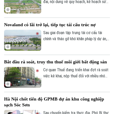
danh sách này.
đai, nội dung về quy hoạch, kế hoạch sử
dụng đất đang được đề xuất điều chỉnh
theo hướng tinh gọn, đồng bộ với mô hình
chính quyền địa phương hai cấp, đồng thời
Novaland có lãi trở lại, tiếp tục tái cấu trúc nợ
tạo thuận lợi hơn cho đầu tư và khai thác
hiệu quả nguồn lực đất đai.
Sau giai đoạn tập trung tái cơ cấu tài
chính và tháo gỡ khó khăn pháp lý dự án,
Tập đoàn Novaland ghi nhận kết quả kinh
Liên hệ đường dây nóng (bấm để gọi)
doanh tích cực khi có lãi trở lại. Doanh
nghiệp cũng tiếp tục triển khai các giải
Tòa soạn
Tòa soạn
Bắt đầu rà soát, truy thu thuế môi giới bất động sản
pháp xử lý nợ, tạo nền tảng cho quá trình
0865.116.699 (hotline)
0865.116.699
phục hồi trong thời gian tới.
Cơ quan Thuế đang triển khai đợt rà soát
việc kê khai, nộp thuế đối với nhiều nhóm
cá nhân có thu nhập cao từ nhiều nguồn,
trong đó có môi giới bất động sản.
Hà Nội chốt tiến độ GPMB dự án khu công nghiệp
sạch Sóc Sơn
Sau chuyến kiểm tra thực địa, Phó Bí thư