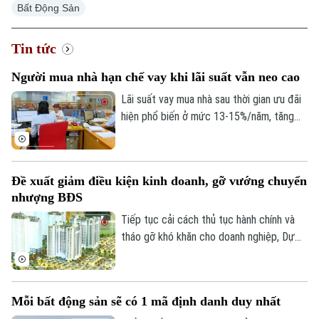
Bất Động Sản
Tin tức
Người mua nhà hạn chế vay khi lãi suất vẫn neo cao
Lãi suất vay mua nhà sau thời gian ưu đãi
hiện phổ biến ở mức 13-15%/năm, tăng
đáng kể so với năm 2025. Trong bối cảnh
giá bất động sản vẫn neo cao, chi phí vốn
gia tăng đang khiến người mua thận trọng
Đề xuất giảm điều kiện kinh doanh, gỡ vướng chuyển
hơn khi sử dụng đòn bẩy tài chính.
nhượng BĐS
Tiếp tục cải cách thủ tục hành chính và
tháo gỡ khó khăn cho doanh nghiệp, Dự
thảo Luật Kinh doanh bất động sản (sửa
đổi) đề xuất cắt giảm nhiều điều kiện kinh
doanh và đơn giản hóa thủ tục chuyển
Mỗi bất động sản sẽ có 1 mã định danh duy nhất
nhượng dự án.