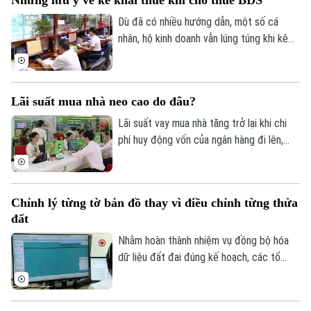
Những lưu ý về kê khai thuế khi cho thuê BĐS
Đã phát sóng
ngày đang được triển khai đồng loạt từ
từng thôn, từng khu dân cư, với sự vào
Dù đã có nhiều hướng dẫn, một số cá
Golf
Sao
cuộc của cả hệ thống chính trị và sự
nhân, hộ kinh doanh vẫn lúng túng khi kê
đồng thuận của người dân.
khai và nộp thuế đối với hoạt động cho
Điện ảnh
thuê nhà, bất động sản. Ngành Thuế mới
đây đã tổng hợp một số lưu ý về vấn đề
Thời trang
Lãi suất mua nhà neo cao do đâu?
này.
Lãi suất vay mua nhà tăng trở lại khi chi
Âm nhạc
phí huy động vốn của ngân hàng đi lên,
trong khi tín dụng bất động sản vẫn được
kiểm soát, khiến người mua nhà chịu áp
lực tài chính lớn hơn.
Chỉnh lý từng tờ bản đồ thay vì điều chỉnh từng thửa
đất
Nhằm hoàn thành nhiệm vụ đồng bộ hóa
dữ liệu đất đai đúng kế hoạch, các tổ
công tác luôn tìm các phương án để
chỉnh lý, cập nhật dữ liệu đất đai đảm bảo
theo đúng yêu cầu, trong đó, việc chỉnh lý