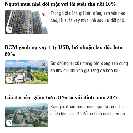
Người mua nhà đối mặt với lãi suất thả nổi 16%
từng tờ bản đồ thay vì chỉnh lý từng thửa
đất như trước đây đã và đang được xem
Trong bối cảnh giá bất động sản vẫn neo
là giải pháp tối ưu.
cao, lãi suất vay mua nhà sau ưu đãi phổ
biến 13-15% một năm, tăng mạnh so với
năm ngoái đã tạo áp lực lớn lên thanh
khoản.
BCM gánh nợ vay 1 tỷ USD, lợi nhuận lao dốc hơn
80%
Sự chững lại của mảng bất động sản cùng
áp lực chi phí vốn gia tăng đã kéo lợi
nhuận nửa đầu năm 2026 của Tập đoàn
Đầu tư và Phát triển Công nghiệp
Becamex giảm hơn 80%. Trong bối cảnh
Giá đất nền giảm hơn 31% so với đỉnh năm 2025
dư nợ tài chính lên khoảng 1 tỷ USD, cổ
phiếu doanh nghiệp cũng giảm mạnh và lùi
Sau giai đoạn tăng nóng, giá đất nền tại
về vùng giá thấp nhất trong 5 năm.
nhiều khu vực đã điều chỉnh mạnh, có nơi
giảm tới 31% so với mức đỉnh thiết lập
cuối năm 2025.