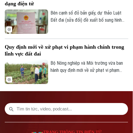
dạng điện tử
Số 3-5 Huỳnh Thúc Kháng-Phường Láng-Hà Nội
nhu cầu của đa số người dân và góp phần
ổn định thị trường bất động sản.
Bên cạnh sổ đỏ bản giấy, dự thảo Luật
Giám đốc: VŨ MINH TUẤN
Đất đai (sửa đổi) đề xuất bổ sung hình
Phó Giám đốc: Nguyễn Kim Khiêm, Nguyễn Minh Đức, Nguyễn Thành Lợi
thức sổ đỏ điện tử có giá trị pháp lý
tương đương, góp phần thúc đẩy chuyển
đổi số trong quản lý đất đai.
Quy định mới về xử phạt vi phạm hành chính trong
lĩnh vực đất đai
Bộ Nông nghiệp và Môi trường vừa ban
hành quy định mới về xử phạt vi phạm
hành chính trong lĩnh vực đất đai, trong
đó tăng mạnh mức xử phạt đối với nhiều
hành vi tự ý chuyển mục đích sử dụng
đất.
TRANG THÔNG TIN ĐIỆN TỬ