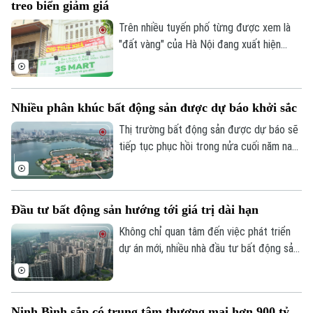
treo biển giảm giá
tăng trưởng quốc gia phía Bắc.
Trên nhiều tuyến phố từng được xem là
"đất vàng" của Hà Nội đang xuất hiện
ngày càng nhiều mặt bằng treo biển cho
thuê. Chi phí cao, sức mua suy giảm cùng
sự thay đổi trong hành vi tiêu dùng đang
Nhiều phân khúc bất động sản được dự báo khởi sắc
khiến thị trường cho thuê nhà phố bước
vào giai đoạn điều chỉnh.
Thị trường bất động sản được dự báo sẽ
tiếp tục phục hồi trong nửa cuối năm nay
nhờ nhiều động lực từ chính sách, hạ tầng
và dòng vốn đầu tư. Đáng chú ý, các
chuyên gia cho rằng thay vì một phân
Đầu tư bất động sản hướng tới giá trị dài hạn
khúc duy nhất dẫn dắt, nhiều loại hình bất
động sản sẽ cùng tăng trưởng.
Không chỉ quan tâm đến việc phát triển
dự án mới, nhiều nhà đầu tư bất động sản
trên thế giới đang chuyển hướng sang
nâng cấp và tái định vị các tài sản hiện
hữu nhằm kéo dài vòng đời khai thác và
Ninh Bình sắp có trung tâm thương mại hơn 900 tỷ