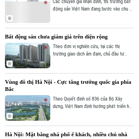
Các chuyên gia nhận định, thị trường bất
động sản Việt Nam đang bước vào chu kỳ
phát triển mới, được dẫn dắt bởi quy
hoạch, hạ tầng, minh bạch thông tin và nhu
cầu ở thực.
Bất động sản chưa giảm giá trên diện rộng
Theo dõi Hà Nội On
Theo đơn vị nghiên cứu, tại các thị
trường giao dịch ảm đạm, chủ đầu tư
đang âm thầm 'giảm giá kỹ thuật' bằng
các chính sách chiết khấu để kích cầu,
Tuy nhiên, thị trường chung chưa xuất
Vùng đô thị Hà Nội - Cực tăng trưởng quốc gia phía
hiện xu hướng giảm giá trên diện rộng.
Bắc
Theo Quyết định số 836 của Bộ Xây
dựng, Việt Nam định hướng phát triển hệ
thống đô thị theo mô hình mạng lưới đa
trung tâm, đa cực gắn với cấu trúc cực -
vùng - hành lang - mạng lưới. Trong đó,
Hà Nội: Mặt bằng nhà phố ế khách, nhiều chủ nhà
vùng đô thị Hà Nội được xác định là cực