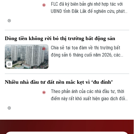
thông đồng bộ được đẩy nhanh triển khai.
FLC đã ký biên bản ghi nhớ hợp tác với
TRANG THÔNG TIN ĐIỆN TỬ
UBND tỉnh Đắk Lắk để nghiên cứu, phát
CỦA CƠ QUAN BÁO VÀ PHÁT THANH TRUYỀN HÌNH HÀ NỘI
triển các dự án bất động sản đô thị, du
lịch nghỉ dưỡng và năng lượng tái tạo, với
Số 3-5 Huỳnh Thúc Kháng-Phường Láng-Hà Nội
tổng vốn dự kiến 25.000 tỷ đồng.
Giám đốc: VŨ MINH TUẤN
Dòng tiền không rời bỏ thị trường bất động sản
Phó Giám đốc: Nguyễn Kim Khiêm, Nguyễn Minh Đức, Nguyễn Thành Lợi
Chia sẻ tại tọa đàm về thị trường bất
động sản 6 tháng cuối năm 2026, các
chuyên gia nhận định: Tiền trên thị trường
bất động sản vẫn dồi dào nhưng không
còn chảy theo tâm lý đầu cơ mà ưu tiên
Nhiều nhà đầu tư đất nền mắc kẹt vì ‘đu đỉnh’
sản phẩm khả năng khai thác thực, gắn với
động lực tăng trưởng dài hạn.
Theo phản ánh của các nhà đầu tư, thời
điểm này rất khó xuất hiện giao dịch đối
với phân khúc đất nền. Những người tham
gia thị trường hiện nay phải tính toán kỹ
hơn về dòng tiền, thời gian nắm giữ và khả
năng khai thác tài sản thay vì chỉ quan