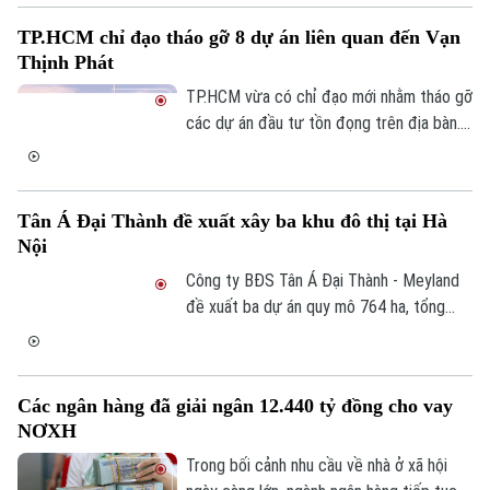
nghĩa quan trọng trong chương trình cải
TP.HCM chỉ đạo tháo gỡ 8 dự án liên quan đến Vạn
tạo, xây dựng lại các khu chung cư cũ
Thịnh Phát
trên địa bàn Thủ đô, góp phần hiện thực
hóa chủ trương của Đảng, Nhà nước và
TP.HCM vừa có chỉ đạo mới nhằm tháo gỡ
Thành phố về chỉnh trang đô thị, nâng cao
các dự án đầu tư tồn đọng trên địa bàn.
chất lượng cuộc sống của nhân dân.
Đáng chú ý, có 8 dự án liên quan đến Tập
đoàn Vạn Thịnh Phát được yêu cầu rà
soát, đề xuất phương án xử lý để sớm
Tân Á Đại Thành đề xuất xây ba khu đô thị tại Hà
khơi thông nguồn lực phát triển.
Nội
Công ty BĐS Tân Á Đại Thành - Meyland
đề xuất ba dự án quy mô 764 ha, tổng
vốn khoảng 47.000 tỷ đồng tại Hà Nội.
Trong đó, dự án có quy mô lớn nhất là khu
đô thị mới Bắc Hồng, xã Phúc Thịnh, diện
Các ngân hàng đã giải ngân 12.440 tỷ đồng cho vay
tích 282 ha, với tổng mức đầu tư dự kiến
NƠXH
18.000 tỷ đồng.
Trong bối cảnh nhu cầu về nhà ở xã hội