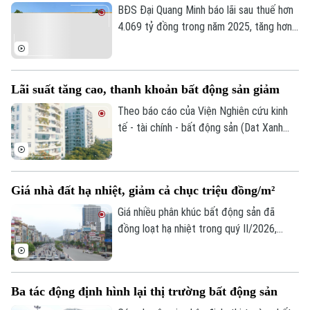
thanh khoản thị trường trong nửa đầu năm
BĐS Đại Quang Minh báo lãi sau thuế hơn
nay giảm mạnh.
4.069 tỷ đồng trong năm 2025, tăng hơn
20 lần so với năm trước. Cùng với đó, vốn
chủ sở hữu của doanh nghiệp cũng tăng
gần gấp đôi, lên hơn 32.200 tỷ đồng.
Lãi suất tăng cao, thanh khoản bất động sản giảm
Theo báo cáo của Viện Nghiên cứu kinh
tế - tài chính - bất động sản (Dat Xanh
Services), lãi suất vay mua nhà trong 6
tháng đầu năm 2026 phổ biến ở mức cao,
khoảng 12 - 14%/năm, song nhiều khoản
Giá nhà đất hạ nhiệt, giảm cả chục triệu đồng/m²
vay thả nổi đã lên tới 15 - 16%/năm.
Giá nhiều phân khúc bất động sản đã
đồng loạt hạ nhiệt trong quý II/2026,
trong đó nhà mặt phố và nhà riêng ghi
nhận mức giảm từ 9-12 triệu đồng/m²,
còn đất nền và biệt thự giảm 1-5 triệu
Ba tác động định hình lại thị trường bất động sản
đồng/m².