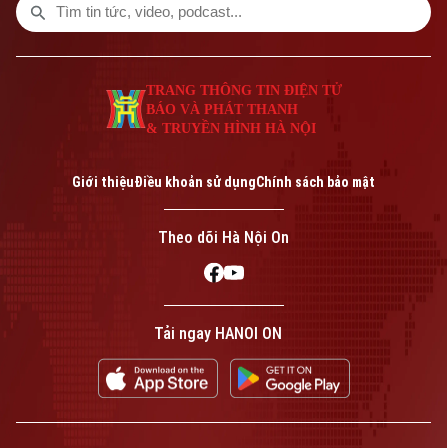
tâm đến câu hỏi “giá sẽ tăng bao nhiêu”.
TRANG THÔNG TIN ĐIỆN TỬ
BÁO VÀ PHÁT THANH
& TRUYỀN HÌNH HÀ NỘI
Giới thiệu
Điều khoản sử dụng
Chính sách bảo mật
Theo dõi Hà Nội On
Tải ngay HANOI ON