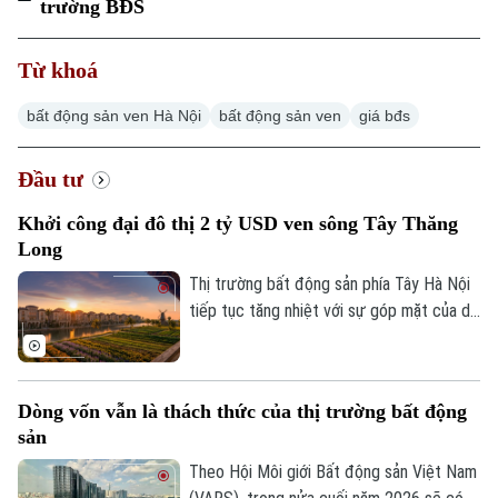
trường BĐS
Từ khoá
bất động sản ven Hà Nội
bất động sản ven
giá bđs
Đầu tư
Khởi công đại đô thị 2 tỷ USD ven sông Tây Thăng
Long
Thị trường bất động sản phía Tây Hà Nội
tiếp tục tăng nhiệt với sự góp mặt của dự
án Noble Rivera do Sunshine Group làm
chủ đầu tư. Được chính thức khởi công
sáng 1/8 trên trục giao thông huyết mạch
Dòng vốn vẫn là thách thức của thị trường bất động
Tây Thăng Long với quy mô vốn 2 tỷ USD,
sản
dự án hứa hẹn sẽ giải cơn khát nguồn
cung phân khúc cao cấp tại khu vực.
Theo Hội Môi giới Bất động sản Việt Nam