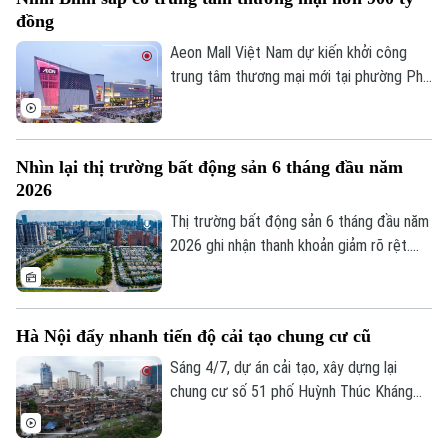
gia tăng giá trị.
đồng
Aeon Mall Việt Nam dự kiến khởi công
trung tâm thương mại mới tại phường Phủ
Lý, tỉnh Ninh Bình vào đầu tháng 8 tới. Dự
án có tổng vốn đầu tư khoảng 940 tỷ
đồng, dự kiến đi vào hoạt động từ quý IV
Nhìn lại thị trường bất động sản 6 tháng đầu năm
năm 2027.
2026
Thị trường bất động sản 6 tháng đầu năm
2026 ghi nhận thanh khoản giảm rõ rệt.
Liên hệ đường dây nóng (bấm để gọi)
Tuy nhiên, đây không đơn thuần là dấu
Tòa soạn
Tòa soạn
hiệu trầm lắng. Dưới tác động của hành
lang pháp lý mới, chính sách tín dụng thận
0865.116.699 (hotline)
0865.116.699
Hà Nội đẩy nhanh tiến độ cải tạo chung cư cũ
trọng hơn và áp lực chi phí tài chính, thị
trường đang bước vào giai đoạn sàng lọc
Sáng 4/7, dự án cải tạo, xây dựng lại
mạnh.
chung cư số 51 phố Huỳnh Thúc Kháng
(phường Láng) đã chính thức được khởi
công. Đây là một trong những dự án có ý